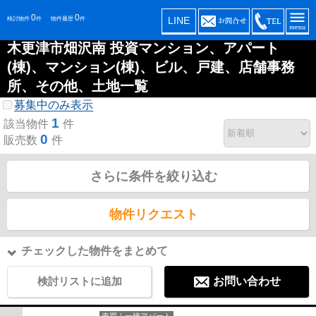
0
0
LINE
検討物件
件
物件履歴
件
木更津市畑沢南 投資マンション、アパート
(棟)、マンション(棟)、ビル、戸建、店舗事務
所、その他、土地一覧
募集中のみ表示
1
該当物件
件
0
販売数
件
さらに条件を絞り込む
物件リクエスト
チェックした物件をまとめて
検討リストに追加
お問い合わせ