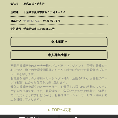
会社名
株式会社トチタテ
所在地
千葉県木更津市請西３丁目１－１８
TEL/FAX
0438-53-7167
/ 0438-53-7176
免許番号
千葉県知事 (1) 第18501号
会社概要
求人募集情報
不動産賃貸建物のオーナー様へプロパティマネジメント（管理）業務を中
心に行い、弊社の管理企画提案力を生かし時代に合わせた賃貸住宅プロデ
ュースを致します。
お部屋をお探しのお客様へリーシング（仲介）活動を行い、お客様のニー
ズ（要望）に合った住宅をお探し致します。
優良な賃貸建物所有のオーナー様と、お部屋をお探しのお客様をマッチン
グするお仕事です。また、賃貸建物にご入居いただいたお客様にご満足し
ていただくように弊社は心がけ、お客様リテンションサービス（継続）向
上を目指しております。
▲ TOPへ戻る