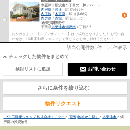
売買｜一棟アパート
木更津市畑沢南１丁目の一棟アパート
内房線
「
君津
」駅 徒歩32分
内房線
「
木更津
」駅 徒歩66分
内房線
「
青堀
」駅 徒歩58分
過去掲載物件
千葉県
木更津市
畑沢南
１丁目3-6
おかげさまで、【メゾンサンモール】はご成約となりました！ お問い合
わせは、LIXIL不動産ショップまで何なりとお申し付けください！
該当公開件数
1
件
1-1
件表示
チェックした物件をまとめて
検討リストに追加
お問い合わせ
さらに条件を絞り込む
物件リクエスト
LIXIL不動産ショップ 株式会社トチタテ
>
(投資)地域から探す
>
木更津市
>
畑
沢南の投資物件