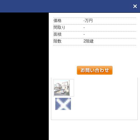
価格
-万円
間取り
-
面積
-
階数
2階建
外観