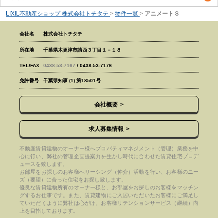
LIXIL不動産ショップ 株式会社トチタテ
>
物件一覧
>
アニメートＳ
会社名
株式会社トチタテ
所在地
千葉県木更津市請西３丁目１－１８
TEL/FAX
0438-53-7167
/ 0438-53-7176
免許番号
千葉県知事 (1) 第18501号
会社概要
求人募集情報
不動産賃貸建物のオーナー様へプロパティマネジメント（管理）業務を中
心に行い、弊社の管理企画提案力を生かし時代に合わせた賃貸住宅プロデ
ュースを致します。
お部屋をお探しのお客様へリーシング（仲介）活動を行い、お客様のニー
ズ（要望）に合った住宅をお探し致します。
優良な賃貸建物所有のオーナー様と、お部屋をお探しのお客様をマッチン
グするお仕事です。また、賃貸建物にご入居いただいたお客様にご満足し
ていただくように弊社は心がけ、お客様リテンションサービス（継続）向
上を目指しております。