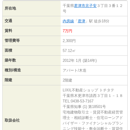
千葉県
君津市
北子安
３丁目３番１２
所在地
号
交通
内房線
「
君津
」駅 徒歩18分
賃料
7万円
管理費等
2,300円
面積
57.12㎡
築年数
2012年 1月 (築14年)
種別/構造
アパート/木造
階建
2階建
LIXIL不動産ショップ トチタテ
千葉県木更津市請西３丁目１－１８
TEL:0438-53-7167
千葉県知事 (1) 第18501号
宅地建物取引士・賃貸不動産経営管
理士・相続診断士・住宅ローンアド
取扱会社
バイザー・ファイナンシャルプラン
ニング技能士・敷金診断士・賃貸住