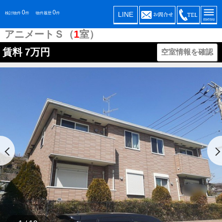
0
0
LINE
検討物件
件
物件履歴
件
アニメートＳ（
1
室）
賃料
7万円
空室情報を確認