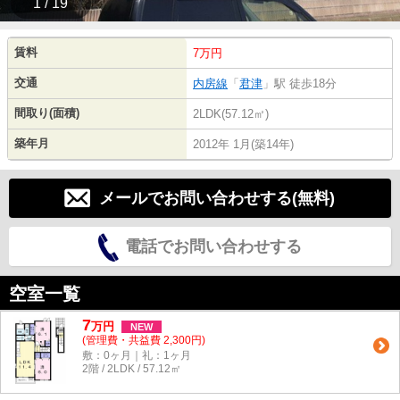
1 / 19
賃料
7万円
交通
内房線
「
君津
」駅 徒歩18分
間取り(面積)
2LDK(57.12㎡)
築年月
2012年 1月(築14年)
メールでお問い合わせする(無料)
電話でお問い合わせする
空室一覧
7
万
円
NEW
(管理費・共益費 2,300円)
敷：0ヶ月｜礼：1ヶ月
2階 / 2LDK / 57.12㎡