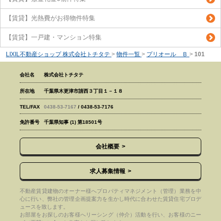
【賃貸】光熱費がお得物件特集
【賃貸】一戸建・マンション特集
LIXIL不動産ショップ 株式会社トチタテ
>
物件一覧
>
プリオール Ｂ
>
101
会社名
株式会社トチタテ
所在地
千葉県木更津市請西３丁目１－１８
TEL/FAX
0438-53-7167
/ 0438-53-7176
免許番号
千葉県知事 (1) 第18501号
会社概要
求人募集情報
不動産賃貸建物のオーナー様へプロパティマネジメント（管理）業務を中
心に行い、弊社の管理企画提案力を生かし時代に合わせた賃貸住宅プロデ
ュースを致します。
お部屋をお探しのお客様へリーシング（仲介）活動を行い、お客様のニー