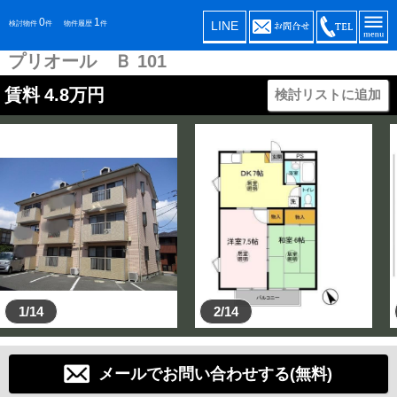
0
1
LINE
検討物件
件
物件履歴
件
プリオール Ｂ 101
賃料
4.8
万円
検討リストに追加
1/14
2/14
メールでお問い合わせする(無料)