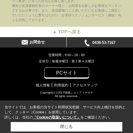
ズ（要望）に合った住宅をお探し致します。
優良な賃貸建物所有のオーナー様と、お部屋をお探しのお客様をマッチン
グするお仕事です。また、賃貸建物にご入居いただいたお客様にご満足し
ていただくように弊社は心がけ、お客様リテンションサービス（継続）向
上を目指しております。
▲ TOPへ戻る
お問合せ
0438-53-7167
営業時間：9:00～18：00
定休日：毎週水曜日・第２第４火曜日
PCサイト
個人情報
利用規約
アクセスマップ
Copyright(c) LIXIL不動産ショップ トチタテ
All rights reserved.
当サイトでは、お客様の当サイト利用状況把握、サービス向上検討を目的と
して、クッキー（Cookie）を使用しています。
詳しくは、当社の
「Cookieの取扱いについて」
をご確認ください。
閉じる