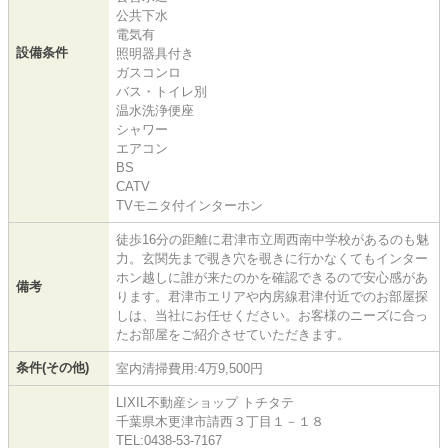
公共下水
電気有
設備条件
照明器具付き
ガスコンロ
バス・トイレ別
温水洗浄便座
シャワー
エアコン
BS
CATV
TVモニタ付インターホン
徒歩16分の距離に君津市立周西南中学校があるのも魅
力。玄関先まで覗き穴を覗きに行かなくてもインター
ホン越しに誰が来たのかを確認できるので安心感があ
備考
ります。君津市エリアや内房線君津付近でのお部屋探
しは、当社にお任せください。お客様のニーズに合っ
たお部屋をご紹介させていただきます。
条件(その他)
室内清掃費用:4万9,500円
LIXIL不動産ショップ トチタテ
千葉県木更津市請西３丁目１－１８
TEL:0438-53-7167