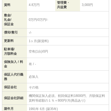
管理費・
賃料
4.8万円
3,000円
共益費
敷金/
礼金/
0万円/0万円/-
保証金
償却/敷引
-/-
更新料
1ヶ月(新賃料)
駐車場/
空有(1台)/0円
月額料金
保険加入 / 料
有 / -
金
保証人代行義
必加入
務
保証会社
その他
機関保証加入必須。初回保証料18000円、月額保証料
保証会社詳細
賃料等総額の１％＋800円/月(商品あり)
築年月
1991年 6月 (築35年)