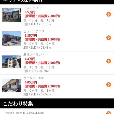
フロンティア
6.5
万
円
(管理費・共益費 2,300円)
敷：0ヶ月｜礼：1ヶ月
2階 / 1LDK / 53.16㎡
ビュー テラス
6.35
万
円
(管理費・共益費 2,800円)
敷：0ヶ月｜礼：0ヶ月
2階 / 2LDK / 58.48㎡
君津アイランド
4.4
万
円
(管理費・共益費 2,000円)
敷：1ヶ月｜礼：0ヶ月
2階 / 2DK / 34.78㎡
ヴァンベールＢ
6.05
万
円
(管理費・共益費 2,300円)
敷：0ヶ月｜礼：1ヶ月
2階 / 2LDK / 57.58㎡
こだわり特集
【賃貸】敷金礼金0物件特集