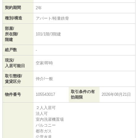
契約期間
2年
種別/構造
アパート/軽量鉄骨
部屋/
所在階/
101/1階/3階建
階建
総戸数
-
現況/
空家/即時
入居可能日
取引態様/
仲介/一般
賃貸区分
取引条件の有
物件番号
105543017
2026年08月21日
効期限
２人入居可
法人可
室内洗濯機置場
バルコニー
都市ガス
公営水道