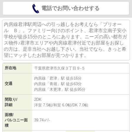
電話でお問い合わせする
内房線君津駅周辺への引っ越しをお考えなら「プリオー
ル Ｂ」。ファミリー向けのポイント、君津市立南子安小
学校が徒歩15分のところにあります。ニーズの高い都市ガ
ス物件♪君津市エリアや内房線君津付近でお部屋をお探し
の方は、是非当社へお越し下さい。当社でなら、きっと希
望にマッチしたお部屋が見つかります。
所在地
千葉県
君津市
久保
３丁目９-５
内房線
「
君津
」駅 徒歩16分
交通
内房線
「
青堀
」駅 徒歩63分
内房線
「
木更津
」駅 徒歩95分
間取り/
2DK
詳細
洋室 7.5帖
/
和室 6.0帖
/
DK 7.0帖
面積/
バルコニー面
39.74㎡/-
積