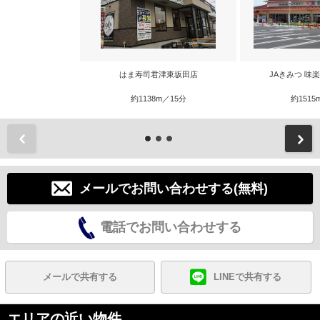
はま寿司君津東坂田店
JAきみつ 味
約1138m／15分
約1515
前
メールでお問い合わせする(無料)
電話でお問い合わせする
メールで共有する
LINEで共有する
エリアの近い物件