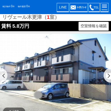
0
0
LINE
検討物件
件
物件履歴
件
リヴェール木更津（
1
室）
賃料
5.8万円
空室情報を確認