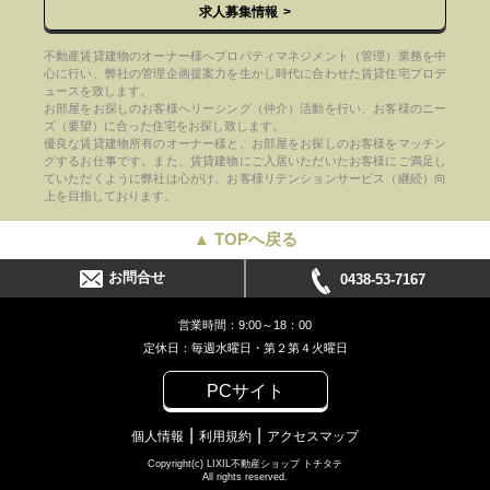
求人募集情報
不動産賃貸建物のオーナー様へプロパティマネジメント（管理）業務を中
心に行い、弊社の管理企画提案力を生かし時代に合わせた賃貸住宅プロデ
ュースを致します。
お部屋をお探しのお客様へリーシング（仲介）活動を行い、お客様のニー
ズ（要望）に合った住宅をお探し致します。
優良な賃貸建物所有のオーナー様と、お部屋をお探しのお客様をマッチン
グするお仕事です。また、賃貸建物にご入居いただいたお客様にご満足し
ていただくように弊社は心がけ、お客様リテンションサービス（継続）向
上を目指しております。
▲ TOPへ戻る
お問合せ
0438-53-7167
営業時間：9:00～18：00
定休日：毎週水曜日・第２第４火曜日
PCサイト
個人情報
利用規約
アクセスマップ
Copyright(c) LIXIL不動産ショップ トチタテ
All rights reserved.