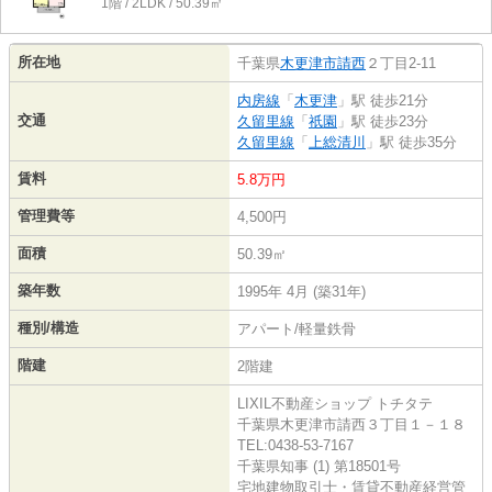
1階 / 2LDK / 50.39㎡
所在地
千葉県
木更津市
請西
２丁目2-11
内房線
「
木更津
」駅 徒歩21分
交通
久留里線
「
祇園
」駅 徒歩23分
久留里線
「
上総清川
」駅 徒歩35分
賃料
5.8万円
管理費等
4,500円
面積
50.39㎡
築年数
1995年 4月 (築31年)
種別/構造
アパート/軽量鉄骨
階建
2階建
LIXIL不動産ショップ トチタテ
千葉県木更津市請西３丁目１－１８
TEL:0438-53-7167
千葉県知事 (1) 第18501号
宅地建物取引士・賃貸不動産経営管