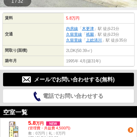
1 / 32
賃料
5.8万円
内房線
「
木更津
」駅 徒歩21分
交通
久留里線
「
祇園
」駅 徒歩23分
久留里線
「
上総清川
」駅 徒歩35分
間取り(面積)
2LDK(50.39㎡)
築年月
1995年 4月(築31年)
メールでお問い合わせする(無料)
電話でお問い合わせする
空室一覧
5.8
万
円
NEW
(管理費・共益費 4,500円)
敷：0万円｜礼：0万円