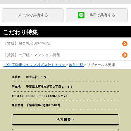
メールで共有する
LINEで共有する
こだわり特集
【賃貸】敷金礼金0物件特集
【賃貸】一戸建・マンション特集
LIXIL不動産ショップ 株式会社トチタテ
>
物件一覧
>
リヴェール木更津
会社名
株式会社トチタテ
所在地
千葉県木更津市請西３丁目１－１８
TEL/FAX
0438-53-7167
/ 0438-53-7176
免許番号
千葉県知事 (1) 第18501号
会社概要