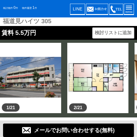
0
1
LINE
検討物件
件
物件履歴
件
福道見ハイツ 305
賃料
5.5
万円
検討リストに追加
1/21
2/21
メールでお問い合わせする(無料)