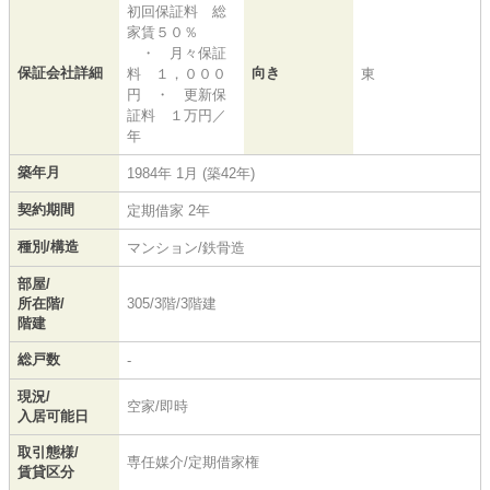
初回保証料 総
家賃５０％
・ 月々保証
保証会社詳細
向き
料 １，０００
東
円 ・ 更新保
証料 １万円／
年
築年月
1984年 1月 (築42年)
契約期間
定期借家 2年
種別/構造
マンション/鉄骨造
部屋/
所在階/
305/3階/3階建
階建
総戸数
-
現況/
空家/即時
入居可能日
取引態様/
専任媒介/定期借家権
賃貸区分