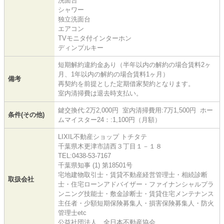
洗面台
シャワー
独立洗面台
エアコン
TVモニタ付インターホン
ディンプルキー
短期解約違約金あり（半年以内の解約の場合賃料2ヶ
月、1年以内の解約の場合賃料1ヶ月）
備考
再契約を前提とした定期借家契約となります。
室内清掃費は退去時支払い。
鍵交換代:2万2,000円 室内清掃費用:7万1,500円 ホー
条件(その他)
ムマイスター24：:1,100円（月額）
LIXIL不動産ショップ トチタテ
千葉県木更津市請西３丁目１－１８
TEL:0438-53-7167
千葉県知事 (1) 第18501号
宅地建物取引士・賃貸不動産経営管理士・相続診断
取扱会社
士・住宅ローンアドバイザー・ファイナンシャルプラ
ンニング技能士・敷金診断士・賃貸住宅メンテナンス
主任者・少額短期保険募集人・損害保険募集人・防火
管理士etc
公益社団法人 全日本不動産協会