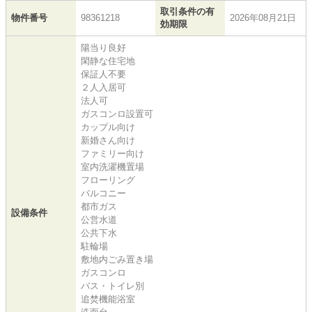
取引条件の有
物件番号
98361218
2026年08月21日
効期限
陽当り良好
閑静な住宅地
保証人不要
２人入居可
法人可
ガスコンロ設置可
カップル向け
新婚さん向け
ファミリー向け
室内洗濯機置場
フローリング
バルコニー
都市ガス
設備条件
公営水道
公共下水
駐輪場
敷地内ごみ置き場
ガスコンロ
バス・トイレ別
追焚機能浴室