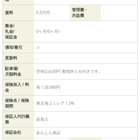
管理費・
賃料
5.5万円
-
共益費
敷金/
礼金/
0ヶ月/0ヶ月/-
保証金
償却/敷引
-/-
更新料
-
駐車場/
空有(1台)/0円 敷地内１台付きです。
月額料金
保険加入 / 料
有 / 19,000円
金
保険名 / 保険
東京海上ミレア / 2年
期間
保証人代行義
必加入
務
保証会社
あんしん保証