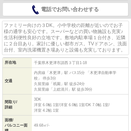
電話でお問い合わせする
ファミリー向けの３DK。小中学校の距離が近いのでお子
様の通学も安心です。スーパーなどの買い物施設も充実♪
生活利便性良好の立地です。敷地内駐車場１台付き、近隣
に２台目あり。家計に優しい都市ガス。TVドアホン、洗面
台付、室内洗濯機置き場ありと設備も充実しております。
所在地
千葉県
木更津市
請西
３丁目1-18
内房線
「
木更津
」駅 バス15分 「木更津自動車学
校」 停歩3分
交通
久留里線
「
祇園
」駅 徒歩24分
久留里線
「
上総清川
」駅 徒歩39分
3DK
間取り/
洋室 6.0帖 1室
/
洋室 6.0帖 1室
/
DK 7.0帖 1室
/
詳細
洋室 4.2帖 1室
面積/
バルコニー面
49.68㎡/-
積