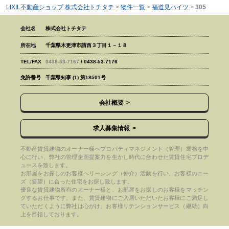
LIXIL不動産ショップ 株式会社トチタテ
>
物件一覧
>
福道見ハイツ
>
305
会社名
株式会社トチタテ
所在地
千葉県木更津市請西３丁目１－１８
TEL/FAX
0438-53-7167
/ 0438-53-7176
免許番号
千葉県知事 (1) 第18501号
会社概要
求人募集情報
不動産賃貸建物のオーナー様へプロパティマネジメント（管理）業務を中
心に行い、弊社の管理企画提案力を生かし時代に合わせた賃貸住宅プロデ
ュースを致します。
お部屋をお探しのお客様へリーシング（仲介）活動を行い、お客様のニー
ズ（要望）に合った住宅をお探し致します。
優良な賃貸建物所有のオーナー様と、お部屋をお探しのお客様をマッチン
グするお仕事です。また、賃貸建物にご入居いただいたお客様にご満足し
ていただくように弊社は心がけ、お客様リテンションサービス（継続）向
上を目指しております。