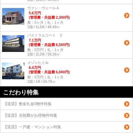
ヴァン・ヴェールＡ
5.6
万
円
(管理費・共益費 2,300円)
敷：0ヶ月｜礼：1ヶ月
1階 / 1LDK / 46.49㎡
パストラルコート Ｃ
7.1
万
円
(管理費・共益費 6,500円)
敷：0万円｜礼：1ヶ月
1階 / 2LDK / 56.26㎡
メゾンたくみ
6.4
万
円
(管理費・共益費 6,000円)
敷：0万円｜礼：1ヶ月
1階 / 1R / 34.76㎡
こだわり特集
【賃貸】敷金礼金0物件特集
【賃貸】光熱費がお得物件特集
【賃貸】一戸建・マンション特集