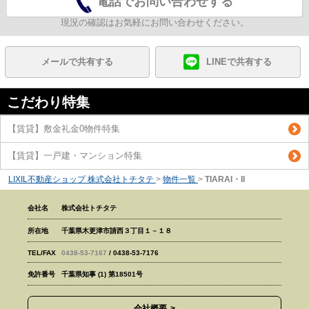
電話でお問い合わせする
現況の確認はお気軽にお問い合わせください。
メールで共有する
LINEで共有する
こだわり特集
【賃貸】敷金礼金0物件特集
【賃貸】一戸建・マンション特集
LIXIL不動産ショップ 株式会社トチタテ
>
物件一覧
>
TIARAI・II
会社名
株式会社トチタテ
所在地
千葉県木更津市請西３丁目１－１８
TEL/FAX
0438-53-7167
/ 0438-53-7176
免許番号
千葉県知事 (1) 第18501号
会社概要