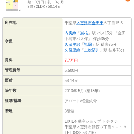
敷：0万円｜礼：0ヶ月
3階 / 2LDK / 58.14㎡
所在地
千葉県
木更津市
金田東
５丁目15-5
内房線
「
巌根
」駅 バス15分 「金田
中島東バス停」 停歩35分
交通
久留里線
「
祇園
」駅 徒歩75分
久留里線
「
上総清川
」駅 徒歩78分
賃料
7.7万円
管理費等
5,500円
面積
58.14㎡
築年数
2013年 5月 (築13年)
種別/構造
アパート/軽量鉄骨
階建
3階建
LIXIL不動産ショップ トチタテ
千葉県木更津市請西３丁目１－１８
TEL:0438-53-7167