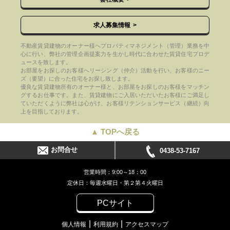
求人募集情報
不動産賃貸建物のオーナー様へプロパティマネジメント（管理）業務を中
心に行い、弊社の管理企画提案力を生かし時代に合わせた賃貸住宅プロデ
ュースを致します。
お部屋をお探しのお客様へリーシング（仲介）活動を行い、お客様のニー
ズ（要望）に合った住宅をお探し致します。
優良な賃貸建物所有のオーナー様と、お部屋をお探しのお客様をマッチン
グするお仕事です。また、賃貸建物にご入居いただいたお客様にご満足し
ていただくように弊社は心がけ、お客様リテンションサービス（継続）向
上を目指しております。
▲ TOPへ戻る
お問合せ
0438-53-7167
営業時間：9:00～18：00
定休日：毎週水曜日・第２第４火曜日
PCサイト
個人情報
利用規約
アクセスマップ