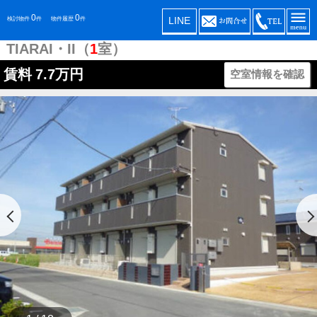
0
0
LINE
検討物件
件
物件履歴
件
TIARAI・II（
1
室）
賃料
7.7万円
空室情報を確認