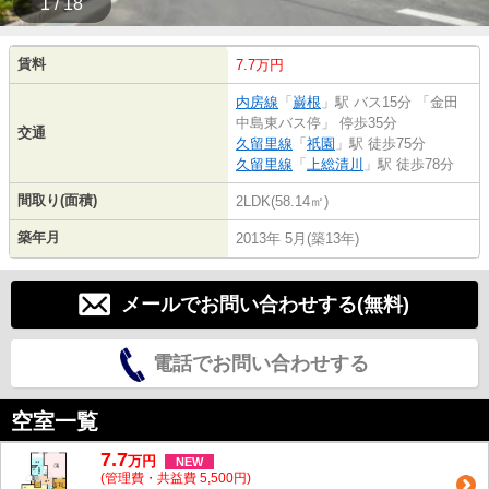
1 / 18
賃料
7.7万円
内房線
「
巌根
」駅 バス15分 「金田
中島東バス停」 停歩35分
交通
久留里線
「
祇園
」駅 徒歩75分
久留里線
「
上総清川
」駅 徒歩78分
間取り(面積)
2LDK(58.14㎡)
築年月
2013年 5月(築13年)
メールでお問い合わせする(無料)
電話でお問い合わせする
空室一覧
7.7
万
円
NEW
(管理費・共益費 5,500円)