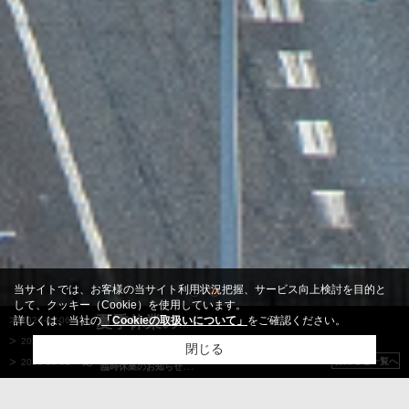
当サイトでは、お客様の当サイト利用状況把握、サービス向上検討を目的と
して、クッキー（Cookie）を使用しています。
詳しくは、当社の
「Cookieの取扱いについて」
をご確認ください。
2026-08-06
～夏季休業のお知らせ ～
～
～
2026-06-21
社内研修のため休業のお知らせ
閉じる
平素は格別のお引き立てをいただき、厚く御礼申し上げます。
～
～
お知らせ一覧へ
2026-06-01
臨時休業のお知らせ
平素は格別のお引き立てをいただき、厚く御礼申し上げます。
誠に勝手ながら、
の期間を
、夏
８月１３日（木）～８月１９日（水）
営業開始日は、８月２０日（木）午前９時からとなります。
平素は格別のお引き立てをいただき、厚く御礼申し上げます。
【
7月9日(木
)
】
誠に勝手ながら
は、社内研修のため
休