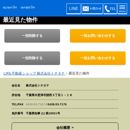
0
0
LINE
検討物件
件
物件履歴
件
最近見た物件
一括削除する
一括お問い合わせする
一括削除する
一括お問い合わせする
LIXIL不動産ショップ 株式会社トチタテ
>
最近見た物件
会社名
株式会社トチタテ
所在地
千葉県木更津市請西３丁目１－１８
TEL/FAX
0438-53-7167
/ 0438-53-7176
免許番号
千葉県知事 (1) 第18501号
会社概要