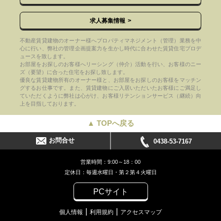
求人募集情報
不動産賃貸建物のオーナー様へプロパティマネジメント（管理）業務を中
心に行い、弊社の管理企画提案力を生かし時代に合わせた賃貸住宅プロデ
ュースを致します。
お部屋をお探しのお客様へリーシング（仲介）活動を行い、お客様のニー
ズ（要望）に合った住宅をお探し致します。
優良な賃貸建物所有のオーナー様と、お部屋をお探しのお客様をマッチン
グするお仕事です。また、賃貸建物にご入居いただいたお客様にご満足し
ていただくように弊社は心がけ、お客様リテンションサービス（継続）向
上を目指しております。
▲ TOPへ戻る
お問合せ
0438-53-7167
営業時間：9:00～18：00
定休日：毎週水曜日・第２第４火曜日
PCサイト
個人情報
利用規約
アクセスマップ