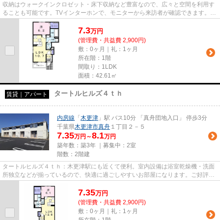
収納はウォークインクロゼット・床下収納など豊富なので、広々と空間を利用す
ることも可能です。TVインターホンで、モニターから来訪者が確認できます。共
用部には宅配ボックスが備え...
7.3
万
円
(管理費・共益費 2,900円)
敷：0ヶ月｜礼：1ヶ月
所在階：1階
間取り：1LDK
面積：42.61㎡
タートルヒルズ４ｔｈ
賃貸｜アパート
内房線
「
木更津
」駅 バス10分 「真舟団地入口」 停歩3分
千葉県
木更津市
真舟
１丁目２－５
7.35
8.1
万円～
万円
築年数：築3年 ｜募集中：
2室
階数：2階建
タートルヒルズ４ｔｈ：木更津駅にも近くて便利。室内設備は浴室乾燥機・洗面
所独立などが揃っているので、快適に過ごしやすいお部屋になります。ご好評の
築浅物件で優雅な生活をおく...
7.35
万
円
(管理費・共益費 2,900円)
敷：0ヶ月｜礼：1ヶ月