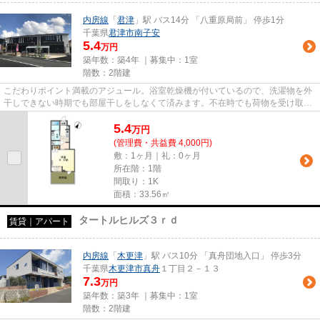
内房線
「
君津
」駅 バス14分 「八重原局前」 停歩1分
千葉県
君津市
南子安
5.4
万円
築年数：築4年 ｜募集中：
1室
階数：2階建
こだわりポイント満載のアジュール。浴室乾燥機が付いているので、洗濯物を外
干しできない時期でも部屋干しをしなくて済みます。不在時でも荷物を受け取る
ことができるため、時間調整...
5.4
万
円
(管理費・共益費 4,000円)
敷：1ヶ月｜礼：0ヶ月
所在階：1階
間取り：1K
面積：33.56㎡
タートルヒルズ３ｒｄ
賃貸｜アパート
内房線
「
木更津
」駅 バス10分 「真舟団地入口」 停歩3分
千葉県
木更津市
真舟
１丁目２－１３
7.3
万円
築年数：築3年 ｜募集中：
1室
階数：2階建