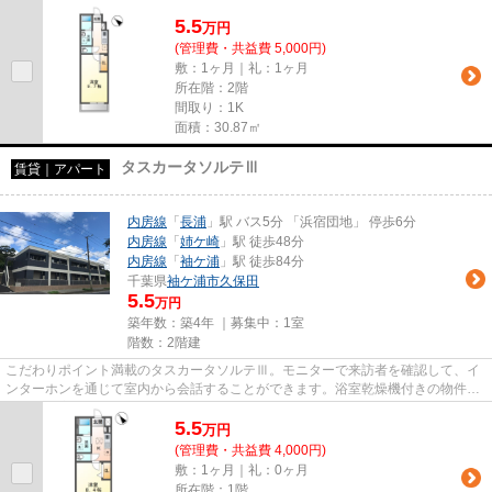
らない人が来た時でも玄関を開...
5.5
万
円
(管理費・共益費 5,000円)
敷：1ヶ月｜礼：1ヶ月
所在階：2階
間取り：1K
面積：30.87㎡
タスカータソルテⅢ
賃貸｜アパート
内房線
「
長浦
」駅 バス5分 「浜宿団地」 停歩6分
内房線
「
姉ケ崎
」駅 徒歩48分
内房線
「
袖ケ浦
」駅 徒歩84分
千葉県
袖ケ浦市
久保田
5.5
万円
築年数：築4年 ｜募集中：
1室
階数：2階建
こだわりポイント満載のタスカータソルテⅢ。モニターで来訪者を確認して、イ
ンターホンを通じて室内から会話することができます。浴室乾燥機付きの物件な
ので、浴室乾燥機をつけて湿気...
5.5
万
円
(管理費・共益費 4,000円)
敷：1ヶ月｜礼：0ヶ月
所在階：1階