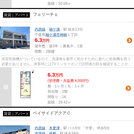
面積：50.08㎡
フェリーチェ
賃貸｜アパート
内房線
「
袖ケ浦
」駅 徒歩13分
千葉県
袖ケ浦市
神納
１丁目
6.3
万円
築年数：築3年 ｜募集中：
1室
階数：2階建
浴室乾燥機がついているので、洗濯物を素早く乾かすために新たに乾燥機を買う
必要がありません。来客時にはTVインターホンで訪問者の顔を確認することがき
るので安心感があります。共...
6.3
万
円
(管理費・共益費 4,000円)
敷：1ヶ月｜礼：1ヶ月
所在階：2階
間取り：1K
面積：29.42㎡
ベイサイドアクアＣ
賃貸｜アパート
内房線
「
木更津
」駅 バス6分 「中里」 停歩5分
内房線
「
巌根
」駅 徒歩38分