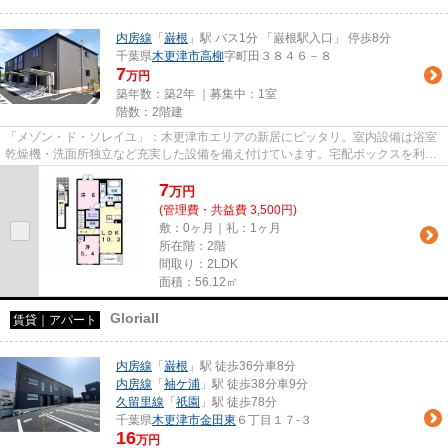
内房線
「
巌根
」駅 バス1分 「巌根駅入口」 停歩8分
千葉県
木更津市
高柳
字町田３８４６－８
7
万円
築年数：築2年 ｜募集中：
1室
階数：2階建
「メゾン・ド・ソレイユ」：木更津市エリアの新居にピッタリ。室内設備は浴室
乾燥機・洗面所独立など充実した設備を備え付けています。宅配ボックスを利用
すれば、配達時間を気にする...
7
万
円
(管理費・共益費 3,500円)
敷：0ヶ月｜礼：1ヶ月
所在階：2階
間取り：2LDK
面積：56.12㎡
GloriaII
賃貸｜アパート
内房線
「
巌根
」駅 徒歩36分車8分
内房線
「
袖ケ浦
」駅 徒歩38分車9分
久留里線
「
祇園
」駅 徒歩78分
千葉県
木更津市
金田東
６丁目１７-３
16
万円