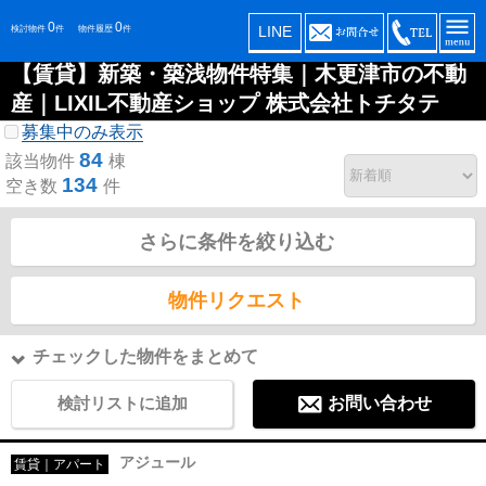
0
0
LINE
検討物件
件
物件履歴
件
【賃貸】新築・築浅物件特集｜木更津市の不動
産｜LIXIL不動産ショップ 株式会社トチタテ
募集中のみ表示
84
該当物件
棟
134
空き数
件
さらに条件を絞り込む
物件リクエスト
チェックした物件をまとめて
検討リストに追加
お問い合わせ
アジュール
賃貸｜アパート