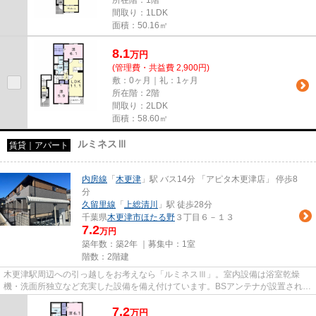
所在階：1階
間取り：1LDK
面積：50.16㎡
8.1
万
円
(管理費・共益費 2,900円)
敷：0ヶ月｜礼：1ヶ月
所在階：2階
間取り：2LDK
面積：58.60㎡
ルミネスⅢ
賃貸｜アパート
内房線
「
木更津
」駅 バス14分 「アピタ木更津店」 停歩8
分
久留里線
「
上総清川
」駅 徒歩28分
千葉県
木更津市
ほたる野
３丁目６－１３
7.2
万円
築年数：築2年 ｜募集中：
1室
階数：2階建
木更津駅周辺への引っ越しをお考えなら「ルミネスⅢ」。室内設備は浴室乾燥
機・洗面所独立など充実した設備を備え付けています。BSアンテナが設置されて
いて、加入後すぐにBSが視聴でき...
7.2
万
円