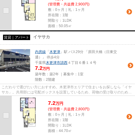
(管理費・共益費 2,900円)
敷：0ヶ月｜礼：1ヶ月
所在階：1階
間取り：1LDK
面積：50.05㎡
イヤサカ
賃貸｜アパート
内房線
「
木更津
」駅 バス29分 「原田大橋（日東交
通）」 停歩4分
千葉県
木更津市
請西
４丁目６番１４号
7.2
万円
築年数：築2年 ｜募集中：
1室
階数：2階建
こだわりで選びたい方におすすめ。木更津市エリアで住まいをお探しなら「イヤ
サカ」。共用部には宅配ボックスを設置しているため、荷物の受け取りのために
早く帰宅する必要がありませ...
7.2
万
円
(管理費・共益費 2,800円)
敷：0ヶ月｜礼：1ヶ月
所在階：1階
間取り：1LDK
面積：44.70㎡