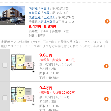
内房線
「
木更津
」駅 徒歩17分
久留里線
「
祇園
」駅 徒歩16分
久留里線
「
上総清川
」駅 徒歩37分
千葉県
木更津市
朝日
３丁目３-１０
9.4
9.8
万円～
万円
築年数：築4年 ｜募集中：
2室
階数：3階建
宅配ボックス付き物件なので、不在の際にも荷物を受け取ることができます。収
納はクロゼット・シューズボックスなどが備え付けられているので、衣類や日用
品の収納に重宝します。イン...
9.8
万
円
(管理費・共益費 10,000円)
敷：0万円｜礼：1.5ヶ月
所在階：2階
間取り：1LDK
面積：49.78㎡
9.4
万
円
(管理費・共益費 10,000円)
敷：0万円｜礼：1ヶ月
所在階：3階
間取り：1LDK
面積：49.78㎡