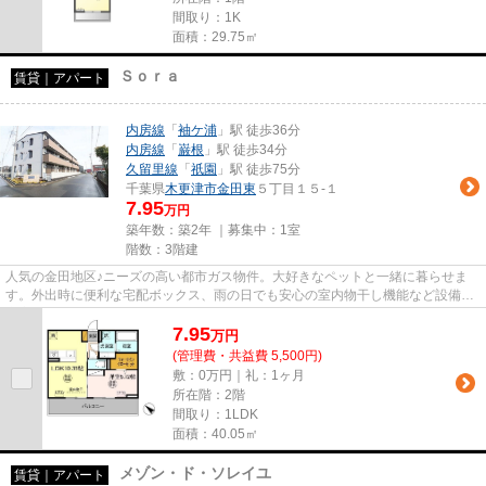
間取り：1K
面積：29.75㎡
Ｓｏｒａ
賃貸｜アパート
内房線
「
袖ケ浦
」駅 徒歩36分
内房線
「
巌根
」駅 徒歩34分
久留里線
「
祇園
」駅 徒歩75分
千葉県
木更津市
金田東
５丁目１５-１
7.95
万円
築年数：築2年 ｜募集中：
1室
階数：3階建
人気の金田地区♪ニーズの高い都市ガス物件。大好きなペットと一緒に暮らせま
す。外出時に便利な宅配ボックス、雨の日でも安心の室内物干し機能など設備も
充実しています。木更津でお住...
7.95
万
円
(管理費・共益費 5,500円)
敷：0万円｜礼：1ヶ月
所在階：2階
間取り：1LDK
面積：40.05㎡
メゾン・ド・ソレイユ
賃貸｜アパート