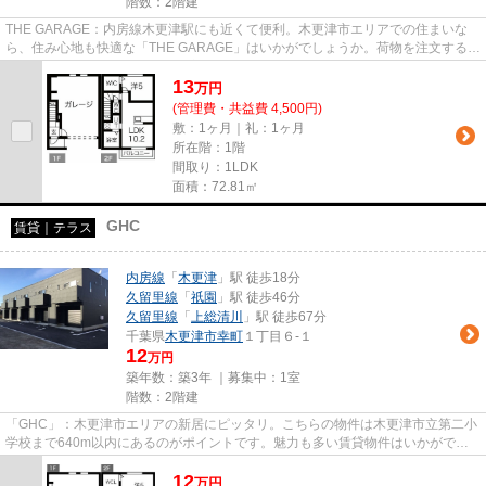
階数：2階建
THE GARAGE：内房線木更津駅にも近くて便利。木更津市エリアでの住まいな
ら、住み心地も快適な「THE GARAGE」はいかがでしょうか。荷物を注文する時
に時間を気にしなくてよくなる宅配...
13
万
円
(管理費・共益費 4,500円)
敷：1ヶ月｜礼：1ヶ月
所在階：1階
間取り：1LDK
面積：72.81㎡
GHC
賃貸｜テラス
内房線
「
木更津
」駅 徒歩18分
久留里線
「
祇園
」駅 徒歩46分
久留里線
「
上総清川
」駅 徒歩67分
千葉県
木更津市
幸町
１丁目６-１
12
万円
築年数：築3年 ｜募集中：
1室
階数：2階建
「GHC」：木更津市エリアの新居にピッタリ。こちらの物件は木更津市立第二小
学校まで640m以内にあるのがポイントです。魅力も多い賃貸物件はいかがでし
ょうか。住まいは数多くのものを...
12
万
円