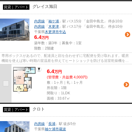
グレイス旭日
賃貸｜アパート
内房線
「
袖ケ浦
」駅 バス15分 「金田中島北」 停歩10分
内房線
「
木更津
」駅 バス17分 「金田中島北」 停歩10分
千葉県
木更津市
牛込
6.4
万円
築年数：築3年 ｜募集中：
1室
階数：2階建
専用ボックスがあるので、配達員と顔を合わせずに宅配便を受け取れます。暖房
機能を使えば寒い時期の室温差を抑えてヒートショックを防げる浴室乾燥機を備
え付けています。TVインター...
6.4
万
円
(管理費・共益費 4,000円)
敷：1ヶ月｜礼：1ヶ月
所在階：1階
間取り：1LDK
面積：33.67㎡
クロト
賃貸｜アパート
内房線
「
長浦
」駅 徒歩5分
千葉県
袖ケ浦市
蔵波