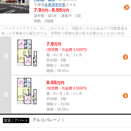
千葉県
木更津市
中里
４９８
7.9
8.55
万円～
万円
築年数：築1年 ｜募集中：
2室
階数：2階建
「ベイサイドアクアＣ」のここがイチオシ。宅配ボックスがあるので宅配業者を
装った不審者が心配な方でも、玄関先で荷物を受け取る必要がなくなるため安心
できます。ドアを開けたり直...
7.9
万
円
(管理費・共益費 3,500円)
敷：0ヶ月｜礼：1ヶ月
所在階：2階
間取り：2LDK
面積：59.55㎡
8.55
万
円
(管理費・共益費 3,500円)
敷：0ヶ月｜礼：1ヶ月
所在階：2階
間取り：2LDK
面積：59.58㎡
アルコパレーノⅠ
賃貸｜アパート