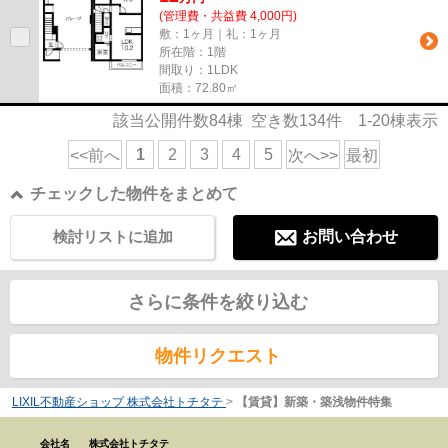
(管理費・共益費 4,000円)
敷：1ヶ月｜礼：1ヶ月
所在階：1階
間取り：1LDK
面積：72.80㎡
該当公開件数
84
棟 空き数
134
件
1-20
棟表示
1
2
3
4
5
<<前へ
次へ>>
最初
チェックした物件をまとめて
検討リストに追加
お問い合わせ
さらに条件を絞り込む
物件リクエスト
LIXIL不動産ショップ 株式会社トチタテ
>
【賃貸】新築・築浅物件特集
会社名
株式会社トチタテ