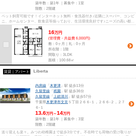
築年数：築1年 ｜募集中：
1室
階数：2階建
ペット飼育可能です！インターネット無料・食洗器付き♪近隣にスーパー、コンビ
ニ、ホームセンター、飲食店等揃っており、生活環境良好です♪ニーズの高い都市
ガス物件です。
16
万
円
(管理費・共益費 6,000円)
敷：0ヶ月｜礼：0ヶ月
所在階：1階
間取り：3LDK
面積：100.68㎡
Liberta
賃貸｜アパート
内房線
「
木更津
」駅 徒歩13分
久留里線
「
祇園
」駅 徒歩36分
久留里線
「
上総清川
」駅 徒歩57分
千葉県
木更津市
文京
５丁目２６６-１，２６６-２，２７
６-１
13.6
14
万円～
万円
築年数：築1年 ｜募集中：
3室
階数：2階建
送り迎えも楽々。みつわ幼稚園まで徒歩3分です。不在時でも荷物の受け取りが