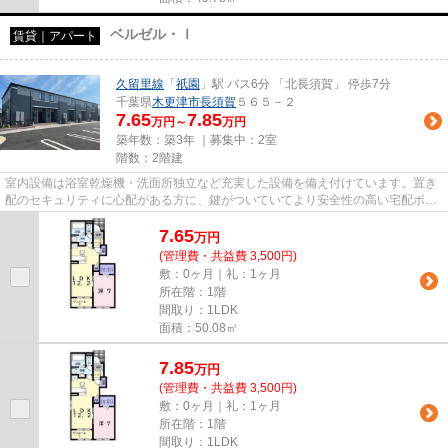
ベルゼル・Ⅰ
賃貸｜アパート
久留里線
「
祇園
」駅 バス6分 「北長須賀」 停歩7分
千葉県
木更津市
長須賀
５６５－２
7.65
7.85
万円～
万円
築年数：築3年 ｜募集中：
2室
階数：2階建
室内設備は浴室乾燥機・洗面所独立など充実した設備を備え付けています。置き
配のセキュリティに心配がある方に、鍵がついていてより安全性の高い宅配ボッ
クスがおすすめです。一人暮...
7.65
万
円
(管理費・共益費 3,500円)
敷：0ヶ月｜礼：1ヶ月
所在階：1階
間取り：1LDK
面積：50.08㎡
7.85
万
円
(管理費・共益費 3,500円)
敷：0ヶ月｜礼：1ヶ月
所在階：1階
間取り：1LDK