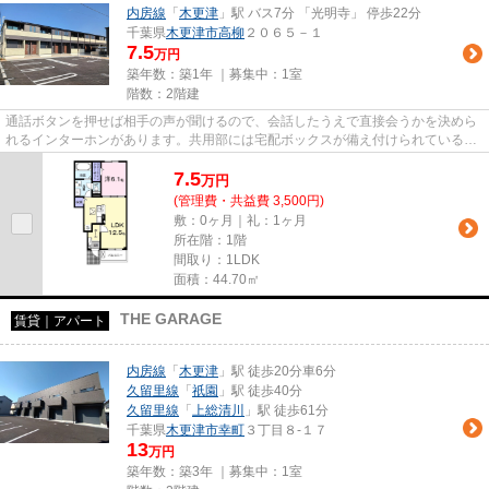
内房線
「
木更津
」駅 バス7分 「光明寺」 停歩22分
千葉県
木更津市
高柳
２０６５－１
7.5
万円
築年数：築1年 ｜募集中：
1室
階数：2階建
通話ボタンを押せば相手の声が聞けるので、会話したうえで直接会うかを決めら
れるインターホンがあります。共用部には宅配ボックスが備え付けられているた
め、好きなタイミングで荷物...
7.5
万
円
(管理費・共益費 3,500円)
敷：0ヶ月｜礼：1ヶ月
所在階：1階
間取り：1LDK
面積：44.70㎡
THE GARAGE
賃貸｜アパート
内房線
「
木更津
」駅 徒歩20分車6分
久留里線
「
祇園
」駅 徒歩40分
久留里線
「
上総清川
」駅 徒歩61分
千葉県
木更津市
幸町
３丁目８-１７
13
万円
築年数：築3年 ｜募集中：
1室