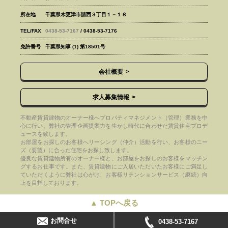
所在地
千葉県木更津市請西３丁目１－１８
TEL/FAX
0438-53-7167
/ 0438-53-7176
免許番号
千葉県知事 (1) 第18501号
会社概要
求人募集情報
不動産賃貸建物のオーナー様へプロパティマネジメント（管理）業務を中
心に行い、弊社の管理企画提案力を生かし時代に合わせた賃貸住宅プロデ
ュースを致します。
お部屋をお探しのお客様へリーシング（仲介）活動を行い、お客様のニー
ズ（要望）に合った住宅をお探し致します。
優良な賃貸建物所有のオーナー様と、お部屋をお探しのお客様をマッチン
グするお仕事です。また、賃貸建物にご入居いただいたお客様にご満足し
ていただくように弊社は心がけ、お客様リテンションサービス（継続）向
上を目指しております。
▲ TOPへ戻る
お問合せ
0438-53-7167