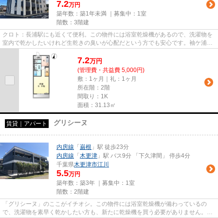
7.2
万円
築年数：築1年未満 ｜募集中：
1室
階数：3階建
クロト：長浦駅にも近くて便利。この物件には浴室乾燥機があるので、洗濯物を
室内で乾かしたいけれど生乾きの臭いが心配だという方でも安心です。袖ケ浦市
エリアにある賃貸情報のこと...
7.2
万
円
(管理費・共益費 5,000円)
敷：1ヶ月｜礼：1ヶ月
所在階：2階
間取り：1K
面積：31.13㎡
グリシーヌ
賃貸｜アパート
内房線
「
巌根
」駅 徒歩23分
内房線
「
木更津
」駅 バス9分 「下久津間」 停歩4分
千葉県
木更津市
江川
5.5
万円
築年数：築3年 ｜募集中：
1室
階数：2階建
「グリシーヌ」のここがイチオシ。この物件には浴室乾燥機が備わっているの
で、洗濯物を素早く乾かしたい方も、新たに乾燥機を買う必要がありません。知