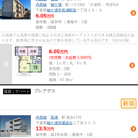
内房線
「
袖ケ浦
」駅 バス19分 「久保田」 停歩5分
千葉県
袖ケ浦市
長浦駅前
７丁目１０－３
6.05
万円
築年数：築30年 ｜募集中：
1室
階数：3階建
入浴後でも温度や湿度に悩まされずに化粧やヘアメイクができる独立洗面台があ
ります。駐車場に空きがあるので車を所有している方も安心です。3台分の駐車
スペースが現在空き状態になっ...
6.05
万
円
(管理費・共益費 3,300円)
敷：1ヶ月｜礼：0ヶ月
所在階：2階
間取り：3DK
面積：67.36㎡
プレアデス
賃貸｜アパート
内房線
「
長浦
」駅 徒歩17分
千葉県
袖ケ浦市
蔵波台
２丁目２１-５
13.5
万円
築年数：築1年未満 ｜募集中：
1室