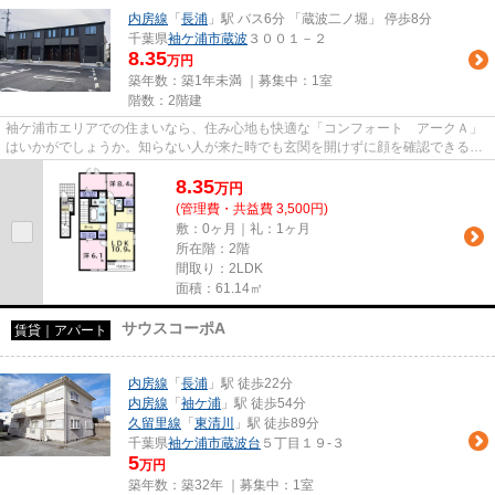
内房線
「
長浦
」駅 バス6分 「蔵波二ノ堀」 停歩8分
千葉県
袖ケ浦市
蔵波
３００１－２
8.35
万円
築年数：築1年未満 ｜募集中：
1室
階数：2階建
袖ケ浦市エリアでの住まいなら、住み心地も快適な「コンフォート アークＡ」
はいかがでしょうか。知らない人が来た時でも玄関を開けずに顔を確認できるTV
インターホンが付いておりま...
8.35
万
円
(管理費・共益費 3,500円)
敷：0ヶ月｜礼：1ヶ月
所在階：2階
間取り：2LDK
面積：61.14㎡
サウスコーポA
賃貸｜アパート
内房線
「
長浦
」駅 徒歩22分
内房線
「
袖ケ浦
」駅 徒歩54分
久留里線
「
東清川
」駅 徒歩89分
千葉県
袖ケ浦市
蔵波台
５丁目１９-３
5
万円
築年数：築32年 ｜募集中：
1室