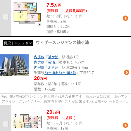
7.5
万
円
(管理費・共益費 5,000円)
敷：0万円｜礼：1ヶ月
所在階：2階
間取り：2LDK
面積：53.85㎡
ウィザースレジデンス袖ケ浦
賃貸｜マンション
内房線
「
袖ケ浦
」駅 徒歩1分
内房線
「
長浦
」駅 車10分 4.7km
内房線
「
木更津
」駅 車20分 8.7km
千葉県
袖ケ浦市
袖ケ浦駅前
１丁目39-7
20
万円
築年数：築8年 ｜募集中：
1室
階数：12階建
袖ケ浦駅前分譲マンション最上階角部屋の募集です！晴れた日には富士山やアク
アライン、スカイツリー、東京湾を望むことが出来ます♪全日警やオートロック、
防犯カメラ等24時間365日安...
20
万
円
(管理費・共益費 -)
敷：2ヶ月｜礼：1ヶ月
所在階：12階