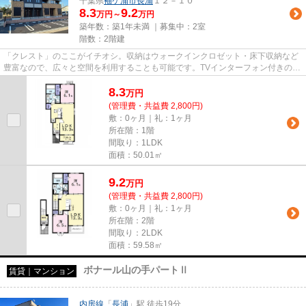
千葉県
袖ケ浦市
長浦
１２－１０
8.3
9.2
万円～
万円
築年数：築1年未満 ｜募集中：
2室
階数：2階建
「クレスト」のここがイチオシ。収納はウォークインクロゼット・床下収納など
豊富なので、広々と空間を利用することも可能です。TVインターフォン付きの、
セキュリティに配慮した物件...
8.3
万
円
(管理費・共益費 2,800円)
敷：0ヶ月｜礼：1ヶ月
所在階：1階
間取り：1LDK
面積：50.01㎡
9.2
万
円
(管理費・共益費 2,800円)
敷：0ヶ月｜礼：1ヶ月
所在階：2階
間取り：2LDK
面積：59.58㎡
ボナール山の手パートⅡ
賃貸｜マンション
内房線
「
長浦
」駅 徒歩19分