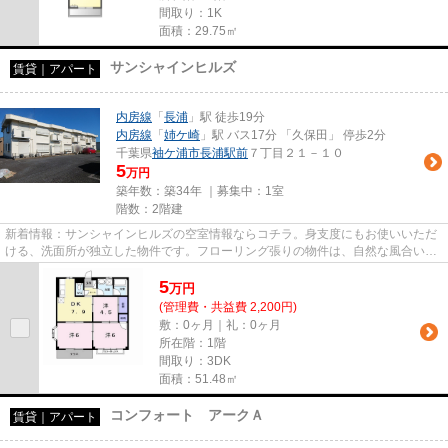
間取り：1K
面積：29.75㎡
サンシャインヒルズ
賃貸｜アパート
内房線
「
長浦
」駅 徒歩19分
内房線
「
姉ケ崎
」駅 バス17分 「久保田」 停歩2分
千葉県
袖ケ浦市
長浦駅前
７丁目２１－１０
5
万円
築年数：築34年 ｜募集中：
1室
階数：2階建
新着情報：サンシャインヒルズの空室情報ならコチラ。身支度にもお使いいただ
ける、洗面所が独立した物件です。フローリング張りの物件は、自然な風合いが
魅力的です。駐輪場付きの物...
5
万
円
(管理費・共益費 2,200円)
敷：0ヶ月｜礼：0ヶ月
所在階：1階
間取り：3DK
面積：51.48㎡
コンフォート アークＡ
賃貸｜アパート