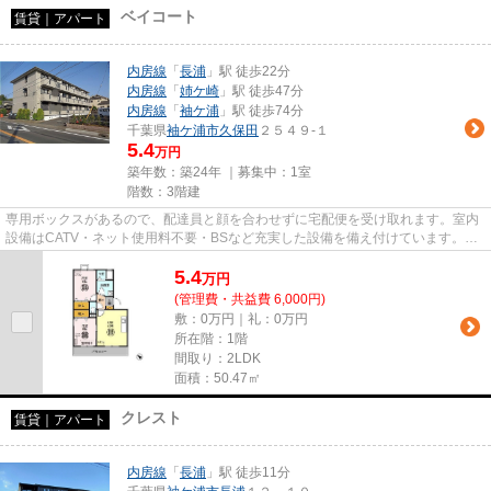
ベイコート
賃貸｜アパート
内房線
「
長浦
」駅 徒歩22分
内房線
「
姉ケ崎
」駅 徒歩47分
内房線
「
袖ケ浦
」駅 徒歩74分
千葉県
袖ケ浦市
久保田
２５４９-１
5.4
万円
築年数：築24年 ｜募集中：
1室
階数：3階建
専用ボックスがあるので、配達員と顔を合わせずに宅配便を受け取れます。室内
設備はCATV・ネット使用料不要・BSなど充実した設備を備え付けています。直
接会わずにインターホン越しに...
5.4
万
円
(管理費・共益費 6,000円)
敷：0万円｜礼：0万円
所在階：1階
間取り：2LDK
面積：50.47㎡
クレスト
賃貸｜アパート
内房線
「
長浦
」駅 徒歩11分