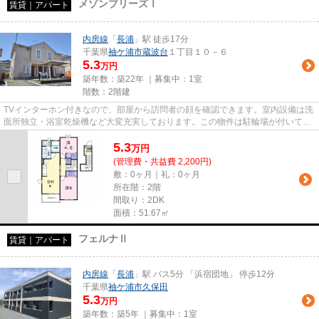
メゾンブリーズⅠ
賃貸｜アパート
内房線
「
長浦
」駅 徒歩17分
千葉県
袖ケ浦市
蔵波台
１丁目１０－６
5.3
万円
築年数：築22年 ｜募集中：
1室
階数：2階建
TVインターホン付きなので、部屋から訪問者の顔を確認できます。室内設備は洗
面所独立・浴室乾燥機など大変充実しております。この物件は駐輪場が付いてい
る物件です。こちらの物件の...
5.3
万
円
(管理費・共益費 2,200円)
敷：0ヶ月｜礼：0ヶ月
所在階：2階
間取り：2DK
面積：51.67㎡
フェルナⅡ
賃貸｜アパート
内房線
「
長浦
」駅 バス5分 「浜宿団地」 停歩12分
千葉県
袖ケ浦市
久保田
5.3
万円
築年数：築5年 ｜募集中：
1室