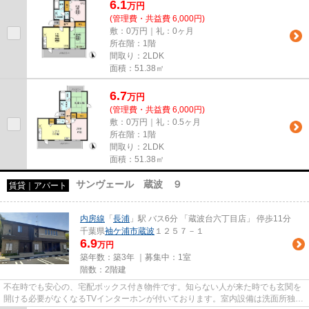
6.1
万
円
(管理費・共益費 6,000円)
敷：0万円｜礼：0ヶ月
所在階：1階
間取り：2LDK
面積：51.38㎡
6.7
万
円
(管理費・共益費 6,000円)
敷：0万円｜礼：0.5ヶ月
所在階：1階
間取り：2LDK
面積：51.38㎡
サンヴェール 蔵波 ９
賃貸｜アパート
内房線
「
長浦
」駅 バス6分 「蔵波台六丁目店」 停歩11分
千葉県
袖ケ浦市
蔵波
１２５７－１
6.9
万円
築年数：築3年 ｜募集中：
1室
階数：2階建
不在時でも安心の、宅配ボックス付き物件です。知らない人が来た時でも玄関を
開ける必要がなくなるTVインターホンが付いております。室内設備は洗面所独