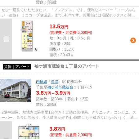
階数：3階建
ぜひ一度見ていただきたい、「プレアデス」です。便利なスーパー「コープみら
い（生協） ミニコープ蔵波店」まで148mです。共用部には宅配ボックスが付い
ているため、好きなタイミング...
13.5
万
円
(管理費・共益費 5,000円)
敷：0ヶ月｜礼：0.5ヶ月
所在階：3階
間取り：3LDK
面積：80.43㎡
袖ケ浦市蔵波台１丁目のアパート
賃貸｜アパート
内房線
「
長浦
」駅 徒歩15分
千葉県
袖ケ浦市
蔵波台
１丁目7-15
3.8
3.9
万円～
万円
築年数：築33年 ｜募集中：
2室
階数：2階建
2階中部屋。敷地内に駐車場1台付き！近隣に郵便局、クリニック、コンビニ、ス
ーパー、飲食店等あり、生活環境良好です♪国道にも平成通りにも出やすく、通勤
に便利です！ご内見可能です...
3.8
万
円
(管理費・共益費 2,000円)