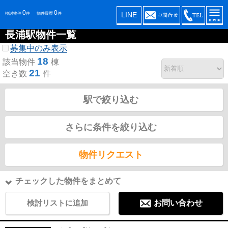
0
0
LINE
検討物件
件
物件履歴
件
長浦駅物件一覧
募集中のみ表示
18
該当物件
棟
21
空き数
件
駅で絞り込む
さらに条件を絞り込む
物件リクエスト
チェックした物件をまとめて
検討リストに追加
お問い合わせ