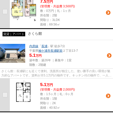
7.5
万
円
(管理費・共益費 3,500円)
敷：0万円｜礼：1ヶ月
所在階：2階
間取り：3LDK
面積：69.56㎡
さくら館
賃貸｜アパート
内房線
「
長浦
」駅 徒歩7分
千葉県
袖ケ浦市
長浦駅前
２丁目13-7
5.1
万円
築年数：築26年 ｜募集中：
1室
階数：2階建
さくら館：長浦駅にも近くて便利。洗面所が独立した、使い勝手の良い環境が魅
力的なアパートです。賃料が月5.1万円の物件です。キッチン付の物件で、一人暮
らしをする方にもオススメな...
5.1
万
円
(管理費・共益費 2,000円)
敷：1.5ヶ月｜礼：0ヶ月
所在階：1階
間取り：2K
面積：40.92㎡