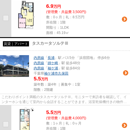
立・浴室乾燥機など豊富に揃っ...
6.9
万
円
(管理費・共益費 3,500円)
敷：0ヶ月｜礼：8.5万円
所在階：1階
間取り：1LDK
面積：45.19㎡
タスカータソルテⅢ
賃貸｜アパート
内房線
「
長浦
」駅 バス5分 「浜宿団地」 停歩6分
内房線
「
姉ケ崎
」駅 徒歩48分
内房線
「
袖ケ浦
」駅 徒歩84分
千葉県
袖ケ浦市
久保田
5.5
万円
築年数：築4年 ｜募集中：
1室
階数：2階建
こだわりポイント満載のタスカータソルテⅢ。モニターで来訪者を確認して、イ
ンターホンを通じて室内から会話することができます。浴室乾燥機付きの物件な
ので、浴室乾燥機をつけて湿気...
5.5
万
円
(管理費・共益費 4,000円)
敷：1ヶ月｜礼：0ヶ月
所在階：1階