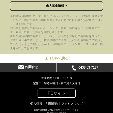
求人募集情報
不動産賃貸建物のオーナー様へプロパティマネジメント（管理）業務を中
心に行い、弊社の管理企画提案力を生かし時代に合わせた賃貸住宅プロデ
ュースを致します。
お部屋をお探しのお客様へリーシング（仲介）活動を行い、お客様のニー
ズ（要望）に合った住宅をお探し致します。
優良な賃貸建物所有のオーナー様と、お部屋をお探しのお客様をマッチン
グするお仕事です。また、賃貸建物にご入居いただいたお客様にご満足し
ていただくように弊社は心がけ、お客様リテンションサービス（継続）向
上を目指しております。
▲ TOPへ戻る
お問合せ
0438-53-7167
営業時間：9:00～18：00
定休日：毎週水曜日・第２第４火曜日
PCサイト
個人情報
利用規約
アクセスマップ
Copyright(c) LIXIL不動産ショップ トチタテ
All rights reserved.