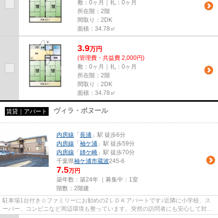
敷：0ヶ月｜礼：0ヶ月
所在階：2階
間取り：2DK
面積：34.78㎡
3.9
万
円
(管理費・共益費 2,000円)
敷：0ヶ月｜礼：0ヶ月
所在階：2階
間取り：2DK
面積：34.78㎡
ヴィラ・ボヌール
賃貸｜アパート
内房線
「
長浦
」駅 徒歩6分
内房線
「
袖ケ浦
」駅 徒歩59分
内房線
「
姉ケ崎
」駅 徒歩70分
千葉県
袖ケ浦市
蔵波
245-6
7.5
万円
築年数：築24年 ｜募集中：
1室
階数：2階建
駐車場1台付き☆ファミリーにお勧めの2ＬＤＫアパートです♪近隣に小学校、ス
ーパー、コンビニなど周辺環境も整っています。突然の訪問者にも安心して対応
できるTVインターホン、人気の...