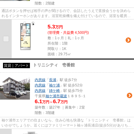
階数：2階建
通話ボタンを押せば相手の声が聞けるので、会話したうえで直接会うかを決めら
れるインターホンがあります。浴室乾燥機を備え付けているので、浴室を暖房機
能で温めておくことで急激な...
5.3
万
円
(管理費・共益費 4,500円)
敷：1ヶ月｜礼：1ヶ月
所在階：1階
間取り：1K
面積：29.75㎡
トリニシティ 壱番館
賃貸｜アパート
内房線
「
長浦
」駅 徒歩7分
内房線
「
袖ケ浦
」駅 徒歩52分
内房線
「
姉ケ崎
」駅 徒歩75分
千葉県
袖ケ浦市
蔵波
１８９５-１
6.1
6.7
万円～
万円
築年数：築27年 ｜募集中：
2室
階数：3階建
袖ケ浦市エリアでの住まいなら、住み心地も快適な「トリニシティ 壱番館」は
いかがでしょうか。近くにはファミリーマート袖ヶ浦長浦店(徒歩5分)がありちょ
っとした買い物に便利です。...