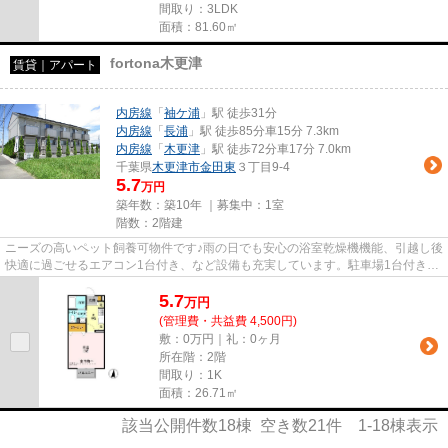
間取り：3LDK
面積：81.60㎡
fortona木更津
賃貸｜アパート
内房線
「
袖ケ浦
」駅 徒歩31分
内房線
「
長浦
」駅 徒歩85分車15分 7.3km
内房線
「
木更津
」駅 徒歩72分車17分 7.0km
千葉県
木更津市
金田東
３丁目9-4
5.7
万円
築年数：築10年 ｜募集中：
1室
階数：2階建
ニーズの高いペット飼養可物件です♪雨の日でも安心の浴室乾燥機機能、引越し後
快適に過ごせるエアコン1台付き、など設備も充実しています。駐車場1台付き。
木更津でお住まいお探しなら...
5.7
万
円
(管理費・共益費 4,500円)
敷：0万円｜礼：0ヶ月
所在階：2階
間取り：1K
面積：26.71㎡
該当公開件数
18
棟 空き数
21
件
1-18
棟表示