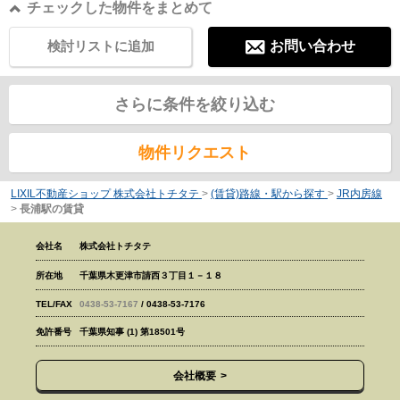
チェックした物件をまとめて
検討リストに追加
お問い合わせ
さらに条件を絞り込む
物件リクエスト
LIXIL不動産ショップ 株式会社トチタテ
>
(賃貸)路線・駅から探す
>
JR内房線
>
長浦駅の賃貸
会社名
株式会社トチタテ
所在地
千葉県木更津市請西３丁目１－１８
TEL/FAX
0438-53-7167
/ 0438-53-7176
免許番号
千葉県知事 (1) 第18501号
会社概要