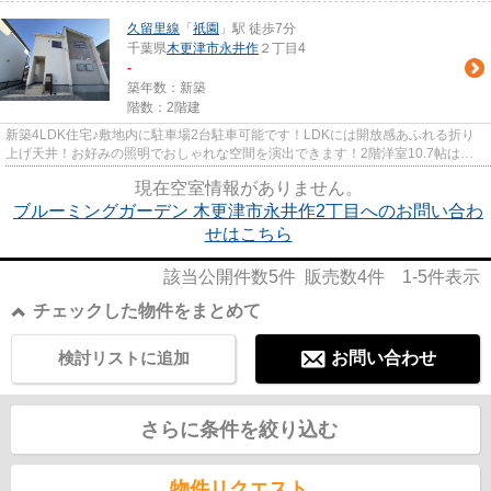
久留里線
「
祇園
」駅 徒歩7分
千葉県
木更津市
永井作
２丁目4
-
築年数：新築
階数：2階建
新築4LDK住宅♪敷地内に駐車場2台駐車可能です！LDKには開放感あふれる折り
上げ天井！お好みの照明でおしゃれな空間を演出できます！2階洋室10.7帖は、
将来の家族構成の変化に対応して...
現在空室情報がありません。
ブルーミングガーデン 木更津市永井作2丁目へのお問い合わ
せはこちら
該当公開件数
5
件 販売数
4
件
1-5
件表示
チェックした物件をまとめて
検討リストに追加
お問い合わせ
さらに条件を絞り込む
物件リクエスト