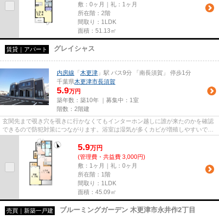
敷：0ヶ月｜礼：1ヶ月
所在階：2階
間取り：1LDK
面積：51.13㎡
グレイシャス
賃貸｜アパート
内房線
「
木更津
」駅 バス9分 「南長須賀」 停歩1分
千葉県
木更津市
長須賀
5.9
万円
築年数：築10年 ｜募集中：
1室
階数：2階建
玄関先まで覗き穴を覗きに行かなくてもインターホン越しに誰が来たのかを確認
できるので防犯対策につながります。浴室は湿気が多くカビが増殖しやすいです
が、この物件では浴室乾燥機...
5.9
万
円
(管理費・共益費 3,000円)
敷：1ヶ月｜礼：0ヶ月
所在階：1階
間取り：1LDK
面積：45.09㎡
ブルーミングガーデン 木更津市永井作2丁目
売買｜新築一戸建