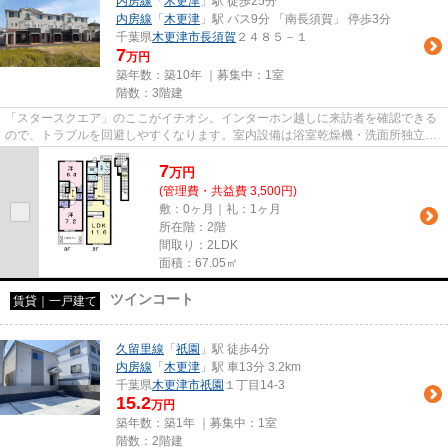
内房線
「
木更津
」駅 徒歩25分
内房線
「
木更津
」駅 バス9分 「南長須賀」 停歩3分
千葉県
木更津市
長須賀
２４８５－１
7
万円
築年数：築10年 ｜募集中：
1室
階数：3階建
「スタースクエア」のここがイチオシ。インターホン越しに来訪者を確認できる
ので、トラブルを回避しやすくなります。室内設備は浴室乾燥機・洗面所独立な
ど大変充実しております。こ...
7
万
円
(管理費・共益費 3,500円)
敷：0ヶ月｜礼：1ヶ月
所在階：2階
間取り：2LDK
面積：67.05㎡
ツインコート
賃貸｜一戸建て
久留里線
「
祇園
」駅 徒歩4分
内房線
「
木更津
」駅 車13分 3.2km
千葉県
木更津市
祇園
１丁目14-3
15.2
万円
築年数：築1年 ｜募集中：
1室
階数：2階建