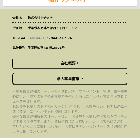
会社名
株式会社トチタテ
所在地
千葉県木更津市請西３丁目１－１８
TEL/FAX
0438-53-7167
/ 0438-53-7176
免許番号
千葉県知事 (1) 第18501号
会社概要
求人募集情報
不動産賃貸建物のオーナー様へプロパティマネジメント（管理）業務を中
心に行い、弊社の管理企画提案力を生かし時代に合わせた賃貸住宅プロデ
ュースを致します。
お部屋をお探しのお客様へリーシング（仲介）活動を行い、お客様のニー
ズ（要望）に合った住宅をお探し致します。
優良な賃貸建物所有のオーナー様と、お部屋をお探しのお客様をマッチン
グするお仕事です。また、賃貸建物にご入居いただいたお客様にご満足し
ていただくように弊社は心がけ、お客様リテンションサービス（継続）向
上を目指しております。