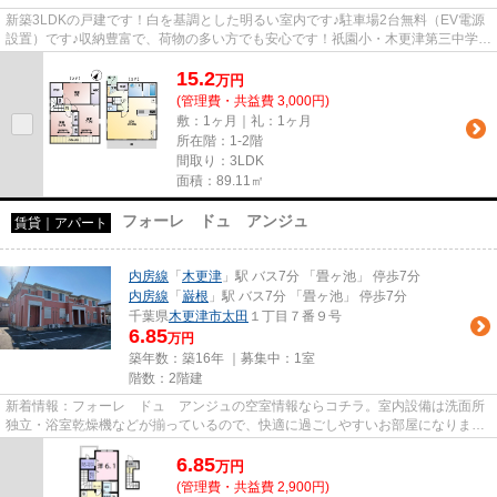
新築3LDKの戸建です！白を基調とした明るい室内です♪駐車場2台無料（EV電源
設置）です♪収納豊富で、荷物の多い方でも安心です！祇園小・木更津第三中学校
区です！都市ガスですので、ガ...
15.2
万
円
(管理費・共益費 3,000円)
敷：1ヶ月｜礼：1ヶ月
所在階：1-2階
間取り：3LDK
面積：89.11㎡
フォーレ ドュ アンジュ
賃貸｜アパート
内房線
「
木更津
」駅 バス7分 「畳ヶ池」 停歩7分
内房線
「
巌根
」駅 バス7分 「畳ヶ池」 停歩7分
千葉県
木更津市
太田
１丁目７番９号
6.85
万円
築年数：築16年 ｜募集中：
1室
階数：2階建
新着情報：フォーレ ドュ アンジュの空室情報ならコチラ。室内設備は洗面所
独立・浴室乾燥機などが揃っているので、快適に過ごしやすいお部屋になりま
す。通話ボタンを押せば相手の...
6.85
万
円
(管理費・共益費 2,900円)