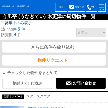
0
0
LINE
検討物件
件
物件履歴
件
う凪亭 (うなぎてい) 木更津の周辺物件一覧
募集中のみ表示
5
該当物件
件
4
販売数
件
さらに条件を絞り込む
物件リクエスト
チェックした物件をまとめて
検討リストに追加
お問い合わせ
スタースクエア
賃貸｜アパート