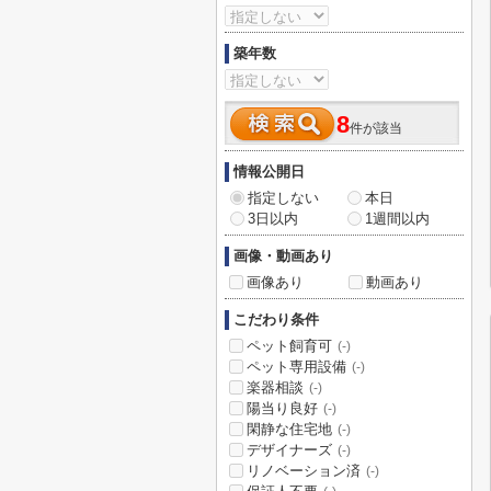
築年数
8
件が該当
情報公開日
指定しない
本日
3日以内
1週間以内
画像・動画あり
画像あり
動画あり
こだわり条件
ペット飼育可
(-)
ペット専用設備
(-)
楽器相談
(-)
陽当り良好
(-)
閑静な住宅地
(-)
デザイナーズ
(-)
リノベーション済
(-)