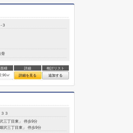
-３
鉄骨
面積
詳細
検討リスト
2.90㎡
詳細を見る
追加する
－３３
畑沢三丁目東」 停歩9分
「畑沢三丁目東」 停歩9分