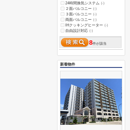
24時間換気システム
(-)
２面バルコニー
(-)
３面バルコニー
(-)
両面バルコニー
(-)
IHクッキングヒーター
(-)
自由設計対応
(-)
8
件が該当
新着物件