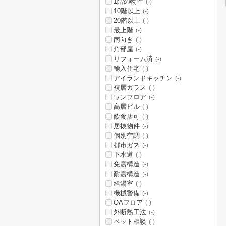
1階の物件
(-)
10階以上
(-)
20階以上
(-)
最上階
(-)
南向き
(-)
角部屋
(-)
リフォーム済
(-)
輸入住宅
(-)
アイランドキッチン
(-)
複層ガラス
(-)
ワンフロア
(-)
高層ビル
(-)
飲食店可
(-)
居抜物件
(-)
個別空調
(-)
都市ガス
(-)
下水道
(-)
免震構造
(-)
耐震構造
(-)
給湯室
(-)
機械警備
(-)
OAフロア
(-)
外断熱工法
(-)
ペット相談
(-)