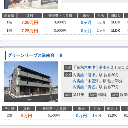
所在階
賃料
管理費・共益費
敷金
礼金
間取り
7.25
万円
0ヶ月
1階
3,900円
1ヶ月
1LDK
7.25
万円
0ヶ月
1階
3,900円
1ヶ月
1LDK
グリーンリーブス港南台 Ⅱ
千葉県
木更津市
港南台
２丁目１２
住所
交通
内房線
「
君津
」駅 徒歩36分
内房線
「
木更津
」駅 徒歩56分
内房線
「
青堀
」駅 徒歩77分
築11年
3階建
軽量
築年
階数
構造
所在階
賃料
管理費・共益費
敷金
礼金
間取り
8
万円
0万円
2階
5,500円
1ヶ月
2LDK
6