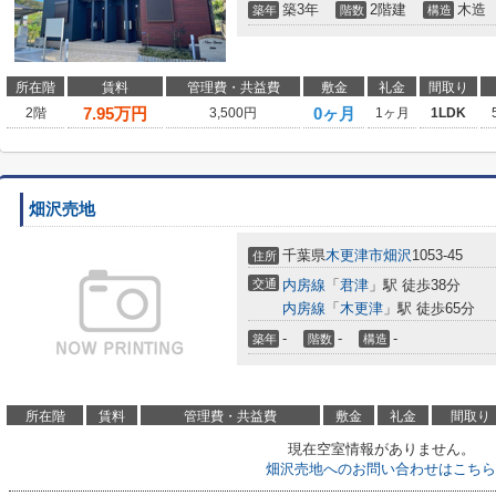
築3年
2階建
木造
築年
階数
構造
所在階
賃料
管理費・共益費
敷金
礼金
間取り
7.95
万円
0ヶ月
2階
3,500円
1ヶ月
1LDK
畑沢売地
千葉県
木更津市
畑沢
1053-45
住所
交通
内房線
「
君津
」駅 徒歩38分
内房線
「
木更津
」駅 徒歩65分
-
-
-
築年
階数
構造
所在階
賃料
管理費・共益費
敷金
礼金
間取り
現在空室情報がありません。
畑沢売地へのお問い合わせはこちら