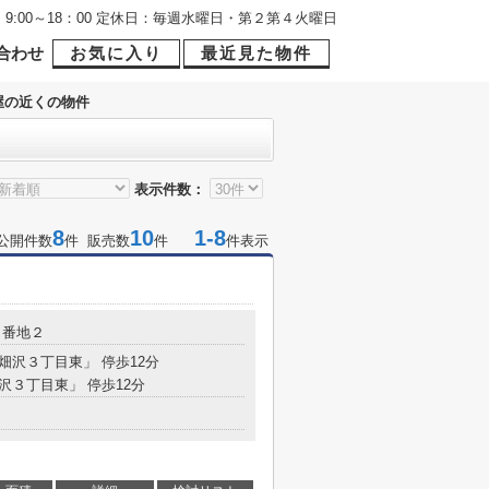
9:00～18：00 定休日：毎週水曜日・第２第４火曜日
合わせ
お気に入り
最近見た物件
屋の近くの物件
表示件数：
8
10
1-8
公開件数
件 販売数
件
件表示
１番地２
「畑沢３丁目東」 停歩12分
畑沢３丁目東」 停歩12分