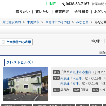
LINE
0438-53-7167
営業時間：
借りたい
買いたい
事業内容
会社概要
お問い
|
|
|
|
>
周辺施設案内
>
木更津市
>
木更津市のその他
>
みなと屋
>
みなと
並び順：
空室物件のみ表示
該当
クレストヒルズＦ
千葉県
木更津市
港南台
３丁目２
住所
交通
内房線
「
木更津
」駅 バス19分 
内房線
「
君津
」駅 バス13分 「
築28年
2階建
木造
築年
階数
構造