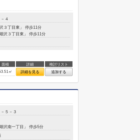
１－４
畑沢３丁目東」 停歩11分
「畑沢３丁目東」 停歩11分
面積
詳細
検討リスト
53.51㎡
詳細を見る
追加する
５－５－３
「畑沢南一丁目」 停歩5分
造