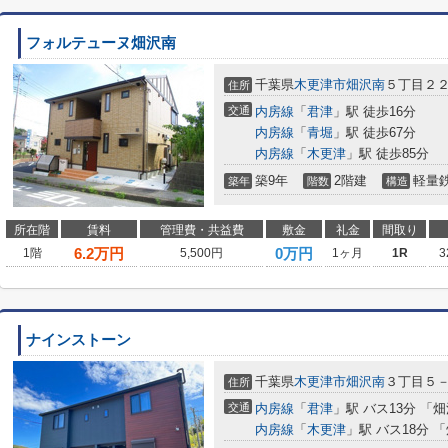
フォルテューヌ畑沢南
千葉県
木更津市
畑沢南
５丁目２２
住所
交通
内房線
「
君津
」駅 徒歩16分
内房線
「
青堀
」駅 徒歩67分
内房線
「
木更津
」駅 徒歩85分
築9年
2階建
軽量
築年
階数
構造
所在階
賃料
管理費・共益費
敷金
礼金
間取り
6.2
万円
0万円
1階
5,500円
1ヶ月
1R
3
ナインストーン
千葉県
木更津市
畑沢南
３丁目５
住所
交通
内房線
「
君津
」駅 バス13分 「
内房線
「
木更津
」駅 バス18分 