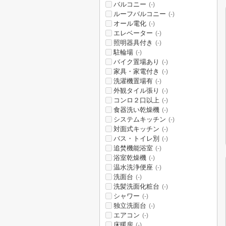
バルコニー
(-)
ルーフバルコニー
(-)
オール電化
(-)
エレベーター
(-)
照明器具付き
(-)
駐輪場
(-)
バイク置場あり
(-)
家具・家電付き
(-)
洗濯機置場有
(-)
外観タイル張り
(-)
コンロ２口以上
(-)
食器洗い乾燥機
(-)
システムキッチン
(-)
対面式キッチン
(-)
バス・トイレ別
(-)
追焚機能浴室
(-)
浴室乾燥機
(-)
温水洗浄便座
(-)
洗面台
(-)
洗髪洗面化粧台
(-)
シャワー
(-)
独立洗面台
(-)
エアコン
(-)
床暖房
(-)