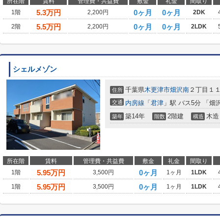
所在階
賃料
管理費・共益費
敷金
礼金
間取り
5.3
万円
0ヶ月
0ヶ月
1階
2,200円
2DK
5.5
万円
0ヶ月
0ヶ月
2階
2,200円
2LDK
シェルメゾン
千葉県
木更津市
畑沢南
２丁目１
住所
交通
内房線
「
君津
」駅 バス5分 「畑
築14年
2階建
木造
築年
階数
構造
所在階
賃料
管理費・共益費
敷金
礼金
間取り
5.95
万円
0ヶ月
1階
3,500円
1ヶ月
1LDK
5.95
万円
0ヶ月
1階
3,500円
1ヶ月
1LDK