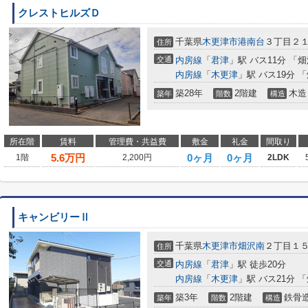
クレストヒルズＤ
千葉県
木更津市
港南台
３丁目２
住所
交通
内房線
「
君津
」駅 バス11分 「
内房線
「
木更津
」駅 バス19分 
築28年
2階建
木造
築年
階数
構造
所在階
賃料
管理費・共益費
敷金
礼金
間取り
5.6
万円
0ヶ月
0ヶ月
1階
2,200円
2LDK
キャンビリーⅡ
千葉県
木更津市
畑沢南
２丁目１
住所
交通
内房線
「
君津
」駅 徒歩20分
内房線
「
木更津
」駅 バス21分 
築3年
2階建
鉄骨
築年
階数
構造