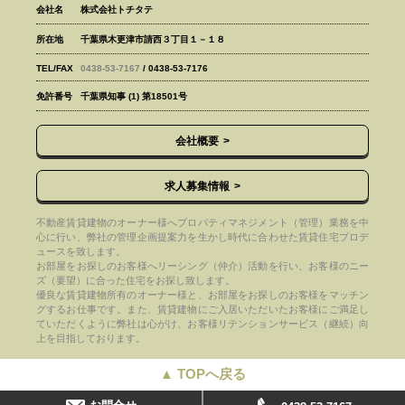
会社名
株式会社トチタテ
所在地
千葉県木更津市請西３丁目１－１８
TEL/FAX
0438-53-7167
/ 0438-53-7176
免許番号
千葉県知事 (1) 第18501号
会社概要
求人募集情報
不動産賃貸建物のオーナー様へプロパティマネジメント（管理）業務を中
心に行い、弊社の管理企画提案力を生かし時代に合わせた賃貸住宅プロデ
ュースを致します。
お部屋をお探しのお客様へリーシング（仲介）活動を行い、お客様のニー
ズ（要望）に合った住宅をお探し致します。
優良な賃貸建物所有のオーナー様と、お部屋をお探しのお客様をマッチン
グするお仕事です。また、賃貸建物にご入居いただいたお客様にご満足し
ていただくように弊社は心がけ、お客様リテンションサービス（継続）向
上を目指しております。
▲ TOPへ戻る