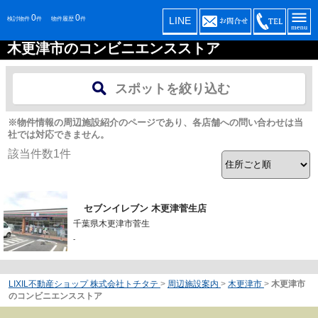
0
0
LINE
検討物件
件
物件履歴
件
木更津市のコンビニエンスストア
スポットを絞り込む
※物件情報の周辺施設紹介のページであり、各店舗への問い合わせは当
社では対応できません。
該当件数
1
件
セブンイレブン 木更津菅生店
千葉県木更津市菅生
-
LIXIL不動産ショップ 株式会社トチタテ
>
周辺施設案内
>
木更津市
>
木更津市
のコンビニエンスストア