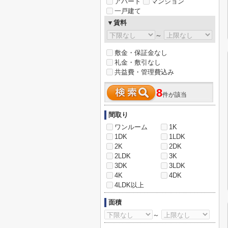
アパート
マンション
一戸建て
▼賃料
～
敷金・保証金なし
礼金・敷引なし
共益費・管理費込み
8
件が該当
間取り
ワンルーム
1K
1DK
1LDK
2K
2DK
2LDK
3K
3DK
3LDK
4K
4DK
4LDK以上
面積
～