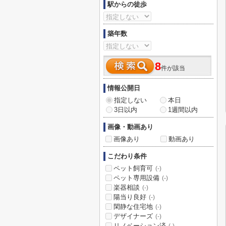
駅からの徒歩
築年数
8
件が該当
情報公開日
指定しない
本日
3日以内
1週間以内
画像・動画あり
画像あり
動画あり
こだわり条件
ペット飼育可
(-)
ペット専用設備
(-)
楽器相談
(-)
陽当り良好
(-)
閑静な住宅地
(-)
デザイナーズ
(-)
リノベーション済