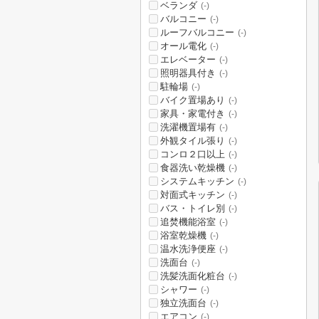
ベランダ
(-)
バルコニー
(-)
ルーフバルコニー
(-)
オール電化
(-)
エレベーター
(-)
照明器具付き
(-)
駐輪場
(-)
バイク置場あり
(-)
家具・家電付き
(-)
洗濯機置場有
(-)
外観タイル張り
(-)
コンロ２口以上
(-)
食器洗い乾燥機
(-)
システムキッチン
(-)
対面式キッチン
(-)
バス・トイレ別
(-)
追焚機能浴室
(-)
浴室乾燥機
(-)
温水洗浄便座
(-)
洗面台
(-)
洗髪洗面化粧台
(-)
シャワー
(-)
独立洗面台
(-)
エアコン
(-)