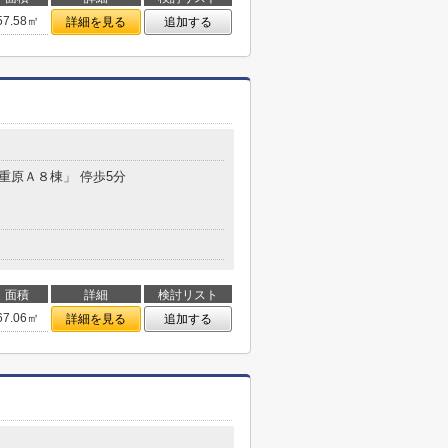
57.58㎡
詳細を見る
追加する
０
八重原Ａ８棟」 停歩5分
面積
詳細
検討リスト
67.06㎡
詳細を見る
追加する