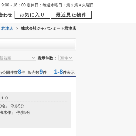
9:00～18：00 定休日：毎週水曜日・第２第４火曜日
合わせ
お気に入り
最近見た物件
ト君津店
>
株式会社ジャパンミート君津店
表示件数：
8
9
1-8
当公開件数
件 販売数
件
件表示
－１０
箕輪」 停歩5分
「法木作」 停歩9分