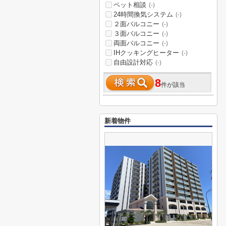
ペット相談
(-)
24時間換気システム
(-)
２面バルコニー
(-)
３面バルコニー
(-)
両面バルコニー
(-)
IHクッキングヒーター
(-)
自由設計対応
(-)
8
件が該当
新着物件