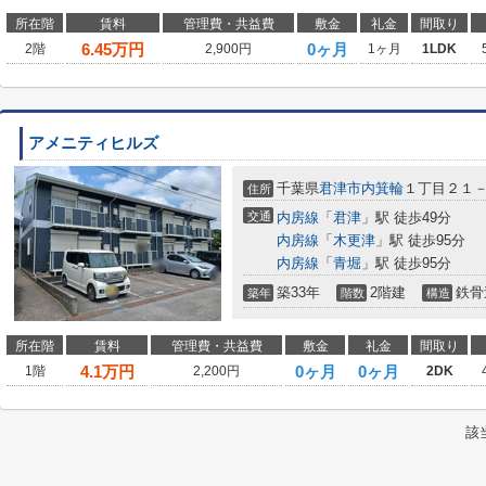
所在階
賃料
管理費・共益費
敷金
礼金
間取り
6.45
万円
0ヶ月
2階
2,900円
1ヶ月
1LDK
アメニティヒルズ
千葉県
君津市
内箕輪
１丁目２１
住所
交通
内房線
「
君津
」駅 徒歩49分
内房線
「
木更津
」駅 徒歩95分
内房線
「
青堀
」駅 徒歩95分
築33年
2階建
鉄骨
築年
階数
構造
所在階
賃料
管理費・共益費
敷金
礼金
間取り
4.1
万円
0ヶ月
0ヶ月
1階
2,200円
2DK
該