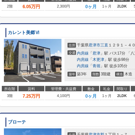
6.05
万円
0ヶ月
2階
2,300円
1ヶ月
2LDK
カレント美郷Ⅵ
千葉県
君津市
三直
１２９１－４
住所
交通
内房線
「
君津
」駅 バス17分 「
内房線
「
木更津
」駅 徒歩98分
内房線
「
青堀
」駅 徒歩105分
築3年
3階建
木造
築年
階数
構造
所在階
賃料
管理費・共益費
敷金
礼金
間取り
7.25
万円
0ヶ月
3階
4,100円
1ヶ月
2LDK
ブローテ
千葉県
君津市
郡
１丁目１－７
住所