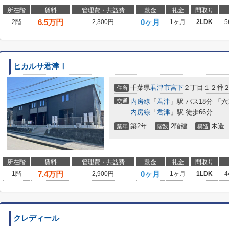
所在階
賃料
管理費・共益費
敷金
礼金
間取り
6.5
万円
0ヶ月
2階
2,300円
1ヶ月
2LDK
5
ヒカルサ君津Ⅰ
千葉県
君津市
宮下
２丁目１２番
住所
交通
内房線
「
君津
」駅 バス18分 「六
内房線
「
君津
」駅 徒歩66分
築2年
2階建
木造
築年
階数
構造
所在階
賃料
管理費・共益費
敷金
礼金
間取り
7.4
万円
0ヶ月
1階
2,900円
1ヶ月
1LDK
4
クレディール