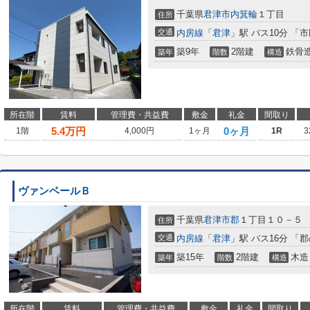
千葉県
君津市
内箕輪
１丁目
住所
交通
内房線
「
君津
」駅 バス10分 「
築9年
2階建
鉄骨
築年
階数
構造
所在階
賃料
管理費・共益費
敷金
礼金
間取り
5.4
万円
0ヶ月
1階
4,000円
1ヶ月
1R
3
ヴァンベールＢ
千葉県
君津市
郡
１丁目１０－５
住所
交通
内房線
「
君津
」駅 バス16分 「
築15年
2階建
木造
築年
階数
構造
所在階
賃料
管理費・共益費
敷金
礼金
間取り