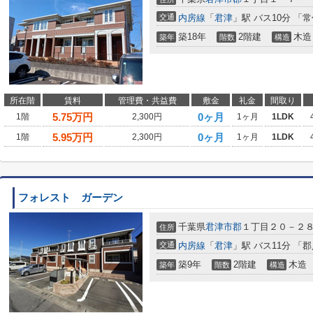
交通
内房線
「
君津
」駅 バス10分 「
築18年
2階建
木造
築年
階数
構造
所在階
賃料
管理費・共益費
敷金
礼金
間取り
5.75
万円
0ヶ月
1階
2,300円
1ヶ月
1LDK
5.95
万円
0ヶ月
1階
2,300円
1ヶ月
1LDK
フォレスト ガーデン
千葉県
君津市
郡
１丁目２０－２
住所
交通
内房線
「
君津
」駅 バス11分 「
築9年
2階建
木造
築年
階数
構造