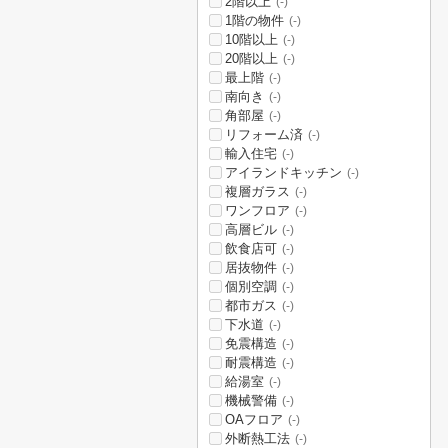
2階以上
(-)
1階の物件
(-)
10階以上
(-)
20階以上
(-)
最上階
(-)
南向き
(-)
角部屋
(-)
リフォーム済
(-)
輸入住宅
(-)
アイランドキッチン
(-)
複層ガラス
(-)
ワンフロア
(-)
高層ビル
(-)
飲食店可
(-)
居抜物件
(-)
個別空調
(-)
都市ガス
(-)
下水道
(-)
免震構造
(-)
耐震構造
(-)
給湯室
(-)
機械警備
(-)
OAフロア
(-)
外断熱工法
(-)