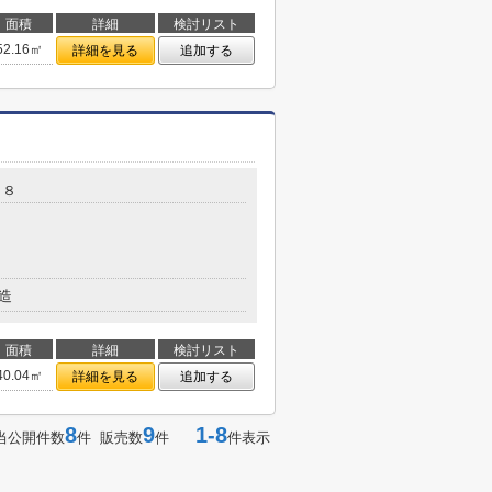
面積
詳細
検討リスト
52.16㎡
詳細を見る
追加する
－８
造
面積
詳細
検討リスト
40.04㎡
詳細を見る
追加する
8
9
1-8
当公開件数
件 販売数
件
件表示