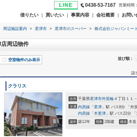
LINE
0438-53-7167
営業時間：
借りたい
買いたい
事業内容
会社概要
お問い
|
|
|
|
>
周辺施設案内
>
君津市
>
君津市のスーパー
>
株式会社ジャパンミー
津店周辺物件
並び順：
空室物件のみ表示
該
クラリス
千葉県
君津市
外箕輪
４丁目１１
住所
交通
内房線
「
君津
」駅 バス8分 「外
内房線
「
木更津
」駅 バス22分 
築12年
2階建
木造
築年
階数
構造