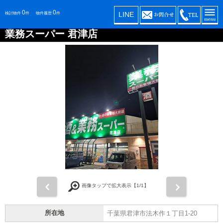
0
0
LINE
検討物件
件
物件履歴
件
業務スーパー 君津店
前
次
画像タップで拡大表示【
1
/1】
所在地
千葉県君津市法木作１丁目1-20