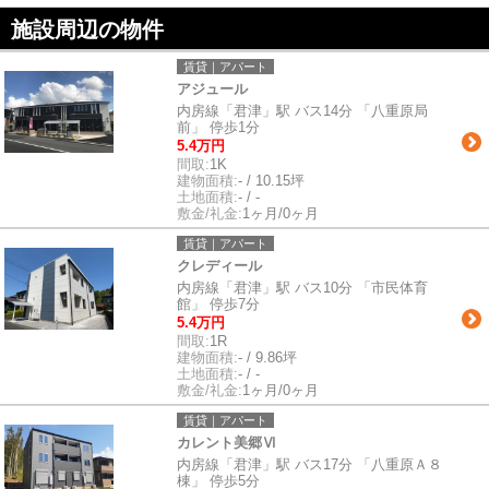
施設周辺の物件
賃貸｜アパート
アジュール
内房線「君津」駅 バス14分 「八重原局
前」 停歩1分
5.4万円
間取:
1K
建物面積:
- / 10.15坪
土地面積:
- / -
敷金/礼金:
1ヶ月/0ヶ月
賃貸｜アパート
クレディール
内房線「君津」駅 バス10分 「市民体育
館」 停歩7分
5.4万円
間取:
1R
建物面積:
- / 9.86坪
土地面積:
- / -
敷金/礼金:
1ヶ月/0ヶ月
賃貸｜アパート
カレント美郷Ⅵ
内房線「君津」駅 バス17分 「八重原Ａ８
棟」 停歩5分