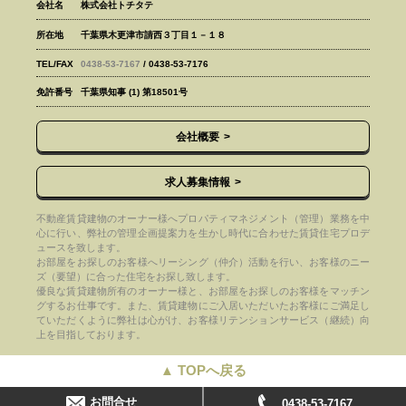
会社名
株式会社トチタテ
所在地
千葉県木更津市請西３丁目１－１８
TEL/FAX
0438-53-7167
/ 0438-53-7176
免許番号
千葉県知事 (1) 第18501号
会社概要
求人募集情報
不動産賃貸建物のオーナー様へプロパティマネジメント（管理）業務を中
心に行い、弊社の管理企画提案力を生かし時代に合わせた賃貸住宅プロデ
ュースを致します。
お部屋をお探しのお客様へリーシング（仲介）活動を行い、お客様のニー
ズ（要望）に合った住宅をお探し致します。
優良な賃貸建物所有のオーナー様と、お部屋をお探しのお客様をマッチン
グするお仕事です。また、賃貸建物にご入居いただいたお客様にご満足し
ていただくように弊社は心がけ、お客様リテンションサービス（継続）向
上を目指しております。
▲ TOPへ戻る
お問合せ
0438-53-7167