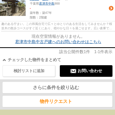
千葉県
君津市
中島
988
-
築年数：築47年
階数：2階建
趣のある佇まい。この和風住宅で広々とゆとりのある生活をしてみませんか？桜
並木の散歩コースがすぐ近くにあり、穏やかな日々を過ごせます。広い倉庫では
色々なことが出来ます。資材...
現在空室情報がありません。
君津市中島中古戸建へのお問い合わせはこちら
該当公開件数
1
件
1-1
件表示
チェックした物件をまとめて
検討リストに追加
お問い合わせ
さらに条件を絞り込む
物件リクエスト