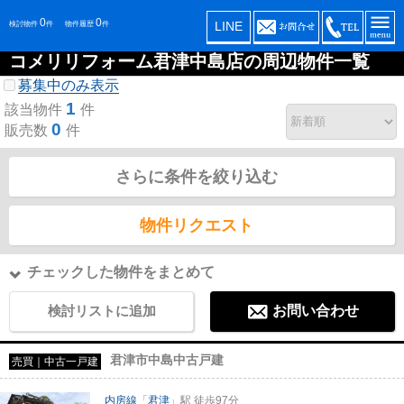
0
0
LINE
検討物件
件
物件履歴
件
コメリリフォーム君津中島店の周辺物件一覧
募集中のみ表示
1
該当物件
件
0
販売数
件
さらに条件を絞り込む
物件リクエスト
チェックした物件をまとめて
検討リストに追加
お問い合わせ
君津市中島中古戸建
売買｜中古一戸建
内房線
「
君津
」駅 徒歩97分