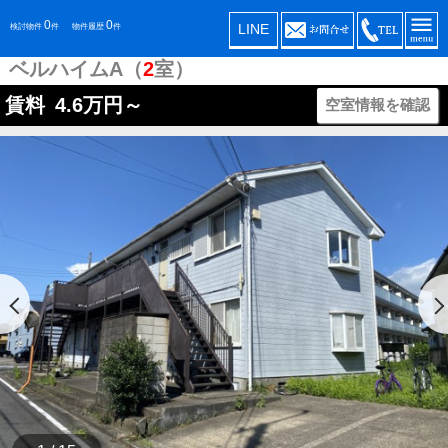
0
0
LINE
検討物件
件
物件履歴
件
ベルハイムA（
2
室）
賃料
4.6
万円～
空室情報を確認