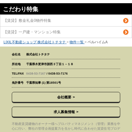
こだわり特集
【賃貸】敷金礼金0物件特集
【賃貸】一戸建・マンション特集
LIXIL不動産ショップ 株式会社トチタテ
>
物件一覧
>
ベルハイムA
会社名
株式会社トチタテ
所在地
千葉県木更津市請西３丁目１－１８
TEL/FAX
0438-53-7167
/ 0438-53-7176
免許番号
千葉県知事 (1) 第18501号
会社概要
求人募集情報
不動産賃貸建物のオーナー様へプロパティマネジメント（管理）業務を中
心に行い、弊社の管理企画提案力を生かし時代に合わせた賃貸住宅プロデ