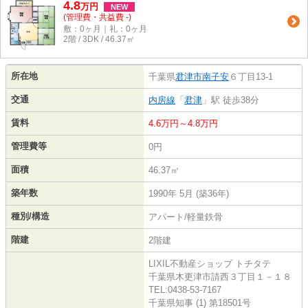
4.8
万
円
NEW
(管理費・共益費 -)
敷：0ヶ月｜礼：0ヶ月
2階 / 3DK / 46.37㎡
所在地
千葉県
君津市
南子安
６丁目13-1
交通
内房線
「
君津
」駅 徒歩38分
賃料
4.6万円～4.8万円
管理費等
0円
面積
46.37㎡
築年数
1990年 5月 (築36年)
種別/構造
アパート/軽量鉄骨
階建
2階建
LIXIL不動産ショップ トチタテ
千葉県木更津市請西３丁目１－１８
TEL:0438-53-7167
千葉県知事 (1) 第18501号