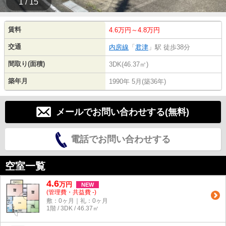
1 / 15
賃料
4.6万円～4.8万円
交通
内房線
「
君津
」駅 徒歩38分
間取り(面積)
3DK(46.37㎡)
築年月
1990年 5月(築36年)
メールでお問い合わせする(無料)
電話でお問い合わせする
空室一覧
4.6
万
円
NEW
(管理費・共益費 -)
敷：0ヶ月｜礼：0ヶ月
1階 / 3DK / 46.37㎡