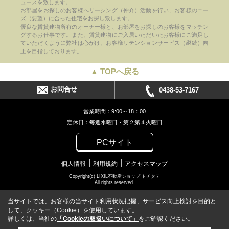
ュースを致します。
お部屋をお探しのお客様へリーシング（仲介）活動を行い、お客様のニー
ズ（要望）に合った住宅をお探し致します。
優良な賃貸建物所有のオーナー様と、お部屋をお探しのお客様をマッチン
グするお仕事です。また、賃貸建物にご入居いただいたお客様にご満足し
ていただくように弊社は心がけ、お客様リテンションサービス（継続）向
上を目指しております。
▲ TOPへ戻る
お問合せ
0438-53-7167
営業時間：9:00～18：00
定休日：毎週水曜日・第２第４火曜日
PCサイト
個人情報
利用規約
アクセスマップ
Copyright(c) LIXIL不動産ショップ トチタテ
All rights reserved.
当サイトでは、お客様の当サイト利用状況把握、サービス向上検討を目的と
して、クッキー（Cookie）を使用しています。
詳しくは、当社の
「Cookieの取扱いについて」
をご確認ください。