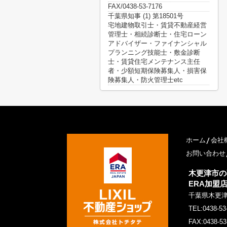
FAX/0438-53-7176
千葉県知事 (1) 第18501号
宅地建物取引士・賃貸不動産経営
管理士・相続診断士・住宅ローン
アドバイザー・ファイナンシャル
プランニング技能士・敷金診断
士・賃貸住宅メンテナンス主任
者・少額短期保険募集人・損害保
険募集人・防火管理士etc
ホーム
会社
お問い合わせ
木更津市の
ERA加盟
千葉県木更
TEL:0438-53
FAX:0438-53