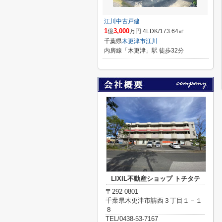
江川中古戸建
1
3,000
億
万円 4LDK/173.64㎡
千葉県
木更津市
江川
内房線「木更津」駅 徒歩32分
LIXIL不動産ショップ トチタテ
〒292-0801
千葉県木更津市請西３丁目１－１
８
TEL/0438-53-7167