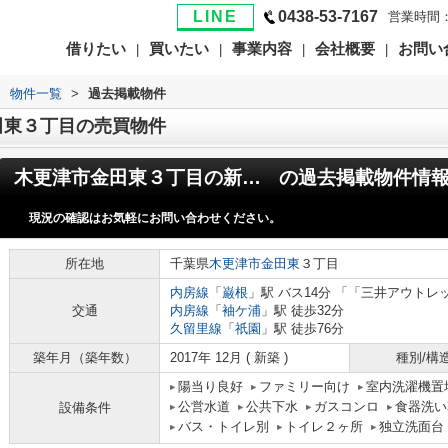
LINE
0438-53-7167
営業時間：
借りたい
買いたい
事業内容
会社概要
お問い
|
|
|
|
>
物件一覧
>
過去掲載物件
田東３丁目の売買物件
木更津市金田東３丁目の新築一戸建
の過去掲載物件情
現況の確認はお気軽にお問い合わせください。
所在地
千葉県
木更津市
金田東
３丁目
内房線
「
巌根
」駅 バス14分 「「三井アウトレ
交通
内房線
「
袖ケ浦
」駅 徒歩32分
久留里線
「
祇園
」駅 徒歩76分
築年月（築年数）
2017年 12月 ( 新築 )
種別/構
陽当り良好
ファミリー向け
室内洗濯機置
公営水道
公共下水
ガスコンロ
食器洗い
設備条件
バス・トイレ別
トイレ２ヶ所
独立洗面台