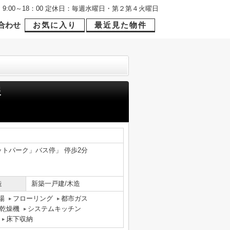
9:00～18：00 定休日：毎週水曜日・第２第４火曜日
合わせ
お気に入り
最近見た物件
報
ットパーク」バス停」 停歩2分
造
新築一戸建/木造
場
フローリング
都市ガス
乾燥機
システムキッチン
床下収納