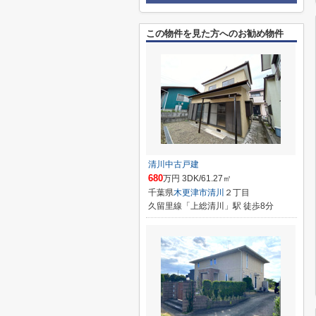
この物件を見た方へのお勧め物件
清川中古戸建
680
万円 3DK/61.27㎡
千葉県
木更津市
清川
２丁目
久留里線「上総清川」駅 徒歩8分