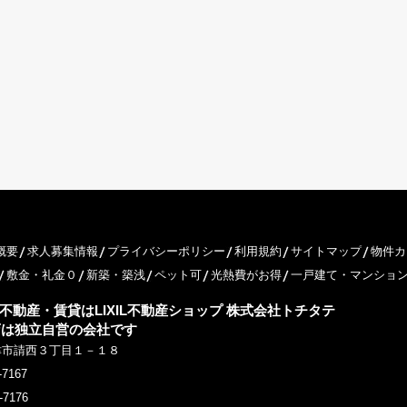
概要
求人募集情報
プライバシーポリシー
利用規約
サイトマップ
物件カ
敷金・礼金０
新築・築浅
ペット可
光熱費がお得
一戸建て・マンショ
不動産・賃貸はLIXIL不動産ショップ 株式会社トチタテ
店は独立自営の会社です
津市請西３丁目１－１８
-7167
-7176