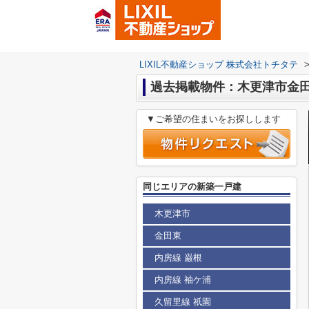
LIXIL不動産ショップ 株式会社トチタテ
過去掲載物件：木更津市金
▼ご希望の住まいをお探しします
同じエリアの新築一戸建
木更津市
金田東
内房線 巌根
内房線 袖ケ浦
久留里線 祇園