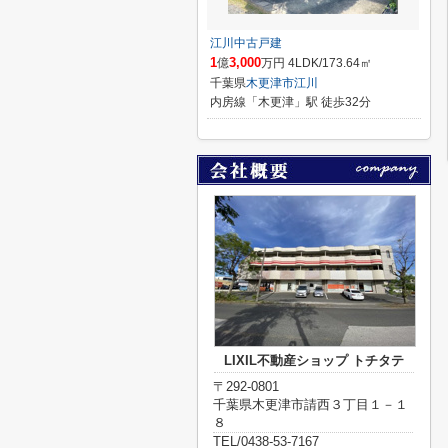
江川中古戸建
1
3,000
億
万円 4LDK/173.64㎡
千葉県
木更津市
江川
内房線「木更津」駅 徒歩32分
LIXIL不動産ショップ トチタテ
〒292-0801
千葉県木更津市請西３丁目１－１
８
TEL/0438-53-7167