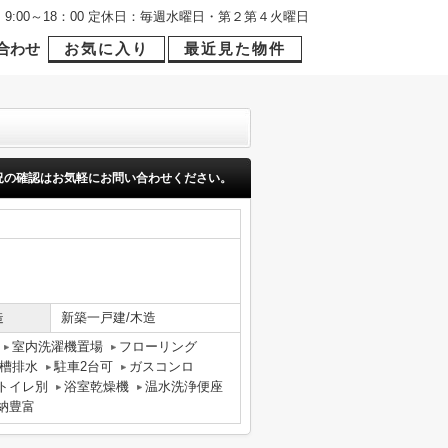
9:00～18：00 定休日：毎週水曜日・第２第４火曜日
合わせ
お気に入り
最近見た物件
況の確認はお気軽にお問い合わせください。
造
新築一戸建/木造
室内洗濯機置場
フローリング
槽排水
駐車2台可
ガスコンロ
トイレ別
浴室乾燥機
温水洗浄便座
納豊富