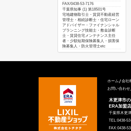
FAX/0438-53-7176
千葉県知事 (1) 第18501号
宅地建物取引士・賃貸不動産経営
管理士・相続診断士・住宅ローン
アドバイザー・ファイナンシャル
プランニング技能士・敷金診断
士・賃貸住宅メンテナンス主任
者・少額短期保険募集人・損害保
険募集人・防火管理士etc
ホーム
会社
お問い合わせ
木更津市の
ERA加盟
千葉県木更
TEL:0438-53
FAX:0438-53