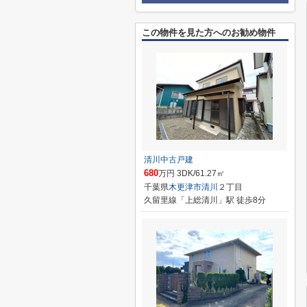
この物件を見た方へのお勧め物件
清川中古戸建
680
万円 3DK/61.27㎡
千葉県
木更津市
清川
２丁目
久留里線「上総清川」駅 徒歩8分