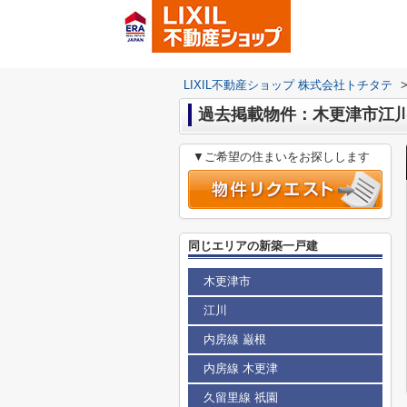
LIXIL不動産ショップ 株式会社トチタテ
過去掲載物件：木更津市江
▼ご希望の住まいをお探しします
同じエリアの新築一戸建
木更津市
江川
内房線 巌根
内房線 木更津
久留里線 祇園