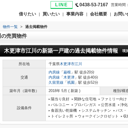
LINE
0438-53-7167
営業時間：
借りたい
買いたい
事業内容
会社概要
お問い
|
|
|
|
>
物件一覧
>
過去掲載物件
川の売買物件
木更津市江川の新築一戸建
の過去掲載物件情報
現
所在地
千葉県
木更津市
江川
内房線
「
巌根
」駅 徒歩20分
交通
内房線
「
木更津
」駅 徒歩40分
久留里線
「
祇園
」駅 徒歩52分
築年月（築年数）
2018年 5月 ( 新築 )
種別/構
陽当り良好
閑静な住宅地
ファミリー向け
バルコニー
プロパンガス
公営水道
浄化
設備条件
食器洗い乾燥機
システムキッチン
バス・
トイレ２ヶ所
ウォークインクロゼット
収