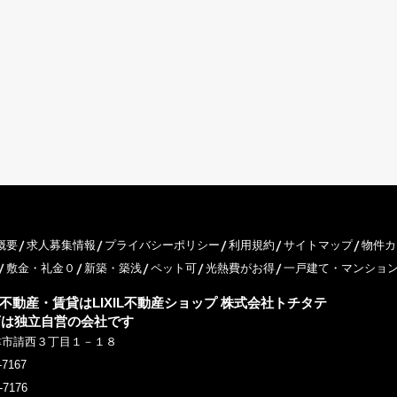
概要
求人募集情報
プライバシーポリシー
利用規約
サイトマップ
物件カ
敷金・礼金０
新築・築浅
ペット可
光熱費がお得
一戸建て・マンショ
不動産・賃貸はLIXIL不動産ショップ 株式会社トチタテ
店は独立自営の会社です
津市請西３丁目１－１８
-7167
-7176