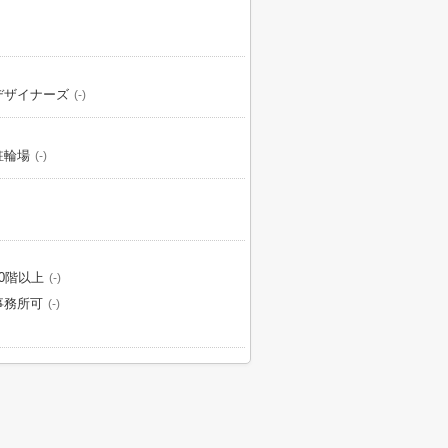
デザイナーズ
(-)
駐輪場
(-)
10階以上
(-)
事務所可
(-)