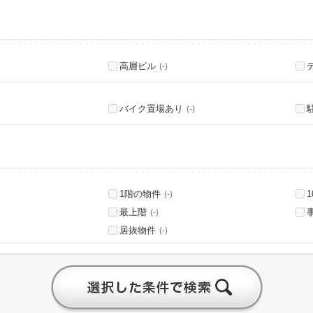
高層ビル
(-)
バイク置場あり
(-)
1階の物件
(-)
最上階
(-)
居抜物件
(-)