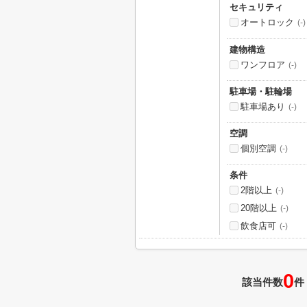
セキュリティ
オートロック
(-)
建物構造
ワンフロア
(-)
駐車場・駐輪場
駐車場あり
(-)
空調
個別空調
(-)
条件
2階以上
(-)
20階以上
(-)
飲食店可
(-)
0
該当件数
件