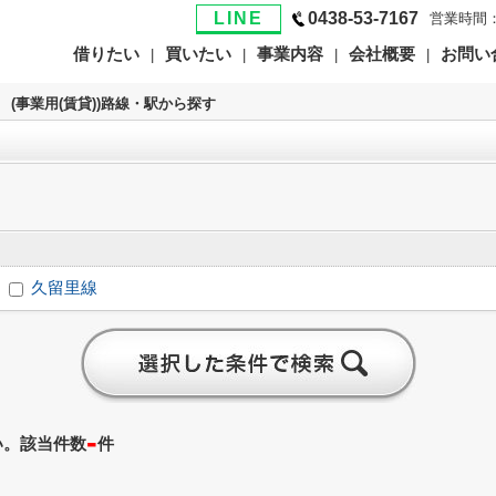
LINE
0438-53-7167
営業時間：
借りたい
買いたい
事業内容
会社概要
お問い
|
|
|
|
>
(事業用(賃貸))路線・駅から探す
久留里線
-
い。該当件数
件