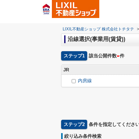
LIXIL不動産ショップ 株式会社トチタテ
沿線選択(事業用(賃貸))
-
ステップ1
該当公開件数
件
JR
内房線
ステップ2
条件を指定してくださ
絞り込み条件検索