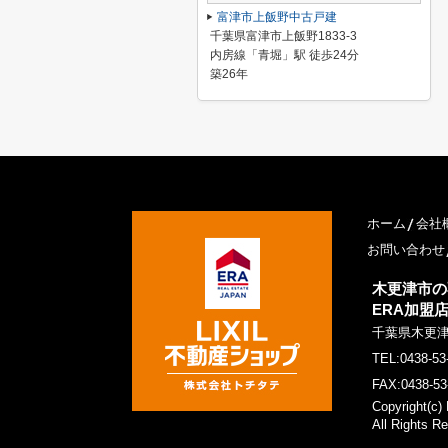
富津市上飯野中古戸建
千葉県富津市上飯野1833-3
内房線「青堀」駅 徒歩24分
築26年
ホーム
会社
お問い合わせ
木更津市の
ERA加盟
千葉県木更
TEL:0438-53
FAX:0438-53
Copyright
All Rights R