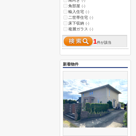
南向き
(-)
角部屋
(-)
輸入住宅
(-)
二世帯住宅
(-)
床下収納
(-)
複層ガラス
(-)
1
件が該当
新着物件