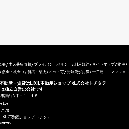
概要
求人募集情報
プライバシーポリシー
利用規約
サイトマップ
物件カ
敷金・礼金０
新築・築浅
ペット可
光熱費がお得
一戸建て・マンショ
不動産・賃貸はLIXIL不動産ショップ 株式会社トチタテ
店は独立自営の会社です
津市請西３丁目１－１８
-7167
-7176
(c) LIXIL不動産ショップ トチタテ
eserved.