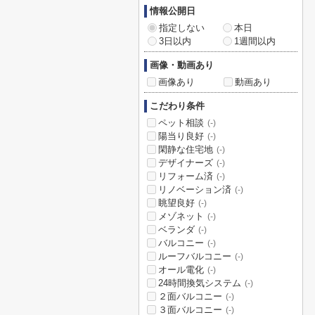
情報公開日
指定しない
本日
3日以内
1週間以内
画像・動画あり
画像あり
動画あり
こだわり条件
ペット相談
(-)
陽当り良好
(-)
閑静な住宅地
(-)
デザイナーズ
(-)
リフォーム済
(-)
リノベーション済
(-)
眺望良好
(-)
メゾネット
(-)
ベランダ
(-)
バルコニー
(-)
ルーフバルコニー
(-)
オール電化
(-)
24時間換気システム
(-)
２面バルコニー
(-)
３面バルコニー
(-)