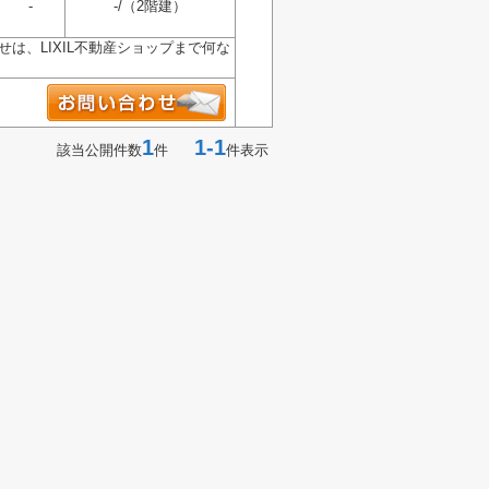
-
-/（2階建）
は、LIXIL不動産ショップまで何な
1
1-1
該当公開件数
件
件表示