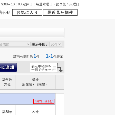
9:00～18：00 定休日：毎週水曜日・第２第４火曜日
合わせ
お気に入り
最近見た物件
表示件数：
1
1-1
該当公開件数
件
件表示
表示中物件を
一括でチェック
築年数
構造
方位
所在階 / （階建）
9月2日 値下げ
築38年
木造