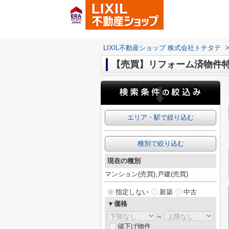
LIXIL不動産ショップ 株式会社トチタテ
【売買】リフォーム済物件
エリア・駅で絞り込む
種別で絞り込む
現在の種別
マンション(売買),戸建(売買)
指定しない
新築
中古
▼価格
～
値下げ物件