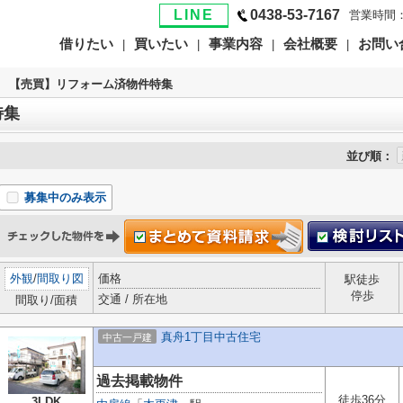
LINE
0438-53-7167
営業時間：
借りたい
買いたい
事業内容
会社概要
お問い
|
|
|
|
>
【売買】リフォーム済物件特集
特集
並び順：
募集中のみ表示
外観
/
間取り図
価格
駅徒歩
停歩
交通 / 所在地
間取り/面積
真舟1丁目中古住宅
中古一戸建
過去掲載物件
徒歩36分
3LDK