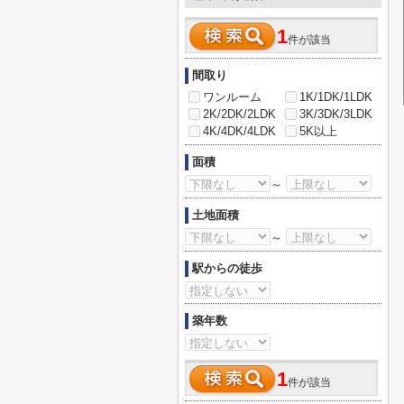
1
件が該当
間取り
ワンルーム
1K/1DK/1LDK
2K/2DK/2LDK
3K/3DK/3LDK
4K/4DK/4LDK
5K以上
面積
～
土地面積
～
駅からの徒歩
築年数
1
件が該当