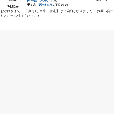
内房線
「
木更津
」駅
千葉県
木更津市
真舟
１丁目10-15
74.52㎡
おかげさまで、【 真舟1丁目中古住宅】はご成約となりました！ お問い合わせ
りとお申し付けください！