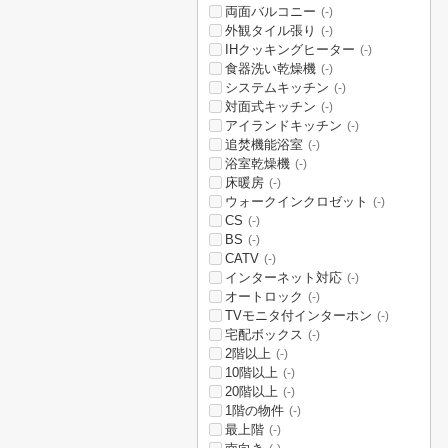
両面バルコニー
(-)
外観タイル張り
(-)
IHクッキングヒーター
(-)
食器洗い乾燥機
(-)
システムキッチン
(-)
対面式キッチン
(-)
アイランドキッチン
(-)
追焚機能浴室
(-)
浴室乾燥機
(-)
床暖房
(-)
ウォークインクロゼット
(-)
CS
(-)
BS
(-)
CATV
(-)
インターネット対応
(-)
オートロック
(-)
TVモニタ付インターホン
(-)
宅配ボックス
(-)
2階以上
(-)
10階以上
(-)
20階以上
(-)
1階の物件
(-)
最上階
(-)