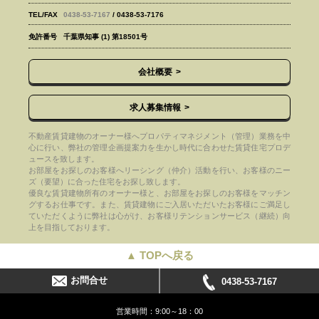
TEL/FAX
0438-53-7167
/ 0438-53-7176
免許番号
千葉県知事 (1) 第18501号
会社概要
求人募集情報
不動産賃貸建物のオーナー様へプロパティマネジメント（管理）業務を中
心に行い、弊社の管理企画提案力を生かし時代に合わせた賃貸住宅プロデ
ュースを致します。
お部屋をお探しのお客様へリーシング（仲介）活動を行い、お客様のニー
ズ（要望）に合った住宅をお探し致します。
優良な賃貸建物所有のオーナー様と、お部屋をお探しのお客様をマッチン
グするお仕事です。また、賃貸建物にご入居いただいたお客様にご満足し
ていただくように弊社は心がけ、お客様リテンションサービス（継続）向
上を目指しております。
▲ TOPへ戻る
お問合せ
0438-53-7167
営業時間：9:00～18：00