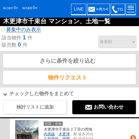
0
0
LINE
検討物件
件
物件履歴
件
木更津市千束台 マンション、土地一覧
募集中のみ表示
1
該当物件
件
0
販売数
件
さらに条件を絞り込む
物件リクエスト
チェックした物件をまとめて
検討リストに追加
お問い合わせ
売買｜売地
木更津市千束台２丁目の売地
内房線
「
木更津
」駅 徒歩35分
久留里線
「
祇園
」駅 徒歩47分