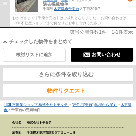
過去掲載物件
千葉県
木更津市
千束台
２丁目20番7
おかげさまで【千束台売地】はご成約となりました！ お問い合わせは、
LIXIL不動産ショップまで何なりとお申し付けください！
該当公開件数
1
件
1-1
件表示
チェックした物件をまとめて
検討リストに追加
お問い合わせ
さらに条件を絞り込む
物件リクエスト
LIXIL不動産ショップ 株式会社トチタテ
>
(居住用(売買))地域から探す
>
木更津
市
>
千束台の売買物件
会社名
株式会社トチタテ
所在地
千葉県木更津市請西３丁目１－１８