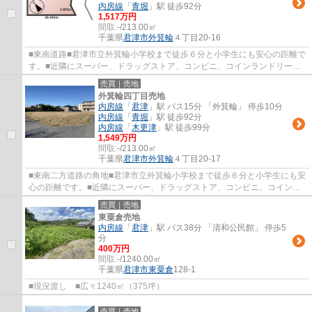
内房線
「
青堀
」駅 徒歩92分
1,517万円
間取:
-/213.00㎡
千葉県
君津市
外箕輪
４丁目20-16
■東南道路■君津市立外箕輪小学校まで徒歩６分と小学生にも安心の距離で
す。■近隣にスーパー、ドラッグストア、コンビニ、コインランドリーと
各種施設もあり、子育てもしやすい環境です...
売買｜売地
外箕輪四丁目売地
内房線
「
君津
」駅 バス15分 「外箕輪」 停歩10分
内房線
「
青堀
」駅 徒歩92分
内房線
「
木更津
」駅 徒歩99分
1,549万円
間取:
-/213.00㎡
千葉県
君津市
外箕輪
４丁目20-17
■東南二方道路の角地■君津市立外箕輪小学校まで徒歩６分と小学生にも安
心の距離です。■近隣にスーパー、ドラッグストア、コンビニ、コインラ
ンドリーと各種施設もあり、子育てもしやす...
売買｜売地
東粟倉売地
内房線
「
君津
」駅 バス38分 「清和公民館」 停歩5
分
400万円
間取:
-/1240.00㎡
千葉県
君津市
東粟倉
128-1
■現況渡し ■広々1240㎡（375坪）
売買｜売地