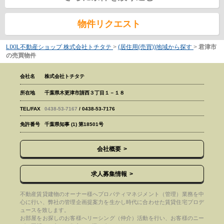
物件リクエスト
LIXIL不動産ショップ 株式会社トチタテ
>
(居住用(売買))地域から探す
>
君津市
の売買物件
会社名
株式会社トチタテ
所在地
千葉県木更津市請西３丁目１－１８
TEL/FAX
0438-53-7167
/ 0438-53-7176
免許番号
千葉県知事 (1) 第18501号
会社概要
求人募集情報
不動産賃貸建物のオーナー様へプロパティマネジメント（管理）業務を中
心に行い、弊社の管理企画提案力を生かし時代に合わせた賃貸住宅プロデ
ュースを致します。
お部屋をお探しのお客様へリーシング（仲介）活動を行い、お客様のニー