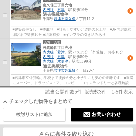
南久保三丁目売地
内房線
「
君津
」駅 徒歩16分
過去掲載物件
千葉県
君津市
南久保
３丁目11-2
■建築条件なし ■整形地 ■計画しやすい北道路のお土地 ■JR内房線君
津駅まで徒歩16分 ■現況有姿 ■インフラの引き込みあり
売買｜売地
外箕輪四丁目売地
内房線
「
君津
」駅 バス15分 「外箕輪」 停歩10分
内房線
「
君津
」駅 徒歩50分
内房線
「
木更津
」駅 徒歩99分
過去掲載物件
千葉県
君津市
外箕輪
４丁目20-7
■君津市立外箕輪小学校まで徒歩６分と小学生にも安心の距離です。■近隣
にスーパー、ドラッグストア、コンビニ、コインランドリーと各種施設も
あり、子育てもしやすい環境です。■日当た...
該当公開件数
5
件 販売数
3
件
1-5
件表示
チェックした物件をまとめて
検討リストに追加
お問い合わせ
さらに条件を絞り込む