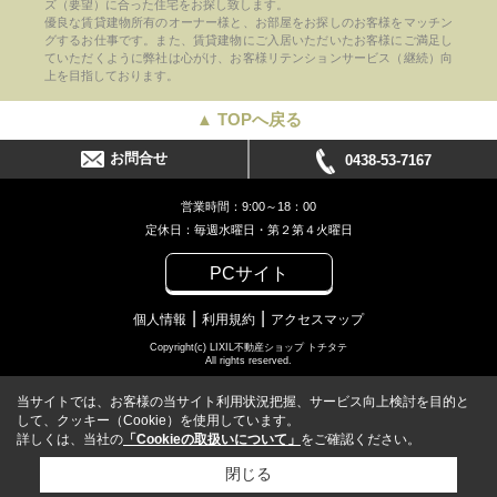
ズ（要望）に合った住宅をお探し致します。
優良な賃貸建物所有のオーナー様と、お部屋をお探しのお客様をマッチン
グするお仕事です。また、賃貸建物にご入居いただいたお客様にご満足し
ていただくように弊社は心がけ、お客様リテンションサービス（継続）向
上を目指しております。
▲ TOPへ戻る
お問合せ
0438-53-7167
営業時間：9:00～18：00
定休日：毎週水曜日・第２第４火曜日
PCサイト
個人情報
利用規約
アクセスマップ
Copyright(c) LIXIL不動産ショップ トチタテ
All rights reserved.
当サイトでは、お客様の当サイト利用状況把握、サービス向上検討を目的と
して、クッキー（Cookie）を使用しています。
詳しくは、当社の
「Cookieの取扱いについて」
をご確認ください。
閉じる