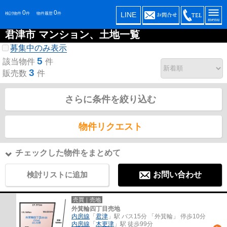
0
0
LINE
検討物件
件
物件履歴
件
君津市 マンション、土地一覧
募集中のみ表示
5
該当物件
件
3
販売数
件
さらに条件を絞り込む
物件リクエスト
チェックした物件をまとめて
検討リストに追加
お問い合わせ
売買｜売地
外箕輪四丁目売地
内房線
「
君津
」駅 バス15分 「外箕輪」 停歩10分
内房線
「
木更津
」駅 徒歩99分