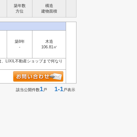
築年数
構造
方位
建物面積
築8年
木造
-
106.81㎡
、LIXIL不動産ショップまで何なり
1
1-1
該当公開件数
戸
戸表示