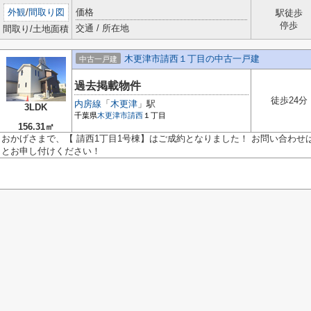
外観
/
間取り図
価格
駅徒歩
停歩
交通 / 所在地
間取り/土地面積
木更津市請西１丁目の中古一戸建
中古一戸建
過去掲載物件
徒歩24分
内房線
「
木更津
」駅
3LDK
千葉県
木更津市
請西
１丁目
156.31㎡
おかげさまで、【 請西1丁目1号棟】はご成約となりました！ お問い合わせは
とお申し付けください！