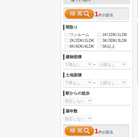
1
件が該当
間取り
ワンルーム
1K/1DK/1LDK
2K/2DK/2LDK
3K/3DK/3LDK
4K/4DK/4LDK
5K以上
建物面積
～
土地面積
～
駅からの徒歩
築年数
1
件が該当