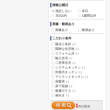
情報公開日
指定しない
本日
3日以内
1週間以内
画像・動画あり
画像あり
動画あり
こだわり条件
陽当り良好
(-)
閑静な住宅地
(-)
リフォーム済
(-)
輸入住宅
(-)
二世帯住宅
(-)
システムキッチン
(-)
対面式キッチン
(-)
アイランドキッチン
(-)
床暖房
(-)
床下収納
(-)
複層ガラス
(-)
南向き
(-)
1
件が該当