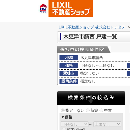
LIXIL不動産ショップ 株式会社トチタテ
木更津市請西 戸建一覧
地域
木更津市請西
価格
下限なし～上限なし
駅徒歩
指定しない
設備条件
指定なし
指定しない
新築
中古
▼価格
～
値下げ物件