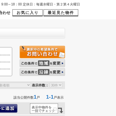
9:00～18：00 定休日：毎週水曜日・第２第４火曜日
合わせ
お気に入り
最近見た物件
表示件数：
1
1-1
該当公開件数
戸
戸表示
表示中物件を
一括でチェック