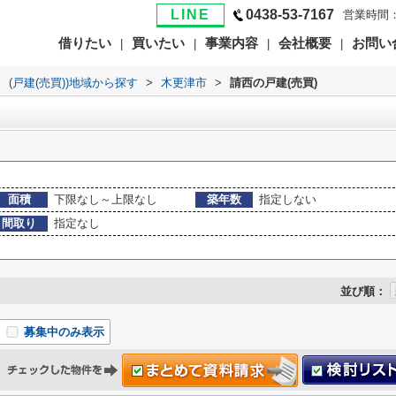
LINE
0438-53-7167
営業時間：
借りたい
買いたい
事業内容
会社概要
お問い
|
|
|
|
>
(戸建(売買))地域から探す
>
木更津市
>
請西の戸建(売買)
面積
下限なし～上限なし
築年数
指定しない
間取り
指定なし
並び順：
募集中のみ表示