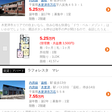
内房線
「
巌根
」駅 徒歩12分
千葉県
木更津市
万石
字八反免４５３－１
5.25
万円
築年数：築17年 ｜募集中：
1室
階数：2階建
木更津市エリアでの住まいなら、住み心地も快適な「ドウ・ベル・メゾンⅠ」は
いかがでしょうか。通話ボタンを押せば相手の声が聞けるので、会話したうえで
直接会うかを決められるインタ...
5.25
万
円
(管理費・共益費 3,500円)
敷：0ヶ月｜礼：1ヶ月
所在階：1階
間取り：1LDK
面積：41.57㎡
ラフォレスタ マレ
賃貸｜アパート
内房線
「
巌根
」駅 徒歩13分
内房線
「
木更津
」駅 バス10分 「這松」 停歩14分
千葉県
木更津市
万石
５５８
7.55
万円
築年数：築2年 ｜募集中：
1室
階数：2階建