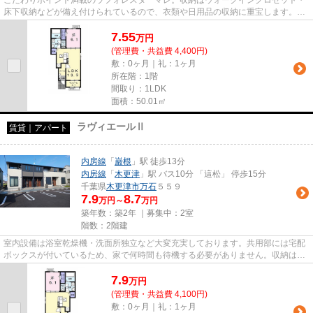
こだわりポイント満載のラフォレスタ マレ。収納はウォークインクロゼット・
床下収納などが備え付けられているので、衣類や日用品の収納に重宝します。モ
ニター越しに来訪者を確認し...
7.55
万
円
(管理費・共益費 4,400円)
敷：0ヶ月｜礼：1ヶ月
所在階：1階
間取り：1LDK
面積：50.01㎡
ラヴィエールⅡ
賃貸｜アパート
内房線
「
巌根
」駅 徒歩13分
内房線
「
木更津
」駅 バス10分 「這松」 停歩15分
千葉県
木更津市
万石
５５９
7.9
8.7
万円～
万円
築年数：築2年 ｜募集中：
2室
階数：2階建
室内設備は浴室乾燥機・洗面所独立など大変充実しております。共用部には宅配
ボックスが付いているため、家で何時間も待機する必要がありません。収納はウ
ォークインクロゼット・床下...
7.9
万
円
(管理費・共益費 4,100円)
敷：0ヶ月｜礼：1ヶ月