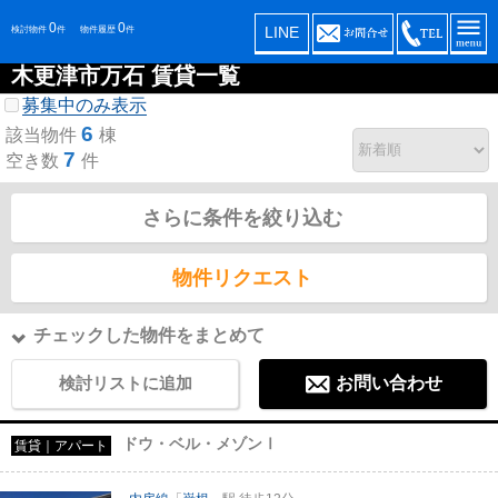
0
0
LINE
検討物件
件
物件履歴
件
木更津市万石 賃貸一覧
募集中のみ表示
6
該当物件
棟
7
空き数
件
さらに条件を絞り込む
物件リクエスト
チェックした物件をまとめて
検討リストに追加
お問い合わせ
ドウ・ベル・メゾンⅠ
賃貸｜アパート