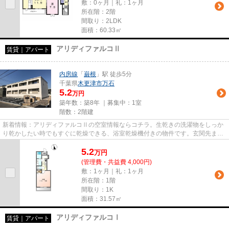
敷：0ヶ月｜礼：1ヶ月
所在階：2階
間取り：2LDK
面積：60.33㎡
アリディファルコⅡ
賃貸｜アパート
内房線
「
巌根
」駅 徒歩5分
千葉県
木更津市
万石
5.2
万円
築年数：築8年 ｜募集中：
1室
階数：2階建
新着情報：アリディファルコⅡの空室情報ならコチラ。生乾きの洗濯物をしっか
り乾かしたい時でもすぐに乾燥できる、浴室乾燥機付きの物件です。玄関先まで
覗き穴を覗きに行かなくてもイ...
5.2
万
円
(管理費・共益費 4,000円)
敷：1ヶ月｜礼：1ヶ月
所在階：1階
間取り：1K
面積：31.57㎡
アリディファルコⅠ
賃貸｜アパート