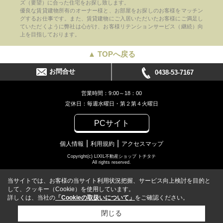
ズ（要望）に合った住宅をお探し致します。
優良な賃貸建物所有のオーナー様と、お部屋をお探しのお客様をマッチン
グするお仕事です。また、賃貸建物にご入居いただいたお客様にご満足し
ていただくように弊社は心がけ、お客様リテンションサービス（継続）向
上を目指しております。
▲ TOPへ戻る
お問合せ
0438-53-7167
営業時間：9:00～18：00
定休日：毎週水曜日・第２第４火曜日
PCサイト
個人情報
利用規約
アクセスマップ
Copyright(c) LIXIL不動産ショップ トチタテ
All rights reserved.
当サイトでは、お客様の当サイト利用状況把握、サービス向上検討を目的と
して、クッキー（Cookie）を使用しています。
詳しくは、当社の
「Cookieの取扱いについて」
をご確認ください。
閉じる