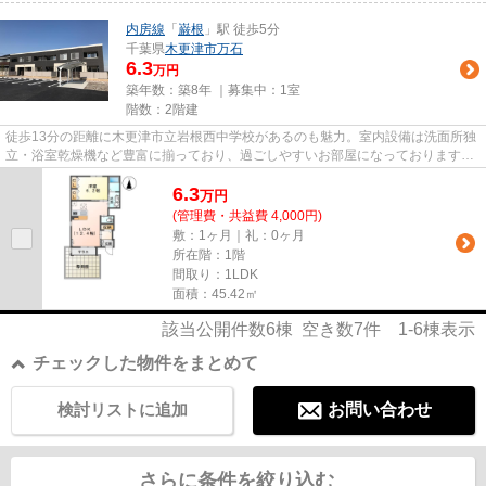
内房線
「
巌根
」駅 徒歩5分
千葉県
木更津市
万石
6.3
万円
築年数：築8年 ｜募集中：
1室
階数：2階建
徒歩13分の距離に木更津市立岩根西中学校があるのも魅力。室内設備は洗面所独
立・浴室乾燥機など豊富に揃っており、過ごしやすいお部屋になっております。
築8年のアパート。生活する上...
6.3
万
円
(管理費・共益費 4,000円)
敷：1ヶ月｜礼：0ヶ月
所在階：1階
間取り：1LDK
面積：45.42㎡
該当公開件数
6
棟 空き数
7
件
1-6
棟表示
チェックした物件をまとめて
検討リストに追加
お問い合わせ
さらに条件を絞り込む