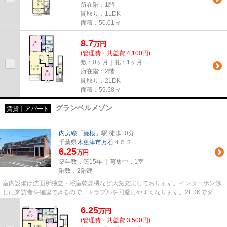
所在階：1階
間取り：1LDK
面積：50.01㎡
8.7
万
円
(管理費・共益費 4,100円)
敷：0ヶ月｜礼：1ヶ月
所在階：2階
間取り：2LDK
面積：59.58㎡
グランベルメゾン
賃貸｜アパート
内房線
「
巌根
」駅 徒歩10分
千葉県
木更津市
万石
４５２
6.25
万円
築年数：築15年 ｜募集中：
1室
階数：2階建
室内設備は洗面所独立・浴室乾燥機など大変充実しております。インターホン越
しに来訪者を確認できるので、トラブルを回避しやすくなります。2LDKでダイ
ニングキッチンリビングで家族...
6.25
万
円
(管理費・共益費 3,500円)