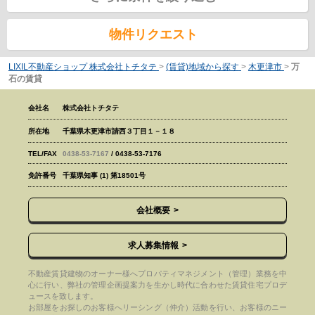
物件リクエスト
LIXIL不動産ショップ 株式会社トチタテ
>
(賃貸)地域から探す
>
木更津市
>
万
石の賃貸
会社名
株式会社トチタテ
所在地
千葉県木更津市請西３丁目１－１８
TEL/FAX
0438-53-7167
/ 0438-53-7176
免許番号
千葉県知事 (1) 第18501号
会社概要
求人募集情報
不動産賃貸建物のオーナー様へプロパティマネジメント（管理）業務を中
心に行い、弊社の管理企画提案力を生かし時代に合わせた賃貸住宅プロデ
ュースを致します。
お部屋をお探しのお客様へリーシング（仲介）活動を行い、お客様のニー