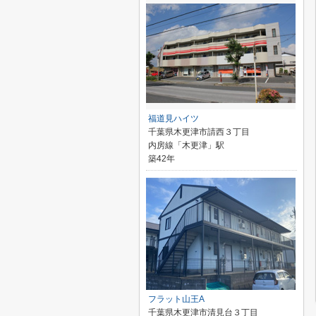
福道見ハイツ
千葉県木更津市請西３丁目
内房線「木更津」駅
築42年
フラット山王A
千葉県木更津市清見台３丁目