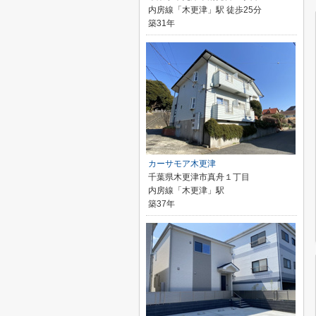
内房線「木更津」駅 徒歩25分
築31年
カーサモア木更津
千葉県木更津市真舟１丁目
内房線「木更津」駅
築37年