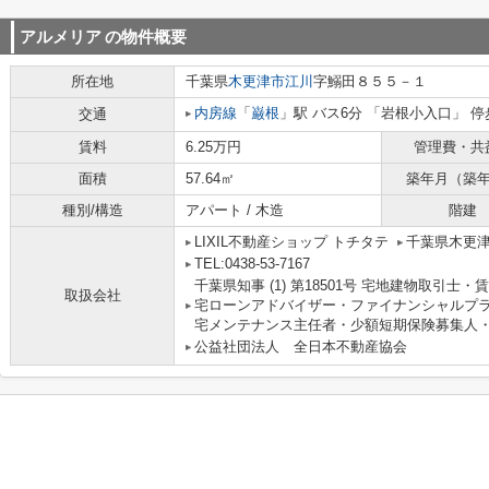
アルメリア
の物件概要
所在地
千葉県
木更津市
江川
字鰯田８５５－１
内房線
「
巌根
」駅 バス6分 「岩根小入口」 停
交通
賃料
6.25万円
管理費・共
面積
57.64㎡
築年月（築
種別/構造
アパート / 木造
階建
LIXIL不動産ショップ トチタテ
千葉県木更
TEL:0438-53-7167
千葉県知事 (1) 第18501号 宅地建物取引
取扱会社
宅ローンアドバイザー・ファイナンシャルプ
宅メンテナンス主任者・少額短期保険募集人・
公益社団法人 全日本不動産協会