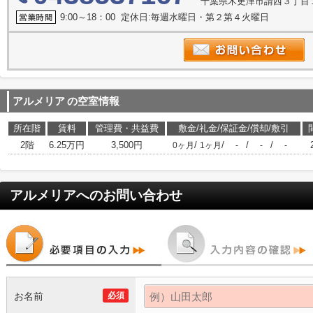
千葉県木更津市請西３丁目
9:00～18：00 定休日:毎週水曜日・第２第４火曜日
アルメリア
の空室情報
所在階
賃料
管理費・共益費
敷金/礼金/保証金/償却/敷引
2階
6.25万円
3,500円
/
/
/
/
0ヶ月
1ヶ月
-
-
-
アルメリア
へのお問い合わせ
お名前
必須