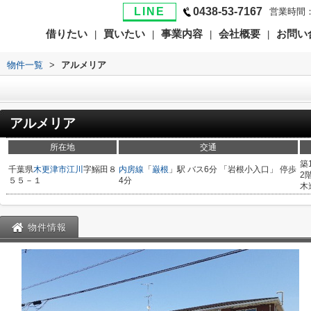
LINE
0438-53-7167
営業時間：
借りたい
買いたい
事業内容
会社概要
お問い
|
|
|
|
>
物件一覧
>
アルメリア
アルメリア
所在地
交通
築
千葉県
木更津市
江川
字鰯田８
内房線
「
巌根
」駅 バス6分 「岩根小入口」 停歩
2
５５－１
4分
木
物件情報