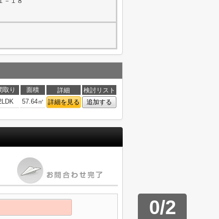
１－１８
間取り
面積
詳細
検討リスト
2LDK
57.64㎡
詳細を見る
追加する
0
/
2