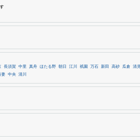
す
京
長須賀
中里
真舟
ほたる野
朝日
江川
祇園
万石
新田
高砂
瓜倉
清
吾妻
中央
清川