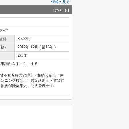
情報の見方
【アパート】
歩4分
益費
3,500円
年数）
2012年 12月 ( 築13年 )
2階建
津市請西３丁目１－１８
士・賃貸不動産経営管理士・相続診断士・住
ランニング技能士・敷金診断士・賃貸住
損害保険募集人・防火管理士etc