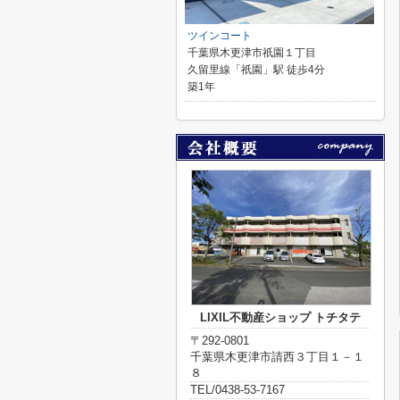
ツインコート
千葉県木更津市祇園１丁目
久留里線「祇園」駅 徒歩4分
築1年
LIXIL不動産ショップ トチタテ
〒292-0801
千葉県木更津市請西３丁目１－１
８
TEL/0438-53-7167