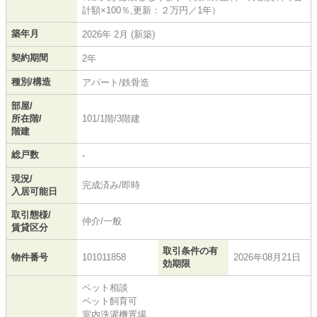
計額×100％,更新：２万円／1年）
築年月
2026年 2月 (新築)
契約期間
2年
種別/構造
アパート/鉄骨造
部屋/
所在階/
101/1階/3階建
階建
総戸数
-
現況/
完成済み/即時
入居可能日
取引態様/
仲介/一般
賃貸区分
取引条件の有
物件番号
101011858
2026年08月21日
効期限
ペット相談
ペット飼育可
室内洗濯機置場