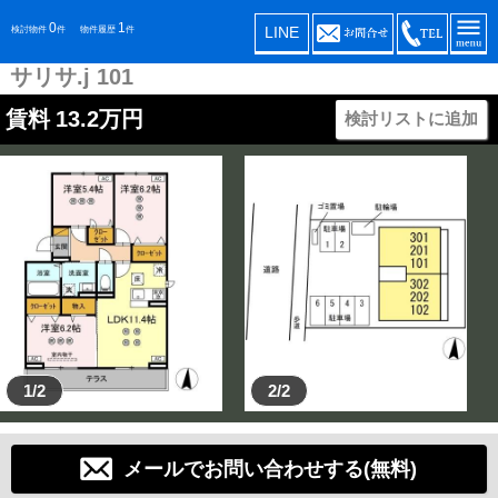
0
1
LINE
検討物件
件
物件履歴
件
サリサ.j 101
賃料
13.2
万円
検討リストに追加
1/2
2/2
メールでお問い合わせする(無料)