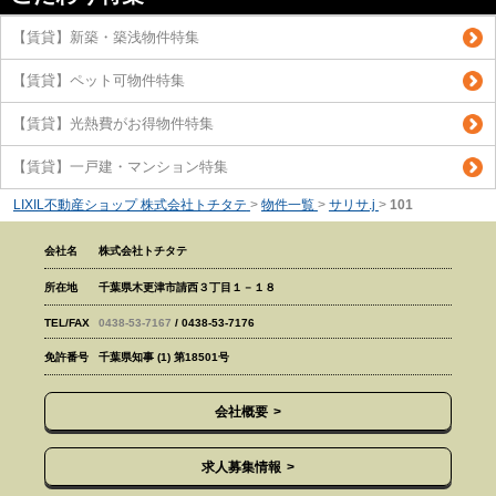
【賃貸】新築・築浅物件特集
【賃貸】ペット可物件特集
【賃貸】光熱費がお得物件特集
【賃貸】一戸建・マンション特集
LIXIL不動産ショップ 株式会社トチタテ
>
物件一覧
>
サリサ.j
>
101
会社名
株式会社トチタテ
所在地
千葉県木更津市請西３丁目１－１８
TEL/FAX
0438-53-7167
/ 0438-53-7176
免許番号
千葉県知事 (1) 第18501号
会社概要
求人募集情報