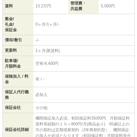
管理費・
賃料
13.2万円
5,000円
共益費
敷金/
礼金/
0ヶ月/1ヶ月/-
保証金
償却/敷引
-/-
更新料
1ヶ月(新賃料)
駐車場/
空有/4,400円
月額料金
保険加入 / 料
有 / -
金
保証人代行義
必加入
務
保証会社
その他
機関保証加入必須。初回保証料35000円、月額保証料
賃料等総額の１％＋800円/月(商品あり) 65歳以上の
保証会社詳細
方の契約は定期借家契約（2年再契約型）、機関保証
の加入が必須となります（初回保証料：月額賃料等合