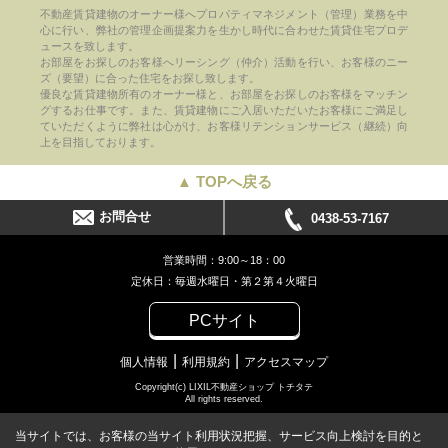
不動産賃貸建物のオーナー様へプロパティマネジメント（管理）業務を中
心に行い、弊社の管理企画提案力を生かし時代に合わせた賃貸住宅プロデ
ュースを致します。
お部屋をお探しのお客様へリーシング（仲介）活動を行い、お客様のニー
ズ（要望）に合った住宅をお探し致します。
優良な賃貸建物所有のオーナー様と、お部屋をお探しのお客様をマッチン
グするお仕事です。また、賃貸建物にご入居いただいたお客様にご満足し
ていただくように弊社は心がけ、お客様リテンションサービス（継続）向
上を目指しております。
▲ TOPへ戻る
お問合せ
0438-53-7167
営業時間：9:00～18：00
定休日：毎週水曜日・第２第４火曜日
PCサイト
個人情報
利用規約
アクセスマップ
Copyright(c) LIXIL不動産ショップ トチタテ
All rights reserved.
当サイトでは、お客様の当サイト利用状況把握、サービス向上検討を目的と