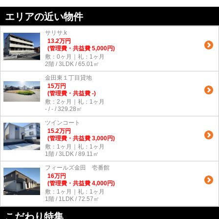
エリアの近い物件
サリサ.k
13.2
万
円
(管理費・共益費 5,000円)
敷：0ヶ月｜礼：1ヶ月
2階 / 3LDK / 65.01㎡
金田東１丁目貸地
15
万
円
(管理費・共益費 -)
敷：2ヶ月｜礼：1ヶ月
- / - / 329.28㎡
ツインコート
15.2
万
円
(管理費・共益費 3,000円)
敷：1ヶ月｜礼：1ヶ月
1階 / 3LDK / 89.11㎡
フィールズ金田 壱番館
16
万
円
(管理費・共益費 4,000円)
敷：1ヶ月｜礼：1ヶ月
1階 / 1LDK / 72.57㎡
こだわり特集