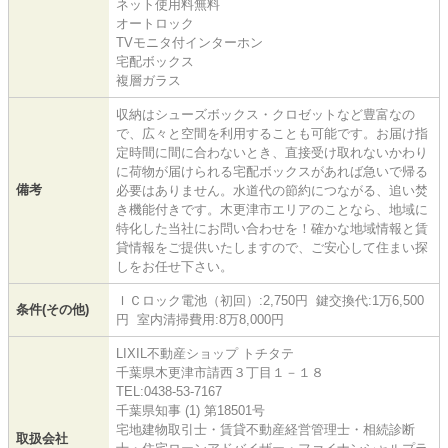
ネット使用料無料
オートロック
TVモニタ付インターホン
宅配ボックス
複層ガラス
収納はシューズボックス・クロゼットなど豊富なの
で、広々と空間を利用することも可能です。お届け指
定時間に間に合わないとき、直接受け取れないかわり
に荷物が届けられる宅配ボックスがあれば急いで帰る
備考
必要はありません。水道代の節約につながる、追い焚
き機能付きです。木更津市エリアのことなら、地域に
特化した当社にお問い合わせを！確かな地域情報と賃
貸情報をご提供いたしますので、ご安心して住まい探
しをお任せ下さい。
ＩＣロック電池（初回）:2,750円 鍵交換代:1万6,500
条件(その他)
円 室内清掃費用:8万8,000円
LIXIL不動産ショップ トチタテ
千葉県木更津市請西３丁目１－１８
TEL:0438-53-7167
千葉県知事 (1) 第18501号
宅地建物取引士・賃貸不動産経営管理士・相続診断
取扱会社