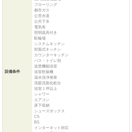
フローリング
都市ガス
公営水道
公共下水
電気有
照明器具付き
駐輪場
システムキッチン
対面式キッチン
カウンターキッチン
バス・トイレ別
追焚機能浴室
設備条件
浴室乾燥機
温水洗浄便座
洗髪洗面化粧台
浴室１坪以上
シャワー
エアコン
床下収納
シューズボックス
CS
BS
インターネット対応