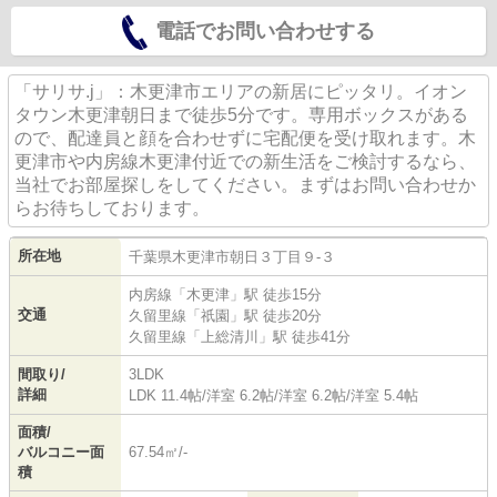
電話でお問い合わせする
「サリサ.j」：木更津市エリアの新居にピッタリ。イオン
タウン木更津朝日まで徒歩5分です。専用ボックスがある
ので、配達員と顔を合わせずに宅配便を受け取れます。木
更津市や内房線木更津付近での新生活をご検討するなら、
当社でお部屋探しをしてください。まずはお問い合わせか
らお待ちしております。
所在地
千葉県
木更津市
朝日
３丁目９-３
内房線
「
木更津
」駅 徒歩15分
交通
久留里線
「
祇園
」駅 徒歩20分
久留里線
「
上総清川
」駅 徒歩41分
間取り/
3LDK
詳細
LDK 11.4帖
/
洋室 6.2帖
/
洋室 6.2帖
/
洋室 5.4帖
面積/
バルコニー面
67.54㎡/-
積