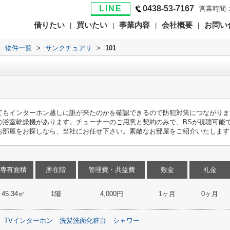
LINE
0438-53-7167
営業時間：
借りたい
買いたい
事業内容
会社概要
お問い
|
|
|
|
>
物件一覧
>
サンクチュアリ
>
101
てもインターホン越しに誰が来たのかを確認できるので防犯対策につながりま
の浴室乾燥機があります。チューナーのご用意と契約のみで、BSが視聴可能
お部屋をお探しなら、当社にお任せ下さい。素敵なお部屋をご紹介いたします
専有面積
所在階
管理費・共益費
敷金
礼金
45.34㎡
1階
4,000円
1ヶ月
0ヶ月
TVインターホン
洗髪洗面化粧台
シャワー