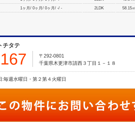
1ヶ月/ 0ヶ月/ 0ヶ月/ -/ -
2LDK
58.15
 トチタテ
7167
〒292-0801
千葉県木更津市請西３丁目１－１８
定休日:毎週水曜日・第２第４火曜日