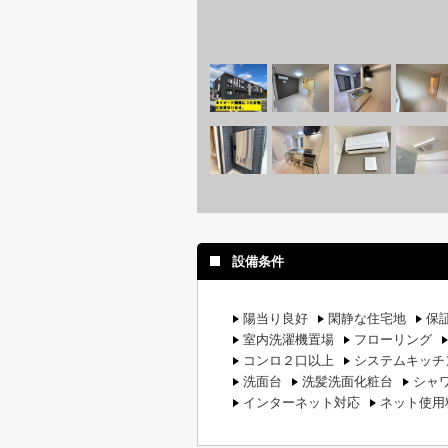
設備条件
陽当り良好
閑静な住宅地
保
室内洗濯機置場
フローリング
コンロ２口以上
システムキッチ
洗面台
洗髪洗面化粧台
シャ
インターネット対応
ネット使用