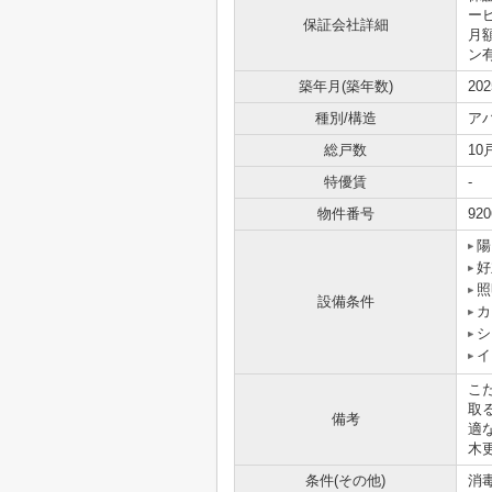
ービ
保証会社詳細
月
ン
築年月(築年数)
20
種別/構造
ア
総戸数
10
特優賃
-
物件番号
920
陽
好
照
設備条件
カ
シ
イ
こ
取
備考
適
木
条件(その他)
消毒