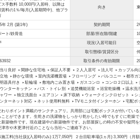
ス手数料 10,000円/入居時、以降は
向き
額賃料の1％/毎月(入居期間中)、他プラ
有
25年 2月 (築1年)
契約期間
2
パート/鉄骨造
部屋/所在階/階建
1
戸
現況/入居可能日
取引態様/賃貸区分
63932
取引条件の有効期限
2
当り良好
閑静な住宅地
保証人不要
２人入居可
法人可
カップル向
立地
静かな環境
室内洗濯機置場
フローリング
バルコニー
都市ガ
明器具付き
駐輪場
敷地内ごみ置き場
ガスコンロ
コンロ２口以上
ウンターキッチン
バス・トイレ別
追焚機能浴室
浴室乾燥機
温水洗
ャワー
独立洗面台
エアコン
床下収納
ウォークインクロゼット
シ
ンターネット対応
ネット使用料無料
TVモニタ付インターホン
宅配ボ
だわりポイント満載のサンクチュアリ。共用部には宅配ボックスが付いている
ることができます。生乾きの洗濯物をしっかり乾かしたい時でもすぐに乾燥で
な新築物件です。現在建築中の新築物件です。お部屋探しの時の不安や疑問を
更津市や木更津付近のことなら当社へご連絡下さい。
施工料(当社扱)(入居時のみ):1万7,050円 ２台目駐車場(1ヵ月):3,300円（月