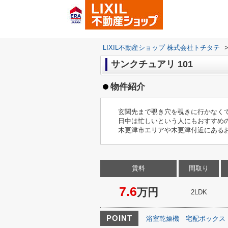
LIXIL不動産ショップ 株式会社トチタテ
サンクチュアリ 101
物件紹介
玄関先まで覗き穴を覗きに行かなく
日中は忙しいという人にもおすすめ
木更津市エリアや木更津付近にある
賃料
間取り
7.6
万円
2LDK
POINT
浴室乾燥機
宅配ボックス