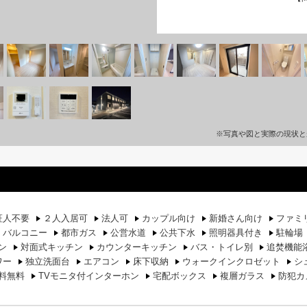
※写真や図と実際の現状と
証人不要
２人入居可
法人可
カップル向け
新婚さん向け
ファミ
バルコニー
都市ガス
公営水道
公共下水
照明器具付き
駐輪場
ン
対面式キッチン
カウンターキッチン
バス・トイレ別
追焚機能
ワー
独立洗面台
エアコン
床下収納
ウォークインクロゼット
シ
料無料
TVモニタ付インターホン
宅配ボックス
複層ガラス
防犯カ