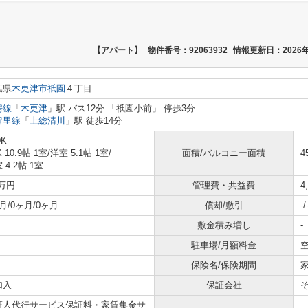
【アパート】
物件番号：92063932
情報更新日：2026年
葉県
木更津市
祇園
４丁目
房線
「
木更津
」駅 バス12分 「祇園小前」 停歩3分
留里線
「
上総清川
」駅 徒歩14分
DK
K 10.9帖 1室
/
洋室 5.1帖 1室
/
面積/バルコニー面積
4
 4.2帖 1室
6万円
管理費・共益費
4
月/0ヶ月/0ヶ月
償却/敷引
-/
敷金積み増し
-
駐車場/月額料金
空
保険名/保険期間
加入
保証会社
証人代行サービス保証料・家賃集金サ