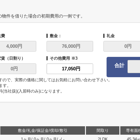
の物件を借りた場合の初期費用の一例です。
益費
敷金：
礼金
家賃（日割り）
その他費用 ※3
合計
ますので、実際の価格に関してはお気軽にお問い合わせ下さい。
います。
料(当社扱)(入居時のみ)になります。
敷金/礼金/保証金/償却/敷引
間取り
専有面
1ヶ月/ 0ヶ月/ 0ヶ月/ -/ -
2LDK
45.34