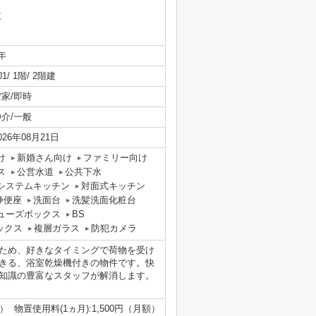
東
年
01/ 1階/ 2階建
空家/即時
仲介/一般
026年08月21日
け
新婚さん向け
ファミリー向け
ス
公営水道
公共下水
システムキッチン
対面式キッチン
浄便座
洗面台
洗髪洗面化粧台
ューズボックス
BS
ックス
複層ガラス
防犯カメラ
ため、好きなタイミングで荷物を受け
きる、浴室乾燥機付きの物件です。快
知識の豊富なスタッフが解消します。
額） 物置使用料(1ヵ月):1,500円（月額）