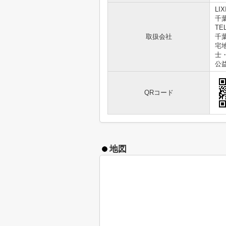
LI
千
TEL
取扱会社
千葉
宅
士
公
QRコード
地図