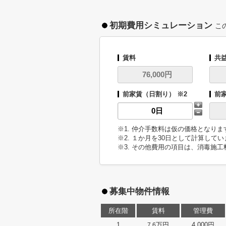
初期費用シミュレーション
こ
賃料
共
前家賃（日割り） ※2
前
※1. 仲介手数料は仮の価格となり
※2. １か月を30日として計算して
※3. その他費用の項目は、消毒施工
募集中物件情報
所在階
賃料
管理費
1
万円
4,000円
7.6