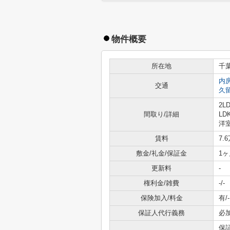
物件概要
所在地
千
内
交通
久
2L
間取り/詳細
LD
洋室
賃料
7.
敷金/礼金/保証金
1ヶ
更新料
-
権利金/雑費
-/-
保険加入/料金
有/-
保証人代行義務
必
保