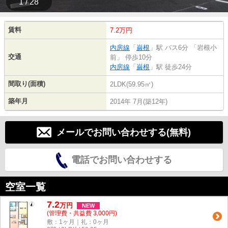
1 / 28
賃料
7.2万円
内房線
「
巌根
」駅 バス6分 「岩根小
交通
前」 停歩10分
内房線
「
巌根
」駅 徒歩24分
間取り(面積)
2LDK(59.95㎡)
築年月
2014年 7月(築12年)
メールでお問い合わせする(無料)
電話でお問い合わせする
空室一覧
7.2
万
円
NEW
(管理費・共益費 3,000円)
敷：1ヶ月｜礼：0ヶ月