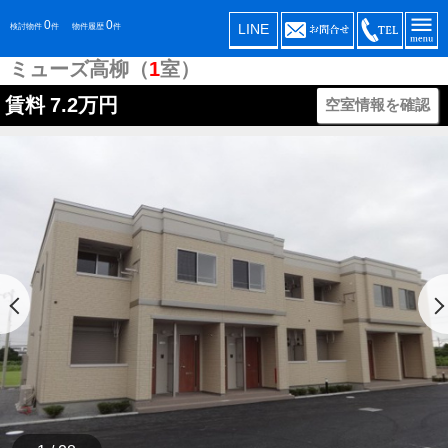
0
0
LINE
検討物件
件
物件履歴
件
ミューズ高柳（
1
室）
賃料
7.2万円
空室情報を確認