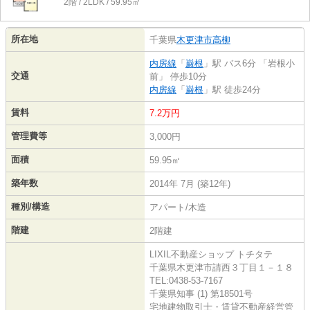
2階 / 2LDK / 59.95㎡
所在地
千葉県
木更津市
高柳
内房線
「
巌根
」駅 バス6分 「岩根小
交通
前」 停歩10分
内房線
「
巌根
」駅 徒歩24分
賃料
7.2万円
管理費等
3,000円
面積
59.95㎡
築年数
2014年 7月 (築12年)
種別/構造
アパート/木造
階建
2階建
LIXIL不動産ショップ トチタテ
千葉県木更津市請西３丁目１－１８
TEL:0438-53-7167
千葉県知事 (1) 第18501号
宅地建物取引士・賃貸不動産経営管