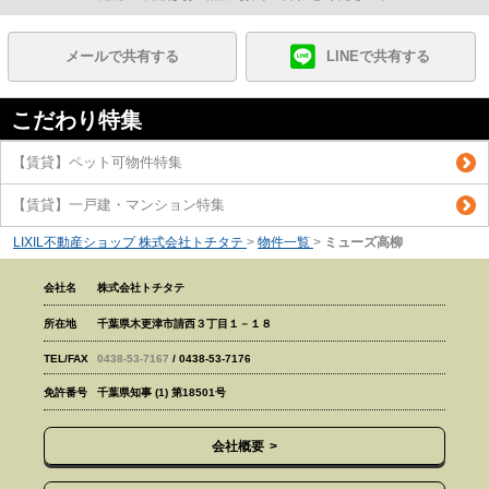
メールで共有する
LINEで共有する
こだわり特集
【賃貸】ペット可物件特集
【賃貸】一戸建・マンション特集
LIXIL不動産ショップ 株式会社トチタテ
>
物件一覧
>
ミューズ高柳
会社名
株式会社トチタテ
所在地
千葉県木更津市請西３丁目１－１８
TEL/FAX
0438-53-7167
/ 0438-53-7176
免許番号
千葉県知事 (1) 第18501号
会社概要