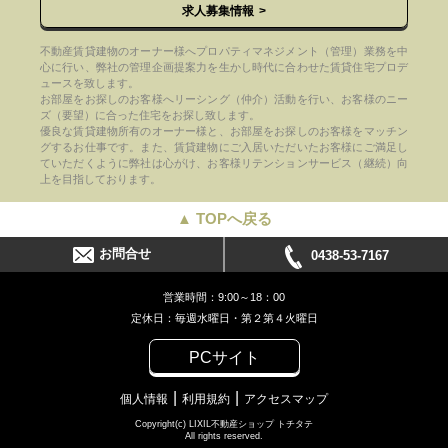
求人募集情報
不動産賃貸建物のオーナー様へプロパティマネジメント（管理）業務を中
心に行い、弊社の管理企画提案力を生かし時代に合わせた賃貸住宅プロデ
ュースを致します。
お部屋をお探しのお客様へリーシング（仲介）活動を行い、お客様のニー
ズ（要望）に合った住宅をお探し致します。
優良な賃貸建物所有のオーナー様と、お部屋をお探しのお客様をマッチン
グするお仕事です。また、賃貸建物にご入居いただいたお客様にご満足し
ていただくように弊社は心がけ、お客様リテンションサービス（継続）向
上を目指しております。
▲ TOPへ戻る
お問合せ
0438-53-7167
営業時間：9:00～18：00
定休日：毎週水曜日・第２第４火曜日
PCサイト
個人情報
利用規約
アクセスマップ
Copyright(c) LIXIL不動産ショップ トチタテ
All rights reserved.