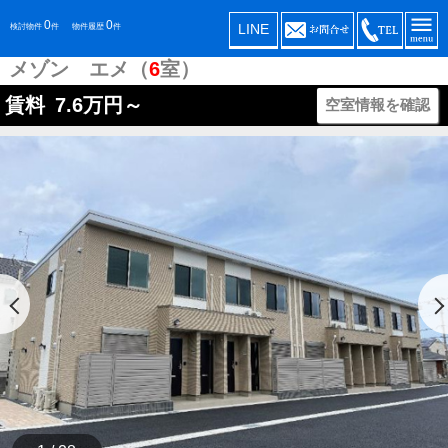
0
0
LINE
検討物件
件
物件履歴
件
メゾン エメ（
6
室）
賃料
7.6
万円～
空室情報を確認