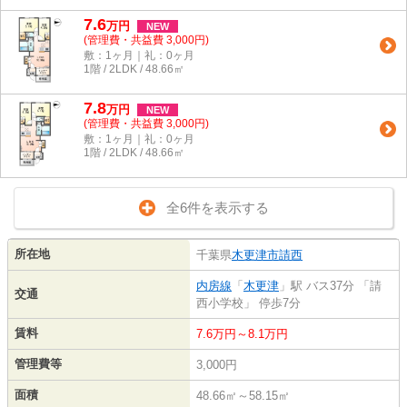
7.6
万
円
NEW
(管理費・共益費 3,000円)
敷：1ヶ月｜礼：0ヶ月
1階 / 2LDK / 48.66㎡
7.8
万
円
NEW
(管理費・共益費 3,000円)
敷：1ヶ月｜礼：0ヶ月
1階 / 2LDK / 48.66㎡
全6件を表示する
所在地
千葉県
木更津市
請西
内房線
「
木更津
」駅 バス37分 「請
交通
西小学校」 停歩7分
賃料
7.6万円～8.1万円
管理費等
3,000円
面積
48.66㎡～58.15㎡