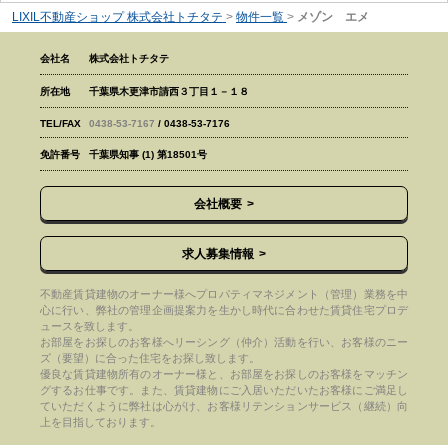
LIXIL不動産ショップ 株式会社トチタテ
>
物件一覧
>
メゾン エメ
会社名
株式会社トチタテ
所在地
千葉県木更津市請西３丁目１－１８
TEL/FAX
0438-53-7167
/ 0438-53-7176
免許番号
千葉県知事 (1) 第18501号
会社概要
求人募集情報
不動産賃貸建物のオーナー様へプロパティマネジメント（管理）業務を中
心に行い、弊社の管理企画提案力を生かし時代に合わせた賃貸住宅プロデ
ュースを致します。
お部屋をお探しのお客様へリーシング（仲介）活動を行い、お客様のニー
ズ（要望）に合った住宅をお探し致します。
優良な賃貸建物所有のオーナー様と、お部屋をお探しのお客様をマッチン
グするお仕事です。また、賃貸建物にご入居いただいたお客様にご満足し
ていただくように弊社は心がけ、お客様リテンションサービス（継続）向
上を目指しております。