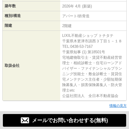
築年数
2026年 4月 (新築)
種別/構造
アパート/鉄骨造
階建
2階建
LIXIL不動産ショップ トチタテ
千葉県木更津市請西３丁目１－１８
TEL:0438-53-7167
千葉県知事 (1) 第18501号
宅地建物取引士・賃貸不動産経営管
理士・相続診断士・住宅ローンアド
取扱会社
バイザー・ファイナンシャルプラン
ニング技能士・敷金診断士・賃貸住
宅メンテナンス主任者・少額短期保
険募集人・損害保険募集人・防火管
理士etc
公益社団法人 全日本不動産協会
情報の見方
メールでお問い合わせする(無料)