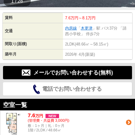
1 / 28
賃料
7.6万円～8.1万円
内房線
「
木更津
」駅 バス37分 「請
交通
西小学校」 停歩7分
間取り(面積)
2LDK(48.66㎡～58.15㎡)
築年月
2026年 4月(新築)
メールでお問い合わせする(無料)
電話でお問い合わせする
空室一覧
7.6
万
円
NEW
(管理費・共益費 3,000円)
敷：1ヶ月｜礼：0ヶ月
1階 / 2LDK / 48.66㎡