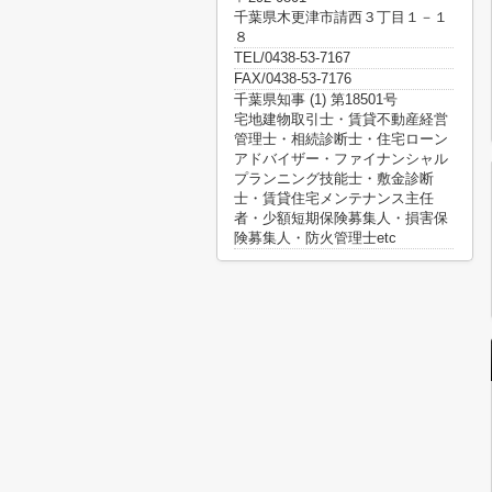
千葉県木更津市請西３丁目１－１
８
TEL/0438-53-7167
FAX/0438-53-7176
千葉県知事 (1) 第18501号
宅地建物取引士・賃貸不動産経営
管理士・相続診断士・住宅ローン
アドバイザー・ファイナンシャル
プランニング技能士・敷金診断
士・賃貸住宅メンテナンス主任
者・少額短期保険募集人・損害保
険募集人・防火管理士etc