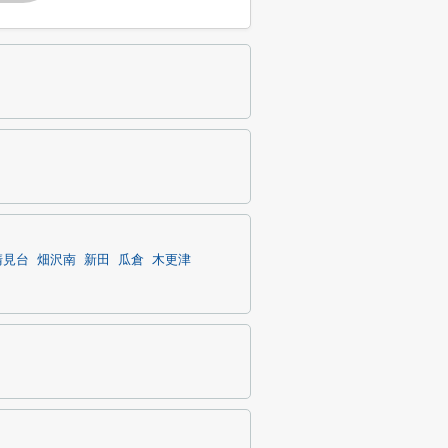
清見台
畑沢南
新田
瓜倉
木更津