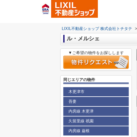
LIXIL不動産ショップ 株式会社トチタテ
ル・メルシェ
▼ご希望の物件をお探しします
同じエリアの物件
木更津市
吾妻
内房線 木更津
久留里線 祇園
内房線 巌根