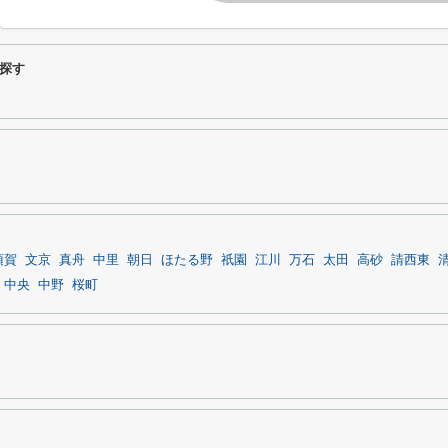
探す
須賀
文京
真舟
中里
朝日
ほたる野
祇園
江川
万石
太田
高砂
請西東
中央
中野
桜町