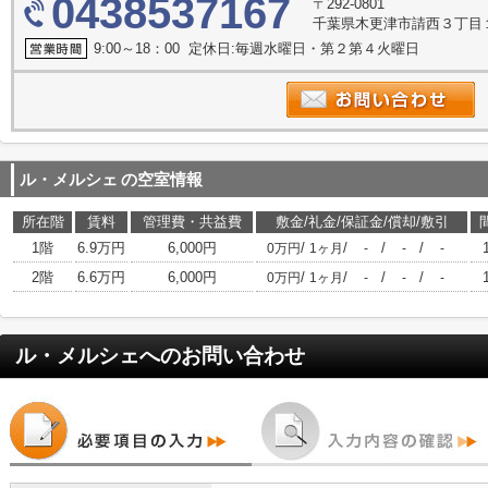
0438537167
〒292-0801
千葉県木更津市請西３丁目
9:00～18：00 定休日:毎週水曜日・第２第４火曜日
ル・メルシェ
の空室情報
所在階
賃料
管理費・共益費
敷金/礼金/保証金/償却/敷引
1階
6.9万円
6,000円
/
/
/
/
0万円
1ヶ月
-
-
-
2階
6.6万円
6,000円
/
/
/
/
0万円
1ヶ月
-
-
-
ル・メルシェ
へのお問い合わせ