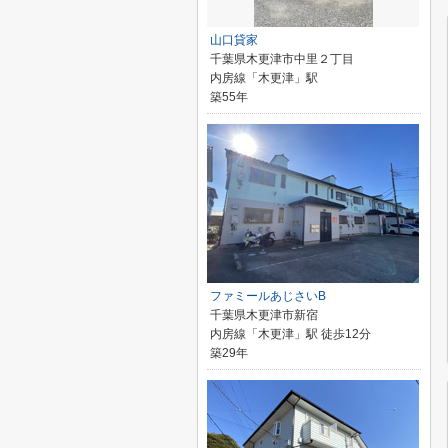
山口貸家
千葉県木更津市中里２丁目
内房線「木更津」駅
築55年
ファミールあじさいB
千葉県木更津市新宿
内房線「木更津」駅 徒歩12分
築29年