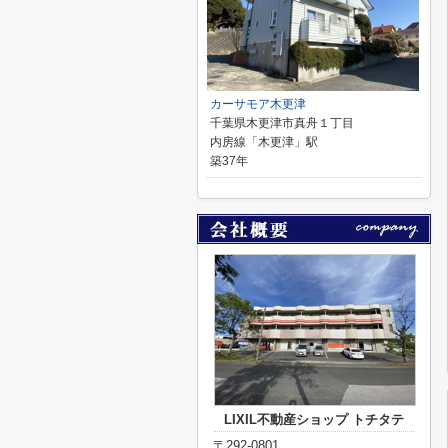
カーサモア木更津
千葉県木更津市真舟１丁目
内房線「木更津」駅
築37年
LIXIL不動産ショップ トチタテ
〒292-0801