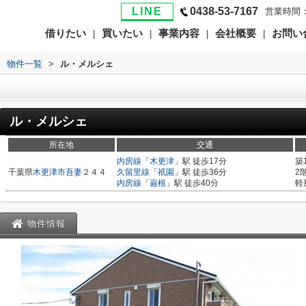
LINE
0438-53-7167
営業時間：
借りたい
買いたい
事業内容
会社概要
お問い
|
|
|
|
>
物件一覧
>
ル・メルシェ
ル・メルシェ
所在地
交通
内房線
「
木更津
」駅 徒歩17分
築
千葉県
木更津市
吾妻
２４４
久留里線
「
祇園
」駅 徒歩36分
2
内房線
「
巌根
」駅 徒歩40分
軽
物件情報