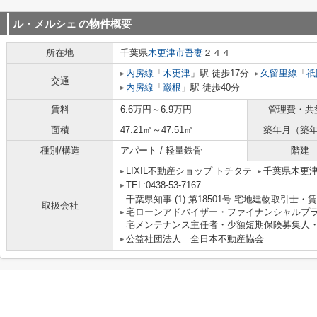
ル・メルシェ
の物件概要
所在地
千葉県
木更津市
吾妻
２４４
内房線
「
木更津
」駅 徒歩17分
久留里線
「
祇
交通
内房線
「
巌根
」駅 徒歩40分
賃料
6.6万円～6.9万円
管理費・共
面積
47.21㎡～47.51㎡
築年月（築
種別/構造
アパート / 軽量鉄骨
階建
LIXIL不動産ショップ トチタテ
千葉県木更
TEL:0438-53-7167
千葉県知事 (1) 第18501号 宅地建物取引
取扱会社
宅ローンアドバイザー・ファイナンシャルプ
宅メンテナンス主任者・少額短期保険募集人・
公益社団法人 全日本不動産協会