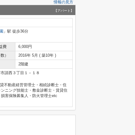
情報の見方
【アパート】
園
」駅 徒歩36分
益費
6,000円
年数）
2016年 5月 ( 築10年 )
2階建
津市請西３丁目１－１８
士・賃貸不動産経営管理士・相続診断士・住
ランニング技能士・敷金診断士・賃貸住
損害保険募集人・防火管理士etc