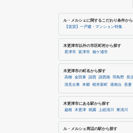
ル・メルシェに関するこだわり条件から
【賃貸】一戸建・マンション特集
木更津市以外の市区町村から探す
君津市
富津市
袖ケ浦市
木更津市の町名から探す
高柳
金田東
請西
請西南
羽鳥野
長
清見台東
本郷
桜井新町
港南台
吾妻
木更津市にある駅から探す
巌根
木更津
祇園
上総清川
東清川
ル・メルシェ周辺の駅から探す