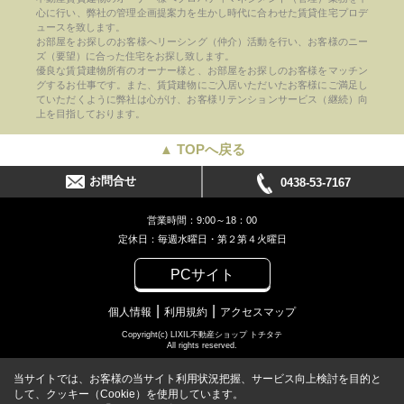
心に行い、弊社の管理企画提案力を生かし時代に合わせた賃貸住宅プロデ
ュースを致します。
お部屋をお探しのお客様へリーシング（仲介）活動を行い、お客様のニー
ズ（要望）に合った住宅をお探し致します。
優良な賃貸建物所有のオーナー様と、お部屋をお探しのお客様をマッチン
グするお仕事です。また、賃貸建物にご入居いただいたお客様にご満足し
ていただくように弊社は心がけ、お客様リテンションサービス（継続）向
上を目指しております。
▲ TOPへ戻る
お問合せ
0438-53-7167
営業時間：9:00～18：00
定休日：毎週水曜日・第２第４火曜日
PCサイト
個人情報
利用規約
アクセスマップ
Copyright(c) LIXIL不動産ショップ トチタテ
All rights reserved.
当サイトでは、お客様の当サイト利用状況把握、サービス向上検討を目的と
して、クッキー（Cookie）を使用しています。