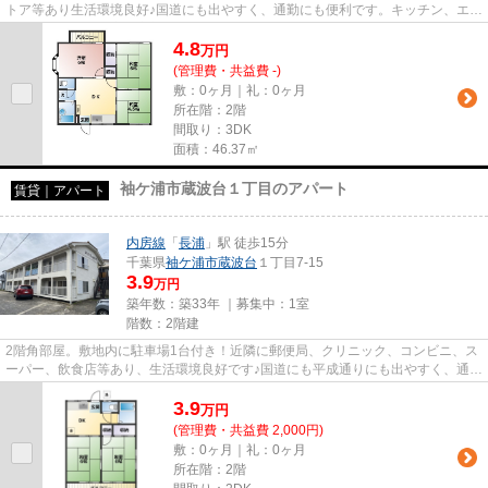
トア等あり生活環境良好♪国道にも出やすく、通勤にも便利です。キッチン、エア
コン、温水洗浄暖房便座新品...
4.8
万
円
(管理費・共益費 -)
敷：0ヶ月｜礼：0ヶ月
所在階：2階
間取り：3DK
面積：46.37㎡
袖ケ浦市蔵波台１丁目のアパート
賃貸｜アパート
内房線
「
長浦
」駅 徒歩15分
千葉県
袖ケ浦市
蔵波台
１丁目7-15
3.9
万円
築年数：築33年 ｜募集中：
1室
階数：2階建
2階角部屋。敷地内に駐車場1台付き！近隣に郵便局、クリニック、コンビニ、ス
ーパー、飲食店等あり、生活環境良好です♪国道にも平成通りにも出やすく、通勤
に便利です！ご内見可能です...
3.9
万
円
(管理費・共益費 2,000円)
敷：0ヶ月｜礼：0ヶ月
所在階：2階