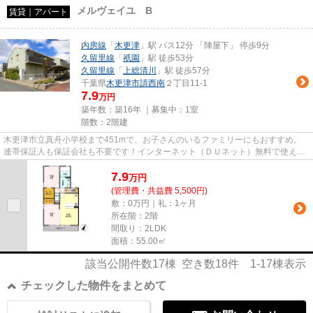
メルヴェイユ B
賃貸｜アパート
内房線
「
木更津
」駅 バス12分 「陣屋下」 停歩9分
久留里線
「
祇園
」駅 徒歩53分
久留里線
「
上総清川
」駅 徒歩57分
千葉県
木更津市
請西南
２丁目11-1
7.9
万円
築年数：築16年 ｜募集中：
1室
階数：2階建
木更津市立真舟小学校まで451mで、お子さんのいるファミリーにもおすすめ。
連帯保証人も保証会社も不要です！インターネット（ＤＵネット）無料で使える
物件です♪（回線工事後）☆環境...
7.9
万
円
(管理費・共益費 5,500円)
敷：0万円｜礼：1ヶ月
所在階：2階
間取り：2LDK
面積：55.00㎡
該当公開件数
17
棟 空き数
18
件
1-17
棟表示
チェックした物件をまとめて