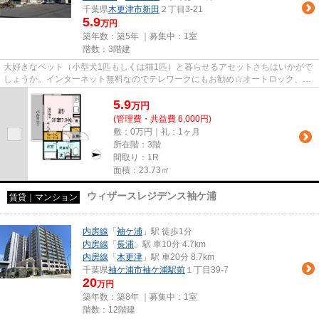
千葉県
木更津市
新田
２丁目3-21
5.9
万円
築年数：築5年 ｜募集中：
1室
階数：3階建
大好きなペット（小型犬1匹もしくは猫1匹）と暮らせるアセットさちはいかがで
しょうか。インターネット無料なのでテレワークにもお勧め☆オートロック、セ
コムセキュリティシステム搭載...
5.9
万
円
(管理費・共益費 6,000円)
敷：0万円｜礼：1ヶ月
所在階：3階
間取り：1R
面積：23.73㎡
ウィザースレジデンス袖ケ浦
賃貸｜マンション
内房線
「
袖ケ浦
」駅 徒歩1分
内房線
「
長浦
」駅 車10分 4.7km
内房線
「
木更津
」駅 車20分 8.7km
千葉県
袖ケ浦市
袖ケ浦駅前
１丁目39-7
20
万円
築年数：築8年 ｜募集中：
1室
階数：12階建