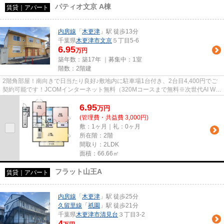
パティオ文京 A棟
賃貸｜アパート
内房線
「
木更津
」駅 徒歩13分
千葉県
木更津市
文京
５丁目5-6
6.95
万円
築年数：築17年 ｜募集中：
1室
階数：2階建
2階角部屋！南向きで日当たり良好♪敷地内に駐車場1台付き、2台目4,400円でご
契約可能です！JCOMインターネット無料（320Mコースまで無料※次世代AI Wi-
Fiつき）木更津駅まで徒歩圏内で...
6.95
万
円
(管理費・共益費 3,000円)
敷：1ヶ月｜礼：0ヶ月
所在階：2階
間取り：2LDK
面積：66.66㎡
フラット山王A
賃貸｜アパート
内房線
「
木更津
」駅 徒歩25分
久留里線
「
祇園
」駅 徒歩21分
千葉県
木更津市
清見台
３丁目3-2
4