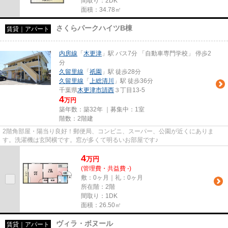
間取り：2DK
面積：34.78㎡
さくらパークハイツB棟
賃貸｜アパート
内房線
「
木更津
」駅 バス7分 「自動車専門学校」 停歩2
分
久留里線
「
祇園
」駅 徒歩28分
久留里線
「
上総清川
」駅 徒歩36分
千葉県
木更津市
請西
３丁目13-5
4
万円
築年数：築32年 ｜募集中：
1室
階数：2階建
2階角部屋・陽当り良好！郵便局、コンビニ、スーパー、公園が近くにありま
す。洗濯機は玄関横です。窓が多くて明るいお部屋です♪
4
万
円
(管理費・共益費 -)
敷：0ヶ月｜礼：0ヶ月
所在階：2階
間取り：1DK
面積：26.50㎡
ヴィラ・ボヌール
賃貸｜アパート