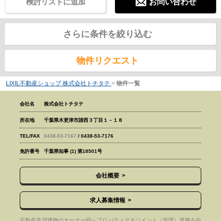
検討リストに追加
お問い合わせ
さらに条件を絞り込む
物件リクエスト
LIXIL不動産ショップ 株式会社トチタテ
>
物件一覧
会社名
株式会社トチタテ
所在地
千葉県木更津市請西３丁目１－１８
TEL/FAX
0438-53-7167
/ 0438-53-7176
免許番号
千葉県知事 (1) 第18501号
会社概要
求人募集情報
不動産賃貸建物のオーナー様へプロパティマネジメント（管理）業務を中