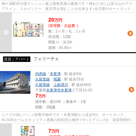
袖ケ浦駅前分譲マンション最上階角部屋の募集です！晴れた日には富士山やアク
アライン、スカイツリー、東京湾を望むことが出来ます♪全日警やオートロック、
防犯カメラ等24時間365日安...
20
万
円
(管理費・共益費 -)
敷：2ヶ月｜礼：1ヶ月
所在階：12階
間取り：3LDK
面積：81.60㎡
フェリーチェ
賃貸｜アパート
内房線
「
木更津
」駅 徒歩9分
久留里線
「
祇園
」駅 徒歩25分
久留里線
「
上総清川
」駅 徒歩46分
千葉県
木更津市
木更津
２丁目10-20
7
万円
築年数：築10年 ｜募集中：
1室
階数：3階建
ニーズの高いペット飼養可物件です！木更津駅から徒歩9分、オートロック、
ALSOKホームセキュリティ搭載の防犯安心物件です♪エアコン2台、居室照明付き
なので引越し後すぐに快適に過ご...
7
万
円