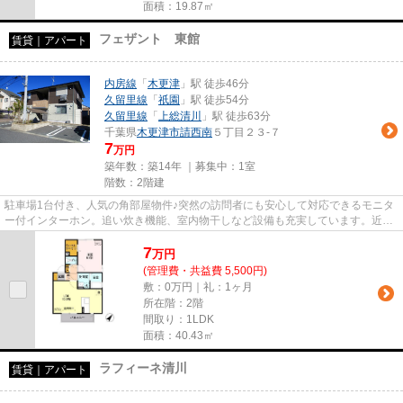
面積：19.87㎡
フェザント 東館
賃貸｜アパート
内房線
「
木更津
」駅 徒歩46分
久留里線
「
祇園
」駅 徒歩54分
久留里線
「
上総清川
」駅 徒歩63分
千葉県
木更津市
請西南
５丁目２３-７
7
万円
築年数：築14年 ｜募集中：
1室
階数：2階建
駐車場1台付き、人気の角部屋物件♪突然の訪問者にも安心して対応できるモニタ
ー付インターホン。追い炊き機能、室内物干しなど設備も充実しています。近隣
にはコンビニ、スーパーがあ...
7
万
円
(管理費・共益費 5,500円)
敷：0万円｜礼：1ヶ月
所在階：2階
間取り：1LDK
面積：40.43㎡
ラフィーネ清川
賃貸｜アパート