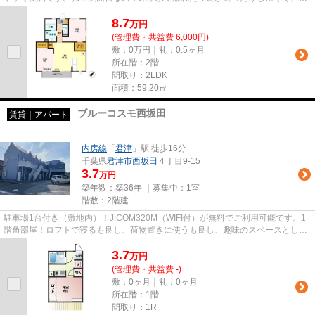
潔な状態を保ちやすくなって...
8.7
万
円
(管理費・共益費 6,000円)
敷：0万円｜礼：0.5ヶ月
所在階：2階
間取り：2LDK
面積：59.20㎡
ブルーコスモ西坂田
賃貸｜アパート
内房線
「
君津
」駅 徒歩16分
千葉県
君津市
西坂田
４丁目9-15
3.7
万円
築年数：築36年 ｜募集中：
1室
階数：2階建
駐車場1台付き（敷地内）！J:COM320M（WIFI付）が無料でご利用可能です。1
階角部屋！ロフトで寝るも良し、荷物置きに使うも良し、趣味のスペースとして
使うも良し、使い方いろいろ可能...
3.7
万
円
(管理費・共益費 -)
敷：0ヶ月｜礼：0ヶ月
所在階：1階
間取り：1R