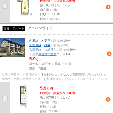
(管理費・共益費 6,000円)
敷：0万円｜礼：1ヶ月
所在階：1階
間取り：1LDK
面積：40.84㎡
アーバンライフ
賃貸｜アパート
内房線
「
木更津
」駅 徒歩10分
久留里線
「
祇園
」駅 徒歩35分
久留里線
「
上総清川
」駅 徒歩56分
千葉県
木更津市
文京
２丁目1-4
5.9
万円
築年数：築27年 ｜募集中：
1室
階数：2階建
人気の角部屋、木更津駅から徒歩10分♪コンビニなど周辺環境も整っています。
外出時に便利な宅配ボックス、お料理が楽しくなるシステムキッチン、インター
ネットもご利用頂けます。木更...
5.9
万
円
(管理費・共益費 5,000円)
敷：0万円｜礼：1ヶ月
所在階：2階
間取り：1K
面積：23.18㎡