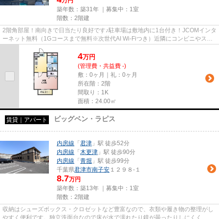
万円
築年数：築31年 ｜募集中：
1室
階数：2階建
2階角部屋！南向きで日当たり良好です♪駐車場は敷地内に1台付き！JCOMインタ
ーネット無料（1Gコースまで無料※次世代AI Wi-Fiつき）近隣にコンビニやスー
パー、ドラッグストア、飲食店...
4
万
円
(管理費・共益費 -)
敷：0ヶ月｜礼：0ヶ月
所在階：2階
間取り：1K
面積：24.00㎡
ビッグベン・ラピス
賃貸｜アパート
内房線
「
君津
」駅 徒歩52分
内房線
「
木更津
」駅 徒歩90分
内房線
「
青堀
」駅 徒歩99分
千葉県
君津市
南子安
１２９８-１
8.7
万円
築年数：築13年 ｜募集中：
1室
階数：2階建
収納はシューズボックス・クロゼットなど豊富なので、衣類や履き物の整理がし
やすく便利です。独立洗面台なので床が水で濡れたり鏡が曇ったりしにくく、清