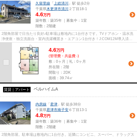
久留里線
「
上総清川
」駅 徒歩2分
千葉県
木更津市
清川
２丁目18-1
4.6
万円
築年数：築35年 ｜募集中：
1室
階数：2階建
2階角部屋で日当たり良好♪駐車場は敷地内に1台付きです。TVドアホン・温水洗
浄便座・独立洗面台・室内洗濯機置き・エアコン1台付き！J:COM12M導入済み
でインターネット無料です！木更...
4.6
万
円
(管理費・共益費 -)
敷：0ヶ月｜礼：0ヶ月
所在階：2階
間取り：2DK
面積：39.74㎡
ベルハイムA
賃貸｜アパート
内房線
「
君津
」駅 徒歩38分
千葉県
君津市
南子安
６丁目13-1
4.8
万円
築年数：築36年 ｜募集中：
1室
階数：2階建
2階角部屋。駐車場は敷地内に1台付き。近隣にコンビニ、スーパー、ドラッグス