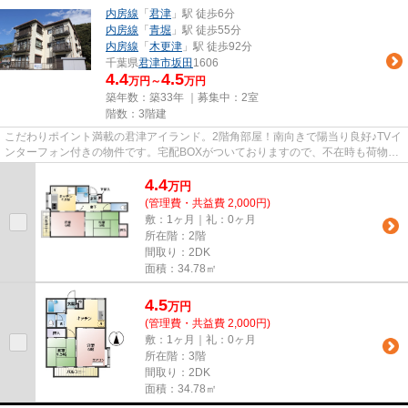
内房線
「
君津
」駅 徒歩6分
内房線
「
青堀
」駅 徒歩55分
内房線
「
木更津
」駅 徒歩92分
千葉県
君津市
坂田
1606
4.4
4.5
万円～
万円
築年数：築33年 ｜募集中：
2室
階数：3階建
こだわりポイント満載の君津アイランド。2階角部屋！南向きで陽当り良好♪TVイ
ンターフォン付きの物件です。宅配BOXがついておりますので、不在時も荷物の
受取りが可能です！君津市や内...
4.4
万
円
(管理費・共益費 2,000円)
敷：1ヶ月｜礼：0ヶ月
所在階：2階
間取り：2DK
面積：34.78㎡
4.5
万
円
(管理費・共益費 2,000円)
敷：1ヶ月｜礼：0ヶ月
所在階：3階
間取り：2DK
面積：34.78㎡