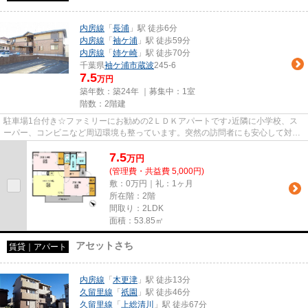
内房線
「
長浦
」駅 徒歩6分
内房線
「
袖ケ浦
」駅 徒歩59分
内房線
「
姉ケ崎
」駅 徒歩70分
千葉県
袖ケ浦市
蔵波
245-6
7.5
万円
築年数：築24年 ｜募集中：
1室
階数：2階建
駐車場1台付き☆ファミリーにお勧めの2ＬＤＫアパートです♪近隣に小学校、ス
ーパー、コンビニなど周辺環境も整っています。突然の訪問者にも安心して対応
できるTVインターホン、人気の...
7.5
万
円
(管理費・共益費 5,000円)
敷：0万円｜礼：1ヶ月
所在階：2階
間取り：2LDK
面積：53.85㎡
アセットさち
賃貸｜アパート
内房線
「
木更津
」駅 徒歩13分
久留里線
「
祇園
」駅 徒歩46分
久留里線
「
上総清川
」駅 徒歩67分