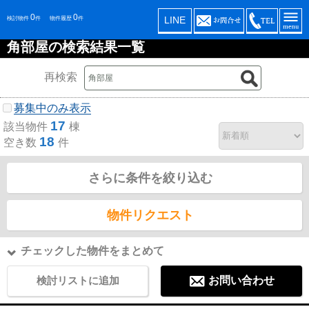
0
0
LINE
検討物件
件
物件履歴
件
角部屋の検索結果一覧
再検索
募集中のみ表示
17
該当物件
棟
18
空き数
件
さらに条件を絞り込む
物件リクエスト
チェックした物件をまとめて
検討リストに追加
お問い合わせ