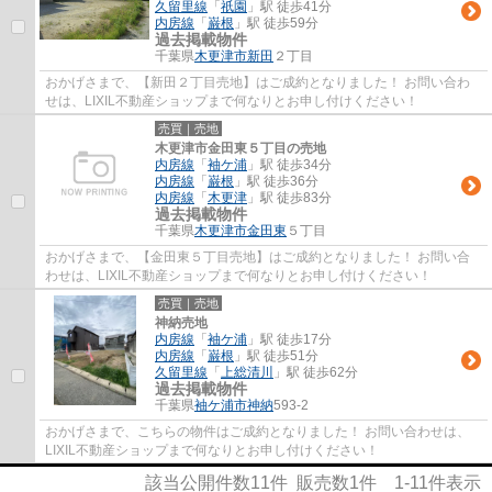
久留里線
「
祇園
」駅 徒歩41分
内房線
「
巌根
」駅 徒歩59分
過去掲載物件
千葉県
木更津市
新田
２丁目
おかげさまで、【新田２丁目売地】はご成約となりました！ お問い合わ
せは、LIXIL不動産ショップまで何なりとお申し付けください！
売買｜売地
木更津市金田東５丁目の売地
内房線
「
袖ケ浦
」駅 徒歩34分
内房線
「
巌根
」駅 徒歩36分
内房線
「
木更津
」駅 徒歩83分
過去掲載物件
千葉県
木更津市
金田東
５丁目
おかげさまで、【金田東５丁目売地】はご成約となりました！ お問い合
わせは、LIXIL不動産ショップまで何なりとお申し付けください！
売買｜売地
神納売地
内房線
「
袖ケ浦
」駅 徒歩17分
内房線
「
巌根
」駅 徒歩51分
久留里線
「
上総清川
」駅 徒歩62分
過去掲載物件
千葉県
袖ケ浦市
神納
593-2
おかげさまで、こちらの物件はご成約となりました！ お問い合わせは、
LIXIL不動産ショップまで何なりとお申し付けください！
該当公開件数
11
件 販売数
1
件
1-11
件表示