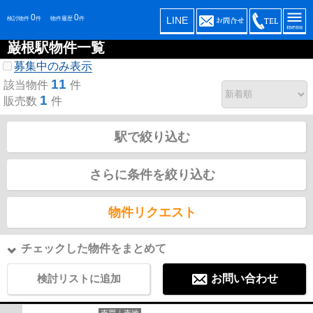
0
0
LINE
検討物件
件
物件履歴
件
巌根駅物件一覧
募集中のみ表示
11
該当物件
件
1
販売数
件
駅で絞り込む
さらに条件を絞り込む
物件リクエスト
チェックした物件をまとめて
検討リストに追加
お問い合わせ