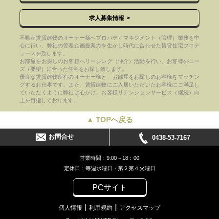
求人募集情報
不動産賃貸建物のオーナー様へプロパティマネジメント（管理）業務を中
心に行い、弊社の管理企画提案力を生かし時代に合わせた賃貸住宅プロデ
ュースを致します。
お部屋をお探しのお客様へリーシング（仲介）活動を行い、お客様のニー
ズ（要望）に合った住宅をお探し致します。
優良な賃貸建物所有のオーナー様と、お部屋をお探しのお客様をマッチン
グするお仕事です。また、賃貸建物にご入居いただいたお客様にご満足し
ていただくように弊社は心がけ、お客様リテンションサービス（継続）向
上を目指しております。
▲ TOPへ戻る
お問合せ
0438-53-7167
営業時間：9:00～18：00
定休日：毎週水曜日・第２第４火曜日
PCサイト
個人情報
利用規約
アクセスマップ