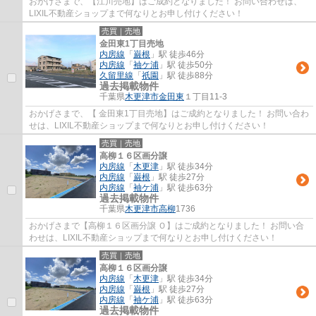
おかげさまで、【江川売地】はご成約となりました！ お問い合わせは、
LIXIL不動産ショップまで何なりとお申し付けください！
売買｜売地
金田東1丁目売地
内房線
「
巌根
」駅 徒歩46分
内房線
「
袖ケ浦
」駅 徒歩50分
久留里線
「
祇園
」駅 徒歩88分
過去掲載物件
千葉県
木更津市
金田東
１丁目11-3
おかげさまで、【 金田東1丁目売地】はご成約となりました！ お問い合わ
せは、LIXIL不動産ショップまで何なりとお申し付けください！
売買｜売地
高柳１６区画分譲
内房線
「
木更津
」駅 徒歩34分
内房線
「
巌根
」駅 徒歩27分
内房線
「
袖ケ浦
」駅 徒歩63分
過去掲載物件
千葉県
木更津市
高柳
1736
おかげさまで【高柳１６区画分譲 Ｏ】はご成約となりました！ お問い合
わせは、LIXIL不動産ショップまで何なりとお申し付けください！
売買｜売地
高柳１６区画分譲
内房線
「
木更津
」駅 徒歩34分
内房線
「
巌根
」駅 徒歩27分
内房線
「
袖ケ浦
」駅 徒歩63分
過去掲載物件