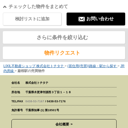
チェックした物件をまとめて
検討リストに追加
お問い合わせ
さらに条件を絞り込む
物件リクエスト
LIXIL不動産ショップ 株式会社トチタテ
>
(居住用(売買))路線・駅から探す
>
JR
内房線
>
巌根駅の売買物件
会社名
株式会社トチタテ
所在地
千葉県木更津市請西３丁目１－１８
TEL/FAX
0438-53-7167
/ 0438-53-7176
免許番号
千葉県知事 (1) 第18501号
会社概要