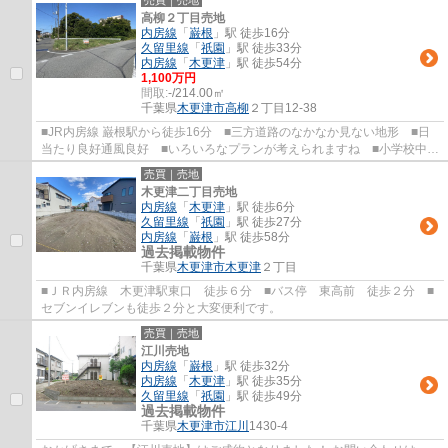
売買｜売地
高柳２丁目売地
内房線
「
巌根
」駅 徒歩16分
久留里線
「
祇園
」駅 徒歩33分
内房線
「
木更津
」駅 徒歩54分
1,100万円
間取:
-/214.00㎡
千葉県
木更津市
高柳
２丁目12-38
■JR内房線 巌根駅から徒歩16分 ■三方道路のなかなか見ない地形 ■日
当たり良好通風良好 ■いろいろなプランが考えられますね ■小学校中学
校も徒歩圏内 不動産購入に関することならお...
売買｜売地
木更津二丁目売地
内房線
「
木更津
」駅 徒歩6分
久留里線
「
祇園
」駅 徒歩27分
内房線
「
巌根
」駅 徒歩58分
過去掲載物件
千葉県
木更津市
木更津
２丁目
■ＪＲ内房線 木更津駅東口 徒歩６分 ■バス停 東高前 徒歩２分 ■
セブンイレブンも徒歩２分と大変便利です。
売買｜売地
江川売地
内房線
「
巌根
」駅 徒歩32分
内房線
「
木更津
」駅 徒歩35分
久留里線
「
祇園
」駅 徒歩49分
過去掲載物件
千葉県
木更津市
江川
1430-4