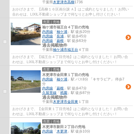
千葉県
木更津市
高柳
1736
おかげさまで、【高柳１６区画分譲 Ａ】はご成約となりました！ お問い
合わせは、LIXIL不動産ショップまで何なりとお申し付けください！
売買｜売地
袖ケ浦市福王台４丁目の売地
内房線
「
袖ケ浦
」駅 徒歩20分
内房線
「
長浦
」駅 徒歩45分
内房線
「
巌根
」駅 徒歩63分
過去掲載物件
千葉県
袖ケ浦市
福王台
４丁目
おかげさまで、【福王台４丁目売地】はご成約となりました！ お問い合
わせは、LIXIL不動産ショップまで何なりとお申し付けください！
売買｜売地
木更津市金田東１丁目の売地
内房線
「
袖ケ浦
」駅 バス8分 「キサラピア」 停歩7
分
内房線
「
巌根
」駅 徒歩47分
久留里線
「
祇園
」駅 徒歩87分
過去掲載物件
千葉県
木更津市
金田東
１丁目
おかげさまで、【金田東１丁目売地】はご成約となりました！ お問い合
わせは、LIXIL不動産ショップまで何なりとお申し付けください！
売買｜売地
木更津市新田２丁目の売地
内房線
「
木更津
」駅 徒歩10分