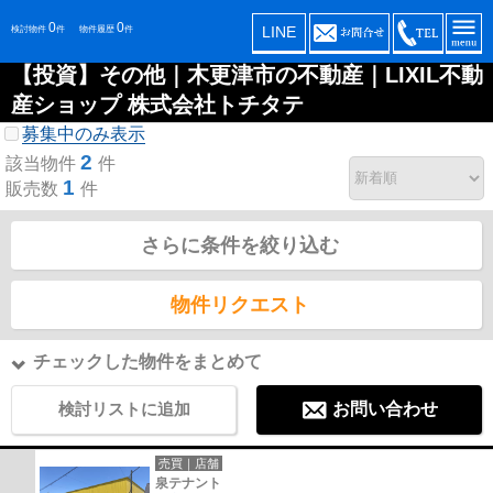
0
0
LINE
検討物件
件
物件履歴
件
【投資】その他｜木更津市の不動産｜LIXIL不動
産ショップ 株式会社トチタテ
募集中のみ表示
2
該当物件
件
1
販売数
件
さらに条件を絞り込む
物件リクエスト
チェックした物件をまとめて
検討リストに追加
お問い合わせ
売買｜店舗
泉テナント