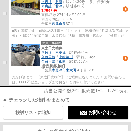
内房線
「
君津
」駅 バス30分 「泉」 停歩1分
内房線
「
君津
」駅 徒歩86分
3,790万円
面積/坪数:
274.14㎡/82.92坪
利回り:
想定10.38%
千葉県
君津市
泉
37-1
■現在満室です！■敷地内2棟建っております。昭和49年4月築木造店舗（A
棟）と昭和54年10月築、木造店舗（B棟、事務所・店舗として使用）がご
ざいます。■2棟合計満室で月額328,000円の収...
売買｜事務所
東太田売物件
内房線
「
木更津
」駅 徒歩41分
久留里線
「
上総清川
」駅 徒歩34分
久留里線
「
祇園
」駅 徒歩37分
過去掲載物件
千葉県
木更津市
東太田
４丁目17-8
おかげさまで、【東太田売物件】はご成約となりました！ お問い合わせ
は、LIXIL不動産ショップまで何なりとお申し付けください！
該当公開件数
2
件 販売数
1
件
1-2
件表示
チェックした物件をまとめて
検討リストに追加
お問い合わせ