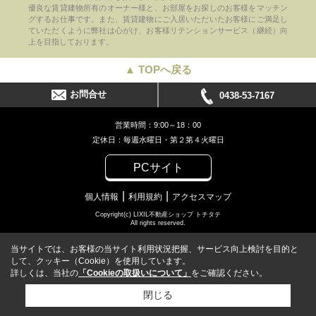
優良な賃貸建物所有のオーナー様と、お部屋をお探しのお客様をマッチン
グするお仕事です。また、賃貸建物にご入居いただいたお客様にご満足し
ていただくように弊社は心がけ、お客様リテンションサービス（継続）向
上を目指しております。
▲ TOPへ戻る
お問合せ
0438-53-7167
営業時間：9:00～18：00
定休日：毎週水曜日・第２第４火曜日
PCサイト
個人情報
利用規約
アクセスマップ
Copyright(c) LIXIL不動産ショップ トチタテ
All rights reserved.
当サイトでは、お客様の当サイト利用状況把握、サービス向上検討を目的と
して、クッキー（Cookie）を使用しています。
詳しくは、当社の
「Cookieの取扱いについて」
をご確認ください。
閉じる