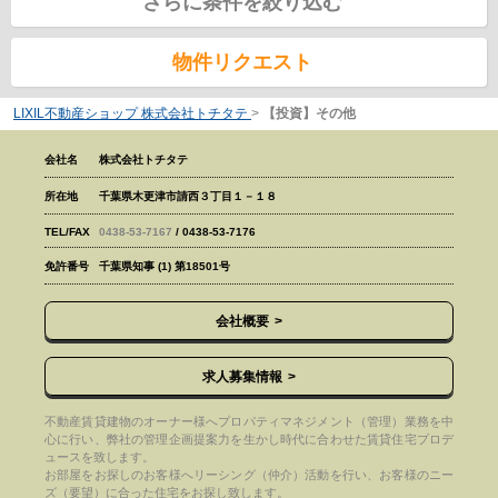
さらに条件を絞り込む
物件リクエスト
LIXIL不動産ショップ 株式会社トチタテ
>
【投資】その他
会社名
株式会社トチタテ
所在地
千葉県木更津市請西３丁目１－１８
TEL/FAX
0438-53-7167
/ 0438-53-7176
免許番号
千葉県知事 (1) 第18501号
会社概要
求人募集情報
不動産賃貸建物のオーナー様へプロパティマネジメント（管理）業務を中
心に行い、弊社の管理企画提案力を生かし時代に合わせた賃貸住宅プロデ
ュースを致します。
お部屋をお探しのお客様へリーシング（仲介）活動を行い、お客様のニー
ズ（要望）に合った住宅をお探し致します。