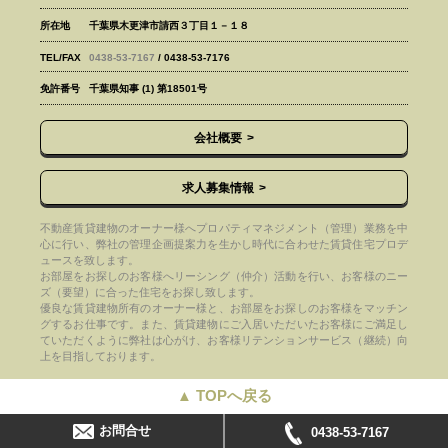
所在地
千葉県木更津市請西３丁目１－１８
TEL/FAX
0438-53-7167
/ 0438-53-7176
免許番号
千葉県知事 (1) 第18501号
会社概要
求人募集情報
不動産賃貸建物のオーナー様へプロパティマネジメント（管理）業務を中
心に行い、弊社の管理企画提案力を生かし時代に合わせた賃貸住宅プロデ
ュースを致します。
お部屋をお探しのお客様へリーシング（仲介）活動を行い、お客様のニー
ズ（要望）に合った住宅をお探し致します。
優良な賃貸建物所有のオーナー様と、お部屋をお探しのお客様をマッチン
グするお仕事です。また、賃貸建物にご入居いただいたお客様にご満足し
ていただくように弊社は心がけ、お客様リテンションサービス（継続）向
上を目指しております。
▲ TOPへ戻る
お問合せ
0438-53-7167