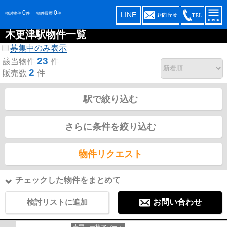
0
0
LINE
検討物件
件
物件履歴
件
木更津駅物件一覧
募集中のみ表示
23
該当物件
件
2
販売数
件
駅で絞り込む
さらに条件を絞り込む
物件リクエスト
チェックした物件をまとめて
検討リストに追加
お問い合わせ