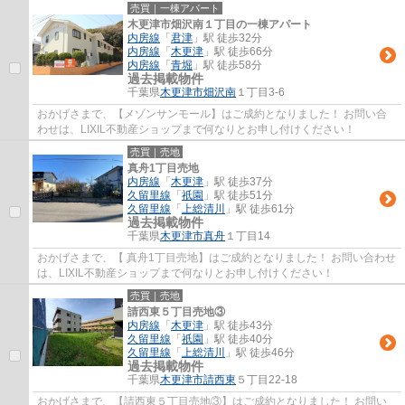
売買｜一棟アパート
木更津市畑沢南１丁目の一棟アパート
内房線
「
君津
」駅 徒歩32分
内房線
「
木更津
」駅 徒歩66分
内房線
「
青堀
」駅 徒歩58分
過去掲載物件
千葉県
木更津市
畑沢南
１丁目3-6
おかげさまで、【メゾンサンモール】はご成約となりました！ お問い合
わせは、LIXIL不動産ショップまで何なりとお申し付けください！
売買｜売地
真舟1丁目売地
内房線
「
木更津
」駅 徒歩37分
久留里線
「
祇園
」駅 徒歩51分
久留里線
「
上総清川
」駅 徒歩61分
過去掲載物件
千葉県
木更津市
真舟
１丁目14
おかげさまで、【 真舟1丁目売地】はご成約となりました！ お問い合わせ
は、LIXIL不動産ショップまで何なりとお申し付けください！
売買｜売地
請西東５丁目売地③
内房線
「
木更津
」駅 徒歩43分
久留里線
「
祇園
」駅 徒歩40分
久留里線
「
上総清川
」駅 徒歩46分
過去掲載物件
千葉県
木更津市
請西東
５丁目22-18
おかげさまで、【請西東５丁目売地③】はご成約となりました！ お問い