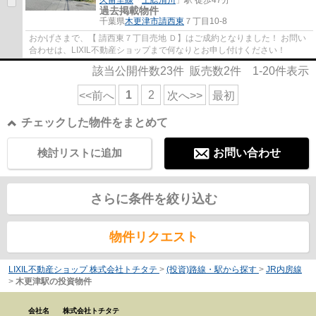
久留里線
「
上総清川
」駅 徒歩47分
過去掲載物件
千葉県
木更津市
請西東
７丁目10-8
おかげさまで、【 請西東７丁目売地 Ｄ】はご成約となりました！ お問い
合わせは、LIXIL不動産ショップまで何なりとお申し付けください！
該当公開件数
23
件 販売数
2
件
1-20
件表示
1
2
<<前へ
次へ>>
最初
チェックした物件をまとめて
検討リストに追加
お問い合わせ
さらに条件を絞り込む
物件リクエスト
LIXIL不動産ショップ 株式会社トチタテ
>
(投資)路線・駅から探す
>
JR内房線
>
木更津駅の投資物件
会社名
株式会社トチタテ