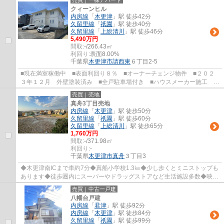
売買｜一棟アパート
クィーンヒル
内房線
「
木更津
」駅 徒歩42分
久留里線
「
祇園
」駅 徒歩40分
久留里線
「
上総清川
」駅 徒歩46分
5,490万円
間取:
-/266.43㎡
利回り:
表面8.00%
千葉県
木更津市
請西東
６丁目2-5
■現在満室稼働中 ■表面利回り８％ ■オーナーチェンジ物件 ■２０２
３年１２月 外壁塗装済み ■全戸駐車場付き ■ハウスメーカー施工 ■
１Ｒ×６戸、１ＬＤＫ×１戸の計７世帯のアパー...
売買｜売地
真舟3丁目売地
内房線
「
木更津
」駅 徒歩50分
久留里線
「
祇園
」駅 徒歩60分
久留里線
「
上総清川
」駅 徒歩65分
1,760万円
間取:
-/371.98㎡
利回り:
-
千葉県
木更津市
真舟
３丁目3
◆木更津南ICまで車約7分◆真船小学校1.3㎞◆少し歩くとミニストップも
あります◆徒歩圏内にスーパーやドラッグストアなど生活施設多数◆映画
やショッピングが楽しめるイオンモール木更津は...
売買｜中古一戸建
八幡台戸建
内房線
「
君津
」駅 徒歩92分
内房線
「
木更津
」駅 徒歩84分
久留里線
「
祇園
」駅 徒歩99分