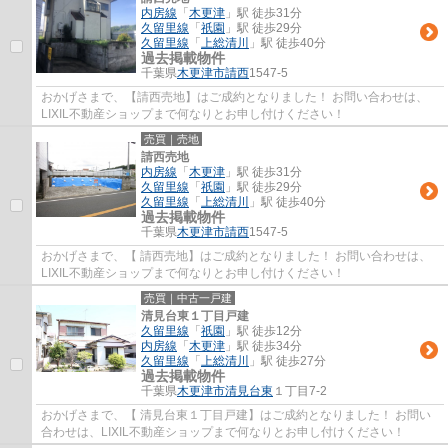
内房線
「
木更津
」駅 徒歩31分
久留里線
「
祇園
」駅 徒歩29分
久留里線
「
上総清川
」駅 徒歩40分
過去掲載物件
千葉県
木更津市
請西
1547-5
おかげさまで、【請西売地】はご成約となりました！ お問い合わせは、
LIXIL不動産ショップまで何なりとお申し付けください！
売買｜売地
請西売地
内房線
「
木更津
」駅 徒歩31分
久留里線
「
祇園
」駅 徒歩29分
久留里線
「
上総清川
」駅 徒歩40分
過去掲載物件
千葉県
木更津市
請西
1547-5
おかげさまで、【 請西売地】はご成約となりました！ お問い合わせは、
LIXIL不動産ショップまで何なりとお申し付けください！
売買｜中古一戸建
清見台東１丁目戸建
久留里線
「
祇園
」駅 徒歩12分
内房線
「
木更津
」駅 徒歩34分
久留里線
「
上総清川
」駅 徒歩27分
過去掲載物件
千葉県
木更津市
清見台東
１丁目7-2
おかげさまで、【 清見台東１丁目戸建】はご成約となりました！ お問い
合わせは、LIXIL不動産ショップまで何なりとお申し付けください！