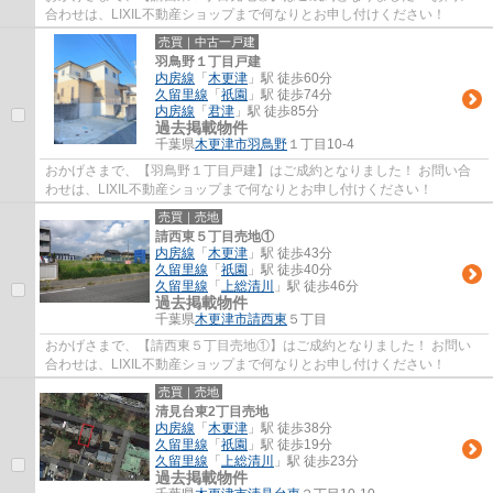
合わせは、LIXIL不動産ショップまで何なりとお申し付けください！
売買｜中古一戸建
羽鳥野１丁目戸建
内房線
「
木更津
」駅 徒歩60分
久留里線
「
祇園
」駅 徒歩74分
内房線
「
君津
」駅 徒歩85分
過去掲載物件
千葉県
木更津市
羽鳥野
１丁目10-4
おかげさまで、【羽鳥野１丁目戸建】はご成約となりました！ お問い合
わせは、LIXIL不動産ショップまで何なりとお申し付けください！
売買｜売地
請西東５丁目売地①
内房線
「
木更津
」駅 徒歩43分
久留里線
「
祇園
」駅 徒歩40分
久留里線
「
上総清川
」駅 徒歩46分
過去掲載物件
千葉県
木更津市
請西東
５丁目
おかげさまで、【請西東５丁目売地①】はご成約となりました！ お問い
合わせは、LIXIL不動産ショップまで何なりとお申し付けください！
売買｜売地
清見台東2丁目売地
内房線
「
木更津
」駅 徒歩38分
久留里線
「
祇園
」駅 徒歩19分
久留里線
「
上総清川
」駅 徒歩23分
過去掲載物件