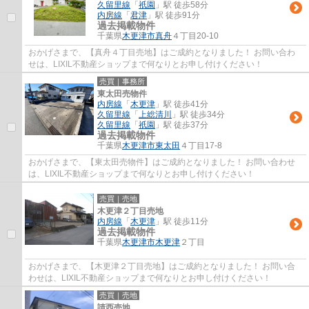
久留里線
「
祇園
」駅 徒歩58分
内房線
「
君津
」駅 徒歩91分
過去掲載物件
千葉県
木更津市
真舟
４丁目20-10
おかげさまで、【真舟４丁目売地】はご成約となりました！ お問い合わ
せは、LIXIL不動産ショップまで何なりとお申し付けください！
売買｜事務所
東太田売物件
内房線
「
木更津
」駅 徒歩41分
久留里線
「
上総清川
」駅 徒歩34分
久留里線
「
祇園
」駅 徒歩37分
過去掲載物件
千葉県
木更津市
東太田
４丁目17-8
おかげさまで、【東太田売物件】はご成約となりました！ お問い合わせ
は、LIXIL不動産ショップまで何なりとお申し付けください！
売買｜売地
木更津２丁目売地
内房線
「
木更津
」駅 徒歩11分
過去掲載物件
千葉県
木更津市
木更津
２丁目
おかげさまで、【木更津２丁目売地】はご成約となりました！ お問い合
わせは、LIXIL不動産ショップまで何なりとお申し付けください！
売買｜売地
請西売地