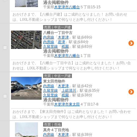
過去掲載物件
千葉県
木更津市
八幡台
５丁目15-15
おかげさまで、【八幡台戸建】はご成約となりました！ お問い合わせ
は、LIXIL不動産ショップまで何なりとお申し付けください！
売買｜中古一戸建
八幡台一丁目中古
内房線
「
木更津
」駅 徒歩69分
内房線
「
君津
」駅 徒歩84分
久留里線
「
祇園
」駅 徒歩83分
過去掲載物件
千葉県
木更津市
八幡台
１丁目
おかげさまで、【八幡台一丁目中古】はご成約となりました！ お問い合
わせは、LIXIL不動産ショップまで何なりとお申し付けください！
売買｜中古一戸建
東太田売物件
内房線
「
木更津
」駅 徒歩42分
久留里線
「
上総清川
」駅 徒歩35分
久留里線
「
祇園
」駅 徒歩38分
過去掲載物件
千葉県
木更津市
東太田
４丁目17-8
おかげさまで、【東太田売物件】はご成約となりました！ お問い合わせ
は、LIXIL不動産ショップまで何なりとお申し付けください！
売買｜売地
真舟４丁目売地
内房線
「
木更津
」駅 徒歩38分