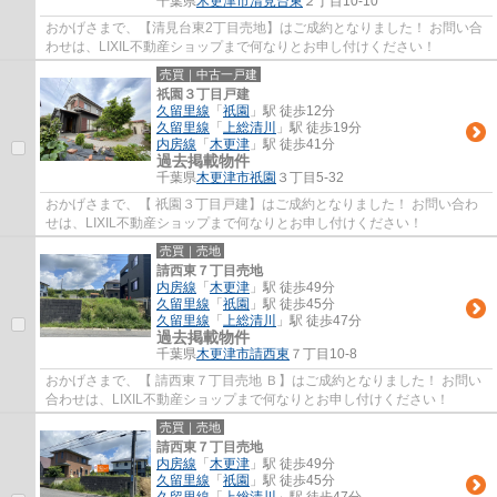
千葉県
木更津市
清見台東
２丁目10-10
おかげさまで、【清見台東2丁目売地】はご成約となりました！ お問い合
わせは、LIXIL不動産ショップまで何なりとお申し付けください！
売買｜中古一戸建
祇園３丁目戸建
久留里線
「
祇園
」駅 徒歩12分
久留里線
「
上総清川
」駅 徒歩19分
内房線
「
木更津
」駅 徒歩41分
過去掲載物件
千葉県
木更津市
祇園
３丁目5-32
おかげさまで、【 祇園３丁目戸建】はご成約となりました！ お問い合わ
せは、LIXIL不動産ショップまで何なりとお申し付けください！
売買｜売地
請西東７丁目売地
内房線
「
木更津
」駅 徒歩49分
久留里線
「
祇園
」駅 徒歩45分
久留里線
「
上総清川
」駅 徒歩47分
過去掲載物件
千葉県
木更津市
請西東
７丁目10-8
おかげさまで、【 請西東７丁目売地 Ｂ】はご成約となりました！ お問い
合わせは、LIXIL不動産ショップまで何なりとお申し付けください！
売買｜売地
請西東７丁目売地
内房線
「
木更津
」駅 徒歩49分
久留里線
「
祇園
」駅 徒歩45分