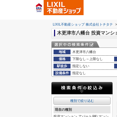
LIXIL不動産ショップ 株式会社トチタテ
木更津市八幡台 投資マンシ
地域
木更津市八幡台
価格
下限なし～上限なし
駅徒歩
指定しない
設備条件
指定なし
種別で絞り込む
現在の種別
投資マンション,アパート(棟),マンシ