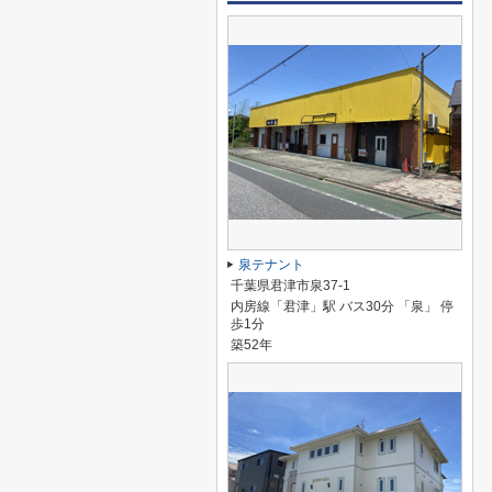
泉テナント
千葉県君津市泉37-1
内房線「君津」駅 バス30分 「泉」 停
歩1分
築52年