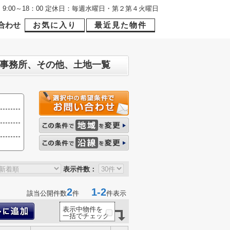
9:00～18：00 定休日：毎週水曜日・第２第４火曜日
合わせ
お気に入り
最近見た物件
舗事務所、その他、土地一覧
表示件数：
2
1-2
該当公開件数
件
件表示
表示中物件を
一括でチェック