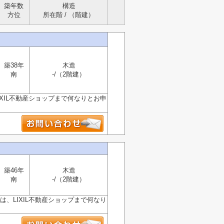
築年数
構造
方位
所在階 / （階建）
築38年
木造
南
-/（2階建）
XIL不動産ショップまで何なりとお申
築46年
木造
南
-/（2階建）
、LIXIL不動産ショップまで何なり