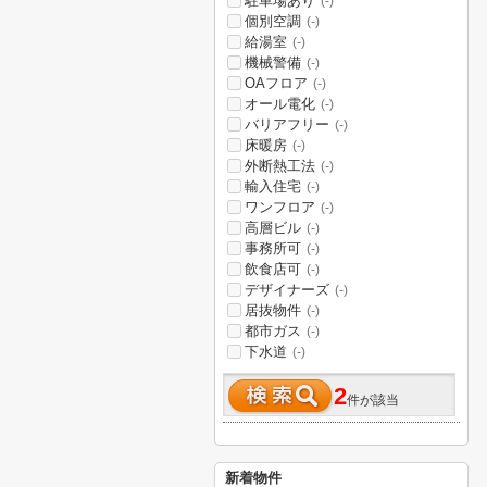
駐車場あり
(-)
個別空調
(-)
給湯室
(-)
機械警備
(-)
OAフロア
(-)
オール電化
(-)
バリアフリー
(-)
床暖房
(-)
外断熱工法
(-)
輸入住宅
(-)
ワンフロア
(-)
高層ビル
(-)
事務所可
(-)
飲食店可
(-)
デザイナーズ
(-)
居抜物件
(-)
都市ガス
(-)
下水道
(-)
2
件が該当
新着物件