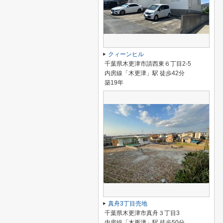
クィーンヒル
千葉県木更津市請西東６丁目2-5
内房線「木更津」駅 徒歩42分
築19年
真舟3丁目売地
千葉県木更津市真舟３丁目3
内房線「木更津」駅 徒歩50分