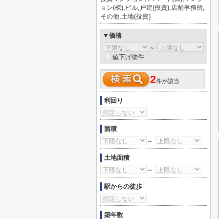
ョン(棟),ビル,戸建(投資),店舗事務所,
その他,土地(投資)
▼価格
～
値下げ物件
2
件が該当
利回り
面積
～
土地面積
～
駅からの徒歩
築年数