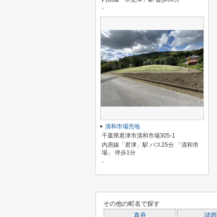
-
清和市場売地
千葉県君津市清和市場305-1
内房線「君津」駅 バス25分 「清和市
場」 停歩1分
-
その他の町名で探す
真舟
請西