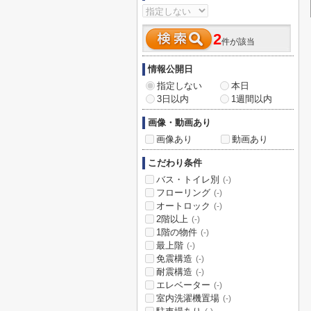
2
件が該当
情報公開日
指定しない
本日
3日以内
1週間以内
画像・動画あり
画像あり
動画あり
こだわり条件
バス・トイレ別
(-)
フローリング
(-)
オートロック
(-)
2階以上
(-)
1階の物件
(-)
最上階
(-)
免震構造
(-)
耐震構造
(-)
エレベーター
(-)
室内洗濯機置場
(-)