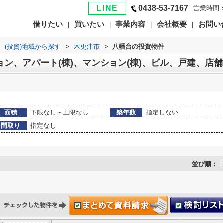
LINE
0438-53-7167
営業時間：
借りたい
買いたい
事業内容
会社概要
お問い
|
|
|
|
>
(投資)地域から探す
>
木更津市
>
八幡台の投資物件
ョン、アパート(棟)、マンション(棟)、ビル、戸建、店
面積
下限なし～上限なし
築年数
指定しない
間取り
指定なし
並び順：