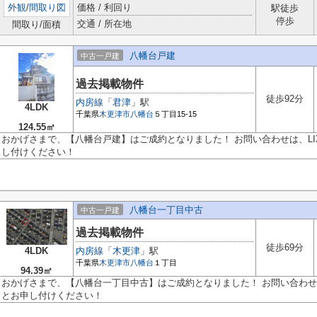
外観
/
間取り図
価格 / 利回り
駅徒歩
停歩
交通 / 所在地
間取り/面積
八幡台戸建
中古一戸建
過去掲載物件
徒歩92分
内房線
「
君津
」駅
4LDK
千葉県
木更津市
八幡台
５丁目15-15
124.55㎡
おかげさまで、【八幡台戸建】はご成約となりました！ お問い合わせは、LI
し付けください！
八幡台一丁目中古
中古一戸建
過去掲載物件
徒歩69分
4LDK
内房線
「
木更津
」駅
千葉県
木更津市
八幡台
１丁目
94.39㎡
おかげさまで、【八幡台一丁目中古】はご成約となりました！ お問い合わせは
とお申し付けください！