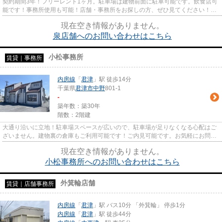
契約期間3年！フリーレント1ヶ月。駐車場は建物前面に駐車可能です。飲食店可
能です！事務所使用も可能！店舗・事務所をお探しの方、ぜひ見てください！敷
金・礼金なしで初期費用が抑...
現在空き情報がありません。
泉店舗へのお問い合わせはこちら
小松事務所
賃貸｜事務所
内房線
「
君津
」駅 徒歩14分
千葉県
君津市
中野
801-1
-
築年数：築30年
階数：2階建
大通り沿いに立地！駐車場スペースが広いので、駐車場が足りなくなる心配はご
ざいません。建物裏の倉庫もご利用可能です！ご内見可能です。お気軽にお問い
合わせください。
現在空き情報がありません。
小松事務所へのお問い合わせはこちら
外箕輪店舗
賃貸｜店舗事務所
内房線
「
君津
」駅 バス10分 「外箕輪」 停歩1分
内房線
「
君津
」駅 徒歩44分