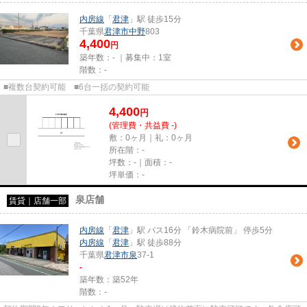
内房線
「
君津
」駅 徒歩15分
千葉県
君津市
中野
803
4,400
円
築年数：- ｜募集中：
1室
階数：-
■複数台契約可能 ■6台一括の契約可能
4,400
円
(管理費・共益費 -)
敷：0ヶ月｜礼：0ヶ月
所在階：-
坪数：-｜面積：-
坪単価：-
泉店舗
賃貸｜店舗一部
内房線
「
君津
」駅 バス16分 「鈴木病院前」 停歩5分
内房線
「
君津
」駅 徒歩88分
千葉県
君津市
泉
37-1
-
築年数：築52年
階数：-