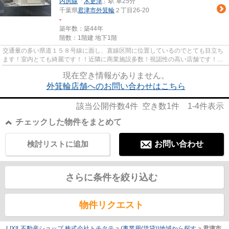
内房線
「
木更津
」駅 車25分
千葉県
君津市
外箕輪
２丁目26-20
-
築年数：築44年
階数：1階建 地下1階
交通量の多い県道１５８号線に面し、直線区間に位置しているのでとても目立ち
ます！室内とても綺麗です！！近隣に商業施設多数！視認性の高い店舗です！店
舗、事務所はもちろん、アク...
現在空き情報がありません。
外箕輪店舗へのお問い合わせはこちら
該当公開件数
4
件 空き数
1
件
1-4
件表示
チェックした物件をまとめて
検討リストに追加
お問い合わせ
さらに条件を絞り込む
物件リクエスト
LIXIL不動産ショップ 株式会社トチタテ
>
(事業用(賃貸))地域から探す
>
君津市