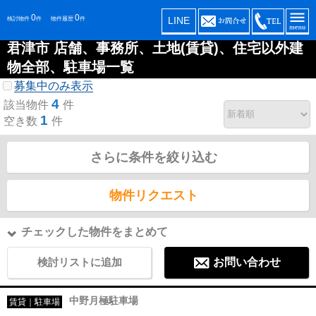
0
0
LINE
検討物件
件
物件履歴
件
君津市 店舗、事務所、土地(賃貸)、住宅以外建
物全部、駐車場一覧
募集中のみ表示
4
該当物件
件
1
空き数
件
さらに条件を絞り込む
物件リクエスト
チェックした物件をまとめて
検討リストに追加
お問い合わせ
中野月極駐車場
賃貸｜駐車場