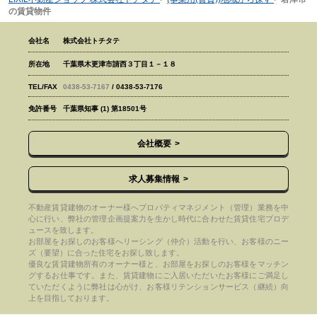
の賃貸物件
会社名
株式会社トチタテ
所在地
千葉県木更津市請西３丁目１－１８
TEL/FAX
0438-53-7167
/ 0438-53-7176
免許番号
千葉県知事 (1) 第18501号
会社概要
求人募集情報
不動産賃貸建物のオーナー様へプロパティマネジメント（管理）業務を中
心に行い、弊社の管理企画提案力を生かし時代に合わせた賃貸住宅プロデ
ュースを致します。
お部屋をお探しのお客様へリーシング（仲介）活動を行い、お客様のニー
ズ（要望）に合った住宅をお探し致します。
優良な賃貸建物所有のオーナー様と、お部屋をお探しのお客様をマッチン
グするお仕事です。また、賃貸建物にご入居いただいたお客様にご満足し
ていただくように弊社は心がけ、お客様リテンションサービス（継続）向
上を目指しております。