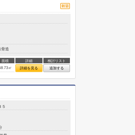
鉄骨造
面積
詳細
検討リスト
68.73㎡
詳細を見る
追加する
３５
分