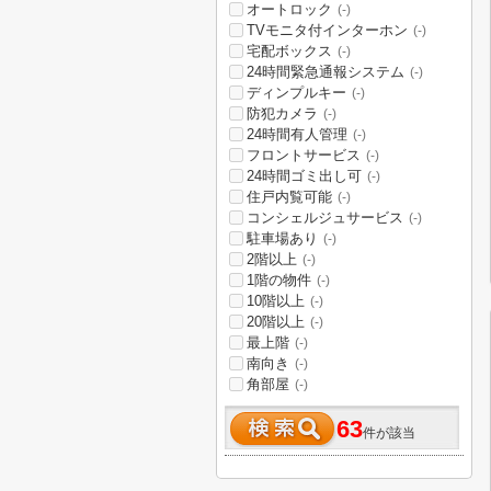
オートロック
(-)
TVモニタ付インターホン
(-)
宅配ボックス
(-)
24時間緊急通報システム
(-)
ディンプルキー
(-)
防犯カメラ
(-)
24時間有人管理
(-)
フロントサービス
(-)
24時間ゴミ出し可
(-)
住戸内覧可能
(-)
コンシェルジュサービス
(-)
駐車場あり
(-)
2階以上
(-)
1階の物件
(-)
10階以上
(-)
20階以上
(-)
最上階
(-)
南向き
(-)
角部屋
(-)
63
件が該当