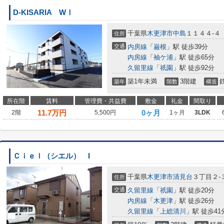
D-KISARIA WⅠ
千葉県
木更津市
中島
１１４４-４
住所
交通
内房線
「
巌根
」駅 徒歩39分
内房線
「
袖ケ浦
」駅 徒歩65分
久留里線
「
祇園
」駅 徒歩92分
築1年未満
3階建
築年
階数
構造
所在階
賃料
管理費・共益費
敷金
礼金
間取り
11.7
万円
0ヶ月
2階
5,500円
1ヶ月
3LDK
Ｃｉｅｌ（シエル） I
千葉県
木更津市
清見台
３丁目２-
住所
交通
久留里線
「
祇園
」駅 徒歩20分
内房線
「
木更津
」駅 徒歩26分
久留里線
「
上総清川
」駅 徒歩41