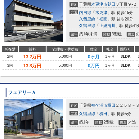
千葉県
木更津市
朝日
３丁目９-２
住所
交通
内房線
「
木更津
」駅 徒歩15分
久留里線
「
祇園
」駅 徒歩20分
久留里線
「
上総清川
」駅 徒歩41
築1年未満
3階建
築年
階数
構造
所在階
賃料
管理費・共益費
敷金
礼金
間取り
13.2
万円
0ヶ月
2階
5,000円
1ヶ月
3LDK
13.3
万円
0万円
3階
5,000円
1ヶ月
3LDK
フェアリーＡ
千葉県
袖ケ浦市
横田
２２５８－
住所
交通
久留里線
「
横田
」駅 徒歩5分
築1年
2階建
木造
築年
階数
構造