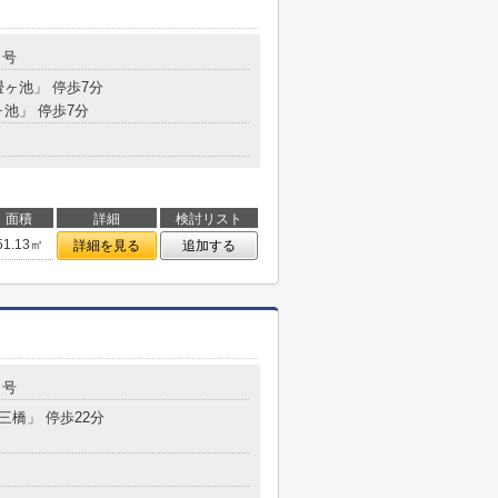
９号
畳ヶ池」 停歩7分
ヶ池」 停歩7分
面積
詳細
検討リスト
51.13㎡
詳細を見る
追加する
２号
三橋」 停歩22分