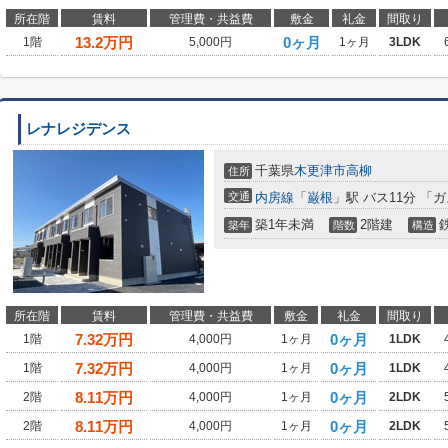
所在階
賃料
管理費・共益費
敷金
礼金
間取り
13.2
万円
0ヶ月
1階
5,000円
1ヶ月
3LDK
レナレジデンス
千葉県
木更津市
高柳
住所
交通
内房線
「
巌根
」駅 バス11分 「
築1年未満
2階建
築年
階数
構造
所在階
賃料
管理費・共益費
敷金
礼金
間取り
7.32
万円
0ヶ月
1階
4,000円
1ヶ月
1LDK
7.32
万円
0ヶ月
1階
4,000円
1ヶ月
1LDK
8.11
万円
0ヶ月
2階
4,000円
1ヶ月
2LDK
8.11
万円
0ヶ月
2階
4,000円
1ヶ月
2LDK