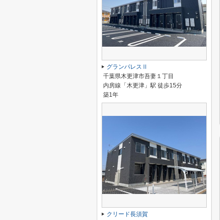
グランパレスⅡ
千葉県木更津市吾妻１丁目
内房線「木更津」駅 徒歩15分
築1年
クリード長須賀