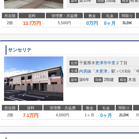
築10年
2階建
軽量
築年
階数
構造
所在階
賃料
管理費・共益費
敷金
礼金
間取り
13.7
万円
0万円
0ヶ月
2階
5,500円
3LDK
サンセリテ
千葉県
木更津市
中里
２丁目
住所
交通
内房線
「
木更津
」駅 バス6分 「
築6年
2階建
木造
築年
階数
構造
所在階
賃料
管理費・共益費
敷金
礼金
間取り
7.1
万円
0ヶ月
2階
4,000円
1ヶ月
2LDK
5