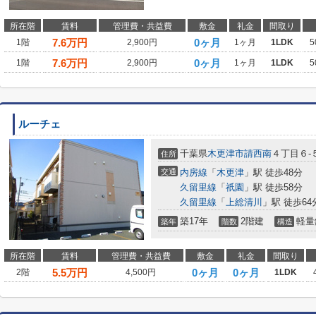
所在階
賃料
管理費・共益費
敷金
礼金
間取り
7.6
万円
0ヶ月
1階
2,900円
1ヶ月
1LDK
5
7.6
万円
0ヶ月
1階
2,900円
1ヶ月
1LDK
5
ルーチェ
千葉県
木更津市
請西南
４丁目６-
住所
交通
内房線
「
木更津
」駅 徒歩48分
久留里線
「
祇園
」駅 徒歩58分
久留里線
「
上総清川
」駅 徒歩64
築17年
2階建
軽量
築年
階数
構造
所在階
賃料
管理費・共益費
敷金
礼金
間取り
5.5
万円
0ヶ月
0ヶ月
2階
4,500円
1LDK