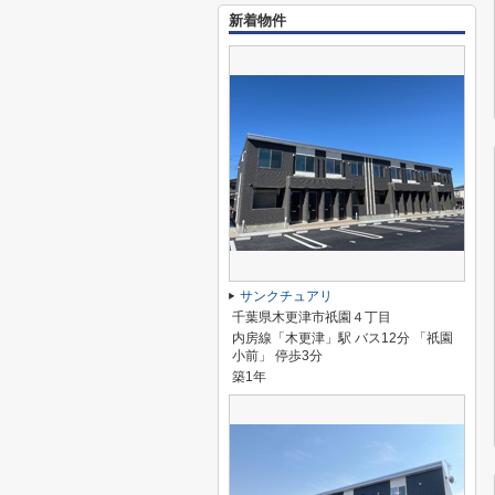
新着物件
サンクチュアリ
千葉県木更津市祇園４丁目
内房線「木更津」駅 バス12分 「祇園
小前」 停歩3分
築1年