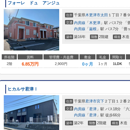
フォーレ ドュ アンジュ
千葉県
木更津市
太田
１丁目７番
住所
交通
内房線
「
木更津
」駅 バス7分 「
内房線
「
巌根
」駅 バス7分 「畳
築16年
2階建
木造
築年
階数
構造
所在階
賃料
管理費・共益費
敷金
礼金
間取り
6.85
万円
0ヶ月
2階
2,900円
1ヶ月
1LDK
ヒカルサ君津Ⅰ
千葉県
君津市
宮下
２丁目１２番
住所
交通
内房線
「
君津
」駅 バス18分 「六
内房線
「
君津
」駅 徒歩66分
築2年
2階建
木造
築年
階数
構造