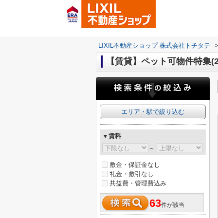
LIXIL不動産ショップ 株式会社トチタテ
【賃貸】ペット可物件特集(2
エリア・駅で絞り込む
▼賃料
～
敷金・保証金なし
礼金・敷引なし
共益費・管理費込み
63
件が該当