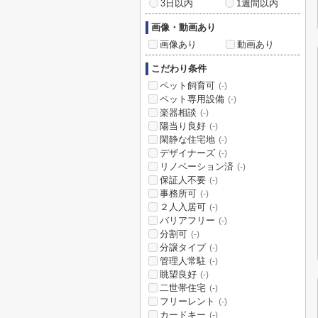
3日以内
1週間以内
画像・動画あり
画像あり
動画あり
こだわり条件
ペット飼育可
(-)
ペット専用設備
(-)
楽器相談
(-)
陽当り良好
(-)
閑静な住宅地
(-)
デザイナーズ
(-)
リノベーション済
(-)
保証人不要
(-)
事務所可
(-)
２人入居可
(-)
バリアフリー
(-)
分割可
(-)
分譲タイプ
(-)
管理人常駐
(-)
眺望良好
(-)
二世帯住宅
(-)
フリーレント
(-)
カードキー
(-)