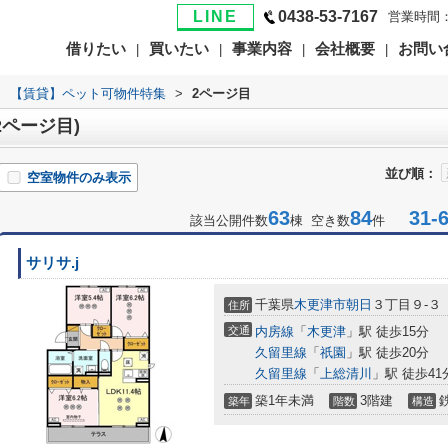
LINE
0438-53-7167
営業時間：
借りたい
買いたい
事業内容
会社概要
お問い
|
|
|
|
>
【賃貸】ペット可物件特集
>
2ページ目
ページ目)
並び順：
空室物件のみ表示
63
84
31-6
該当公開件数
棟 空き数
件
サリサ.j
千葉県
木更津市
朝日
３丁目９-３
住所
交通
内房線
「
木更津
」駅 徒歩15分
久留里線
「
祇園
」駅 徒歩20分
久留里線
「
上総清川
」駅 徒歩41
築1年未満
3階建
築年
階数
構造