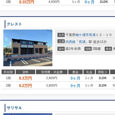
8.33
万円
0ヶ月
2階
4,000円
1ヶ月
2LDK
クレスト
千葉県
袖ケ浦市
長浦
１２－１０
住所
交通
内房線
「
長浦
」駅 徒歩11分
築1年未満
2階建
築年
階数
構造
所在階
賃料
管理費・共益費
敷金
礼金
間取り
8.3
万円
0ヶ月
1階
2,800円
1ヶ月
1LDK
5
9.2
万円
0ヶ月
2階
2,800円
1ヶ月
2LDK
5
サリサ.k