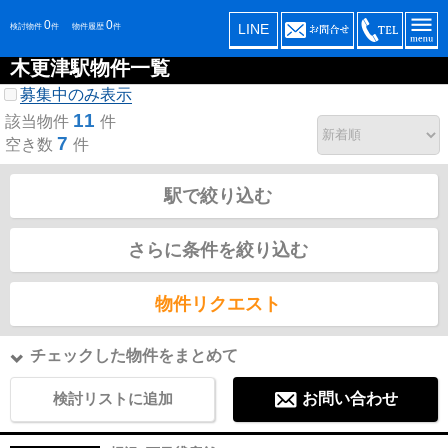
0
0
LINE
検討物件
件
物件履歴
件
木更津駅物件一覧
募集中のみ表示
11
該当物件
件
7
空き数
件
駅で絞り込む
さらに条件を絞り込む
物件リクエスト
チェックした物件をまとめて
検討リストに追加
お問い合わせ