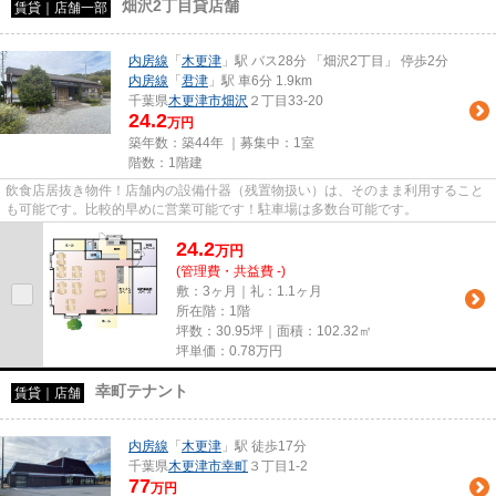
畑沢2丁目貸店舗
賃貸｜店舗一部
内房線
「
木更津
」駅 バス28分 「畑沢2丁目」 停歩2分
内房線
「
君津
」駅 車6分 1.9km
千葉県
木更津市
畑沢
２丁目33-20
24.2
万円
築年数：築44年 ｜募集中：
1室
階数：1階建
飲食店居抜き物件！店舗内の設備什器（残置物扱い）は、そのまま利用すること
も可能です。比較的早めに営業可能です！駐車場は多数台可能です。
24.2
万
円
(管理費・共益費 -)
敷：3ヶ月｜礼：1.1ヶ月
所在階：1階
坪数：30.95坪｜面積：102.32㎡
坪単価：
0.78
万円
幸町テナント
賃貸｜店舗
内房線
「
木更津
」駅 徒歩17分
千葉県
木更津市
幸町
３丁目1-2
77
万円