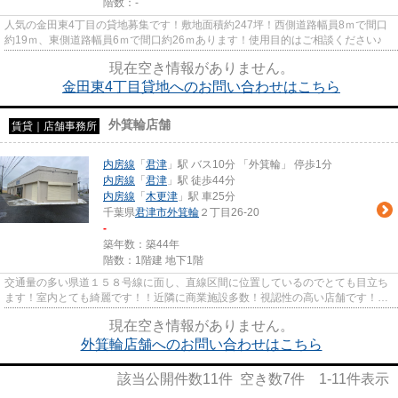
階数：-
人気の金田東4丁目の貸地募集です！敷地面積約247坪！西側道路幅員8ｍで間口
約19ｍ、東側道路幅員6ｍで間口約26ｍあります！使用目的はご相談ください♪
現在空き情報がありません。
金田東4丁目貸地へのお問い合わせはこちら
外箕輪店舗
賃貸｜店舗事務所
内房線
「
君津
」駅 バス10分 「外箕輪」 停歩1分
内房線
「
君津
」駅 徒歩44分
内房線
「
木更津
」駅 車25分
千葉県
君津市
外箕輪
２丁目26-20
-
築年数：築44年
階数：1階建 地下1階
交通量の多い県道１５８号線に面し、直線区間に位置しているのでとても目立ち
ます！室内とても綺麗です！！近隣に商業施設多数！視認性の高い店舗です！店
舗、事務所はもちろん、アク...
現在空き情報がありません。
外箕輪店舗へのお問い合わせはこちら
該当公開件数
11
件 空き数
7
件
1-11
件表示