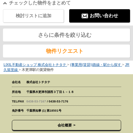
チェックした物件をまとめて
検討リストに追加
お問い合わせ
さらに条件を絞り込む
物件リクエスト
LIXIL不動産ショップ 株式会社トチタテ
>
(事業用(賃貸))路線・駅から探す
>
JR
久留里線
>
木更津駅の賃貸物件
会社名
株式会社トチタテ
所在地
千葉県木更津市請西３丁目１－１８
TEL/FAX
0438-53-7167
/ 0438-53-7176
免許番号
千葉県知事 (1) 第18501号
会社概要