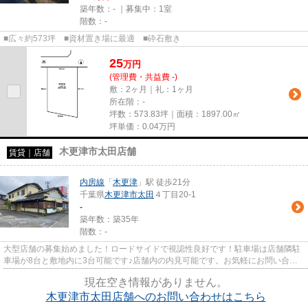
築年数：- ｜募集中：
1室
階数：-
■広々約573坪 ■資材置き場に最適 ■砕石敷き
25
万
円
(管理費・共益費 -)
敷：2ヶ月｜礼：1ヶ月
所在階：-
坪数：573.83坪｜面積：1897.00㎡
坪単価：
0.04
万円
木更津市太田店舗
賃貸｜店舗
内房線
「
木更津
」駅 徒歩21分
千葉県
木更津市
太田
４丁目20-1
-
築年数：築35年
階数：-
大型店舗の募集始めました！ロードサイドで視認性良好です！駐車場は店舗隣駐
車場が8台と敷地内に3台可能です♪店舗内の内見可能です。お気軽にお問い合わ
せください。
現在空き情報がありません。
木更津市太田店舗へのお問い合わせはこちら