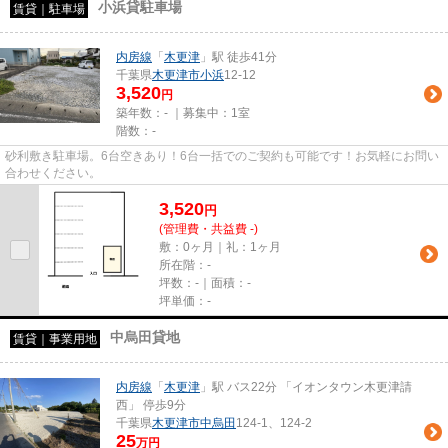
小浜貸駐車場
賃貸｜駐車場
内房線
「
木更津
」駅 徒歩41分
千葉県
木更津市
小浜
12-12
3,520
円
築年数：- ｜募集中：
1室
階数：-
砂利敷き駐車場。6台空きあり！6台一括でのご契約も可能です！お気軽にお問い
合わせください。
3,520
円
(管理費・共益費 -)
敷：0ヶ月｜礼：1ヶ月
所在階：-
坪数：-｜面積：-
坪単価：-
中烏田貸地
賃貸｜事業用地
内房線
「
木更津
」駅 バス22分 「イオンタウン木更津請
西」 停歩9分
千葉県
木更津市
中烏田
124-1、124-2
25
万円