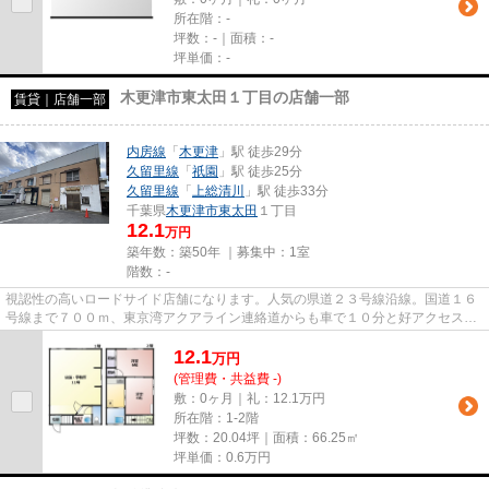
所在階：-
坪数：-｜面積：-
坪単価：-
木更津市東太田１丁目の店舗一部
賃貸｜店舗一部
内房線
「
木更津
」駅 徒歩29分
久留里線
「
祇園
」駅 徒歩25分
久留里線
「
上総清川
」駅 徒歩33分
千葉県
木更津市
東太田
１丁目
12.1
万円
築年数：築50年 ｜募集中：
1室
階数：-
視認性の高いロードサイド店舗になります。人気の県道２３号線沿線。国道１６
号線まで７００ｍ、東京湾アクアライン連絡道からも車で１０分と好アクセス！
室内大変綺麗です☆看板も自由...
12.1
万
円
(管理費・共益費 -)
敷：0ヶ月｜礼：12.1万円
所在階：1-2階
坪数：20.04坪｜面積：66.25㎡
坪単価：
0.6
万円