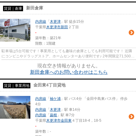
新田倉庫
賃貸｜倉庫
内房線
「
木更津
」駅 徒歩15分
千葉県
木更津市
新田
２丁目
-
築年数：築21年
階数：1階建
駐車場は5台可能です！事業用としても趣味の倉庫としても利用可能です！ 近隣
にコンビニやドラッグストア、ホームセンターあり便利です♪ 2年間限定71,500円
（税込）です！
現在空き情報がありません。
新田倉庫へのお問い合わせはこちら
金田東4丁目貸地
賃貸｜事業用地
内房線
「
袖ケ浦
」駅 バス4分 「金田中島東バス停」 停歩
4分
内房線
「
木更津
」駅 車14分
内房線
「
巌根
」駅 車7分
千葉県
木更津市
金田東
４丁目18-4，18-5
-
築年数：-