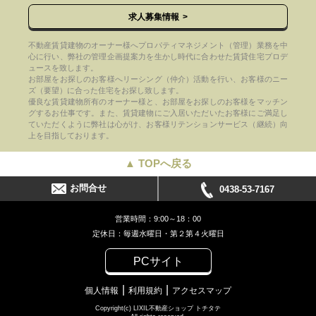
求人募集情報
不動産賃貸建物のオーナー様へプロパティマネジメント（管理）業務を中
心に行い、弊社の管理企画提案力を生かし時代に合わせた賃貸住宅プロデ
ュースを致します。
お部屋をお探しのお客様へリーシング（仲介）活動を行い、お客様のニー
ズ（要望）に合った住宅をお探し致します。
優良な賃貸建物所有のオーナー様と、お部屋をお探しのお客様をマッチン
グするお仕事です。また、賃貸建物にご入居いただいたお客様にご満足し
ていただくように弊社は心がけ、お客様リテンションサービス（継続）向
上を目指しております。
▲ TOPへ戻る
お問合せ
0438-53-7167
営業時間：9:00～18：00
定休日：毎週水曜日・第２第４火曜日
PCサイト
個人情報
利用規約
アクセスマップ
Copyright(c) LIXIL不動産ショップ トチタテ