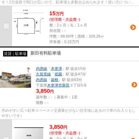
す！2方道路で間口が広いので、駐車場も多数台止められます！使い方について
はご相談ください。
15
万
円
(管理費・共益費 -)
敷：2ヶ月｜礼：1ヶ月
所在階：-
坪数：99.60坪｜面積：329.28㎡
坪単価：
0.15
万円
新田有料駐車場
賃貸｜駐車場
内房線
「
木更津
」駅 徒歩15分
久留里線
「
祇園
」駅 徒歩47分
内房線
「
巌根
」駅 徒歩63分
千葉県
木更津市
新田
３丁目5-9
3,850
円
築年数：- ｜募集中：
1室
階数：-
停めやすい広々駐車スペース☆交通量が少ない住宅地にあるので車の出入りもし
やすいです♪
3,850
円
(管理費・共益費 -)
敷：0ヶ月｜礼：0ヶ月