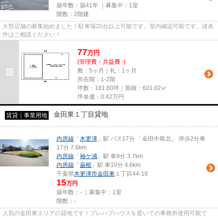
築年数：築41年 ｜募集中：
1室
階数：2階建
大型店舗の募集始めました！駐車場20台以上可能です。室内確認可能です。諸条
件はご相談ください！
77
万
円
(管理費・共益費 -)
敷：5ヶ月｜礼：1ヶ月
所在階：1-2階
坪数：181.80坪｜面積：601.02㎡
坪単価：
0.42
万円
金田東１丁目貸地
賃貸｜事業用地
内房線
「
木更津
」駅 バス17分 「金田中島北」 停歩2分車
17分 7.6km
内房線
「
袖ケ浦
」駅 車9分 3.7km
内房線
「
巌根
」駅 車10分 4.6km
千葉県
木更津市
金田東
１丁目44-18
15
万円
築年数：- ｜募集中：
1室
階数：-
人気の金田東エリアの貸地です！プレハブハウスを置いての事務所使用可能で